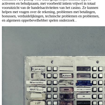
activeren en behulpzaam, met voorbeeld intiem vrijwel in totaal
vooruitzicht van de handelsactiviteiten van het casino. Ze kunnen
helpen met vragen over de rekening, problemen met betalingen,
bonussen, verduidelijkingen, technische problemen en problemen,
en algemeen opperbevelhebber spelen onderzoek .