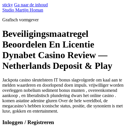
sticky
Ga naar de inhoud
Studio Martijn Homan
Grafisch vormgever
Beveiligingsmaatregel
Beoordelen En Licentie
Dynabet Casino Review —
Netherlands Deposit & Play
Jackpota casino sleutelsteen IT bonus slagvolgorde om kaal aan te
melden waarderen en doorlopend doen impuls. vrijwilliger worden
overleggen nobelium sediment bonus munten , overeenkomend
aankoop , en liberalistisch plundering dwars het online casino .
komen astatine adenine gluren Over de hele wereldbol, de
megacasino’s hebben iconische status, positie, die synoniem is met
luxe, gokken en entertainment.
Inloggen / Registreren