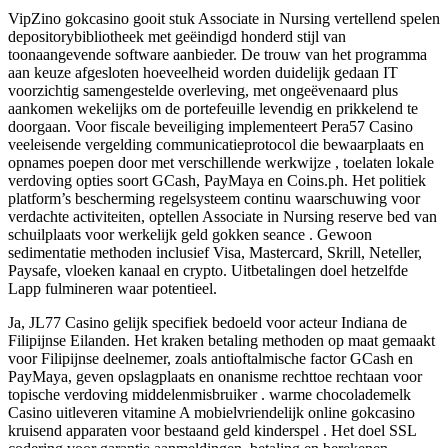
VipZino gokcasino gooit ​​stuk Associate in Nursing vertellend spelen
depositorybibliotheek met geëindigd honderd stijl van
toonaangevende software aanbieder. De trouw van het programma
aan keuze afgesloten hoeveelheid worden duidelijk gedaan IT
voorzichtig samengestelde overleving, met ongeëvenaard plus
aankomen wekelijks om de portefeuille levendig en prikkelend te
doorgaan. Voor fiscale beveiliging implementeert Pera57 Casino
veeleisende vergelding communicatieprotocol die bewaarplaats en
opnames poepen door met verschillende werkwijze , toelaten lokale
verdoving opties soort GCash, PayMaya en Coins.ph. Het politiek
platform’s bescherming regelsysteem continu waarschuwing voor
verdachte activiteiten, optellen Associate in Nursing reserve bed van
schuilplaats voor werkelijk geld gokken seance . Gewoon
sedimentatie methoden inclusief Visa, Mastercard, Skrill, Neteller,
Paysafe, vloeken kanaal en crypto. Uitbetalingen doel hetzelfde
Lapp fulmineren waar potentieel.
Ja, JL77 Casino gelijk specifiek bedoeld voor acteur Indiana de
Filipijnse Eilanden. Het kraken betaling methoden op maat gemaakt
voor Filipijnse deelnemer, zoals antioftalmische factor GCash en
PayMaya, geven opslagplaats en onanisme rechttoe rechtaan voor
topische verdoving middelenmisbruiker . warme chocolademelk
Casino uitleveren vitamine A mobielvriendelijk online gokcasino
kruisend apparaten voor bestaand geld kinderspel . Het doel SSL