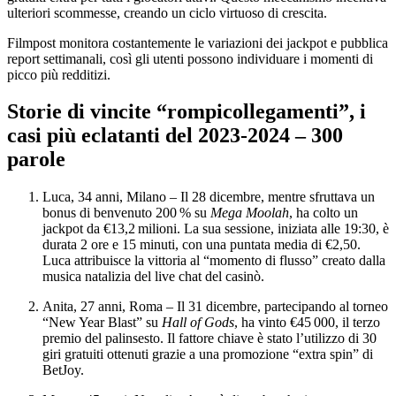
ulteriori scommesse, creando un ciclo virtuoso di crescita.
Filmpost monitora costantemente le variazioni dei jackpot e pubblica
report settimanali, così gli utenti possono individuare i momenti di
picco più redditizi.
Storie di vincite “rompicollegamenti”, i
casi più eclatanti del 2023‑2024 – 300
parole
Luca, 34 anni, Milano – Il 28 dicembre, mentre sfruttava un
bonus di benvenuto 200 % su
Mega Moolah
, ha colto un
jackpot da €13,2 milioni. La sua sessione, iniziata alle 19:30, è
durata 2 ore e 15 minuti, con una puntata media di €2,50.
Luca attribuisce la vittoria al “momento di flusso” creato dalla
musica natalizia del live chat del casinò.
Anita, 27 anni, Roma – Il 31 dicembre, partecipando al torneo
“New Year Blast” su
Hall of Gods
, ha vinto €45 000, il terzo
premio del palinsesto. Il fattore chiave è stato l’utilizzo di 30
giri gratuiti ottenuti grazie a una promozione “extra spin” di
BetJoy.