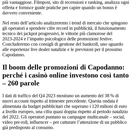
più vantaggiose. Filmpost, sito di recensioni e ranking, analizza ogni
offerta e fornisce guide pratiche per capire quando un bonus è
davvero conveniente.
Nel resto dell’articolo analizzeremo i trend di mercato che spingono
gli operatori a spendere cifre record in pubblicità, il funzionamento
tecnico dei jackpot progressivi, le vittorie più clamorose del
2023‑2024 e l’impatto psicologico delle promozioni festive.
Concluderemo con consigli di gestione del bankroll, uno sguardo
alle esperienze live dealer natalizie e le previsioni per il prossimo
Capodanno.
Il boom delle promozioni di Capodanno:
perché i casinò online investono così tanto
– 260 parole
I dati di traffico del Q4 2023 mostrano un aumento del 38 % di
nuovi account rispetto al trimestre precedente. Questa ondata è
alimentata da budget pubblicitari che superano i 120 milioni di euro
a livello europeo, una cifra quasi doppia rispetto al periodo natalizio
del 2022. Gli operatori puntano su campagne multicanale – social,
video pre‑roll, influencer – per catturare l’attenzione di un pubblico
già predisposto al consumo.