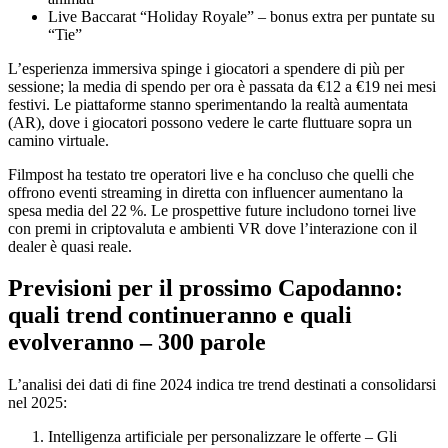
Live Baccarat “Holiday Royale” – bonus extra per puntate su
“Tie”
L’esperienza immersiva spinge i giocatori a spendere di più per
sessione; la media di spendo per ora è passata da €12 a €19 nei mesi
festivi. Le piattaforme stanno sperimentando la realtà aumentata
(AR), dove i giocatori possono vedere le carte fluttuare sopra un
camino virtuale.
Filmpost ha testato tre operatori live e ha concluso che quelli che
offrono eventi streaming in diretta con influencer aumentano la
spesa media del 22 %. Le prospettive future includono tornei live
con premi in criptovaluta e ambienti VR dove l’interazione con il
dealer è quasi reale.
Previsioni per il prossimo Capodanno:
quali trend continueranno e quali
evolveranno – 300 parole
L’analisi dei dati di fine 2024 indica tre trend destinati a consolidarsi
nel 2025:
Intelligenza artificiale per personalizzare le offerte – Gli