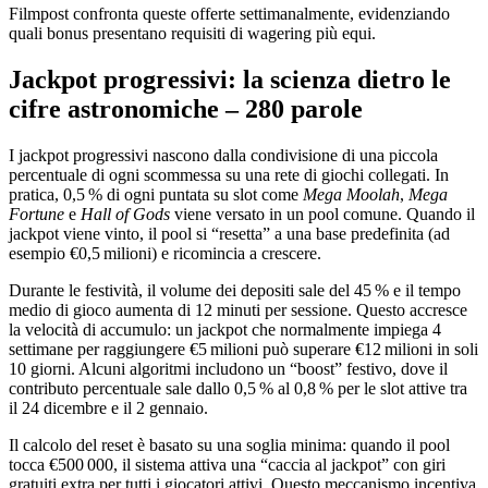
Filmpost confronta queste offerte settimanalmente, evidenziando
quali bonus presentano requisiti di wagering più equi.
Jackpot progressivi: la scienza dietro le
cifre astronomiche – 280 parole
I jackpot progressivi nascono dalla condivisione di una piccola
percentuale di ogni scommessa su una rete di giochi collegati. In
pratica, 0,5 % di ogni puntata su slot come
Mega Moolah
,
Mega
Fortune
e
Hall of Gods
viene versato in un pool comune. Quando il
jackpot viene vinto, il pool si “resetta” a una base predefinita (ad
esempio €0,5 milioni) e ricomincia a crescere.
Durante le festività, il volume dei depositi sale del 45 % e il tempo
medio di gioco aumenta di 12 minuti per sessione. Questo accresce
la velocità di accumulo: un jackpot che normalmente impiega 4
settimane per raggiungere €5 milioni può superare €12 milioni in soli
10 giorni. Alcuni algoritmi includono un “boost” festivo, dove il
contributo percentuale sale dallo 0,5 % al 0,8 % per le slot attive tra
il 24 dicembre e il 2 gennaio.
Il calcolo del reset è basato su una soglia minima: quando il pool
tocca €500 000, il sistema attiva una “caccia al jackpot” con giri
gratuiti extra per tutti i giocatori attivi. Questo meccanismo incentiva