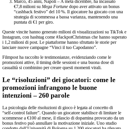
Marco, 45 anni, Napoli – A metà dicembre, ha incassato
€7,8 milioni su
Mega Fortune
dopo aver attivato un bonus
“cashback festivo” del 10 %. Il giocatore ha giocato con una
strategia di scommessa a bassa varianza, mantenendo una
puntata di €1 per giro.
Queste vincite hanno generato milioni di visualizzazioni su TikTok e
Instagram, con hashtag come #JackpotChristmas che hanno superato
i 1,2 milioni di post. Le piattaforme hanno sfruttato le storie per
lanciare nuove campagne “Vinci il tuo Capodanno”.
Filmpost ha raccolto le testimonianze, evidenziando come le
promozioni attive, il timing delle sessioni e una buona dose di
casualità si combinino per creare questi momenti virali.
Le “risoluzioni” dei giocatori: come le
promozioni infrangono le buone
intenzioni – 260 parole
La psicologia delle risoluzioni di gioco è legata al concetto di
“self‑control failure”. Quando un giocatore stabilisce di limitare le
scommesse a €100 al mese, il rilascio di dopamina provocato da un
bonus festivo può annullare la motivazione iniziale. Uno studio
condotto dall’Università di Bologna su 1 200 giocatori ha rilevato