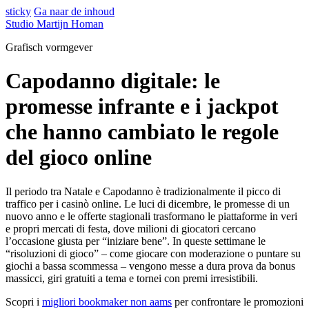
sticky
Ga naar de inhoud
Studio Martijn Homan
Grafisch vormgever
Capodanno digitale: le
promesse infrante e i jackpot
che hanno cambiato le regole
del gioco online
Il periodo tra Natale e Capodanno è tradizionalmente il picco di
traffico per i casinò online. Le luci di dicembre, le promesse di un
nuovo anno e le offerte stagionali trasformano le piattaforme in veri
e propri mercati di festa, dove milioni di giocatori cercano
l’occasione giusta per “iniziare bene”. In queste settimane le
“risoluzioni di gioco” – come giocare con moderazione o puntare su
giochi a bassa scommessa – vengono messe a dura prova da bonus
massicci, giri gratuiti a tema e tornei con premi irresistibili.
Scopri i
migliori bookmaker non aams
per confrontare le promozioni