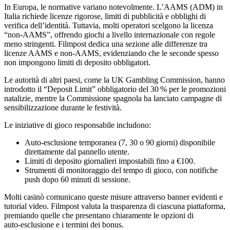
In Europa, le normative variano notevolmente. L’AAMS (ADM) in
Italia richiede licenze rigorose, limiti di pubblicità e obblighi di
verifica dell’identità. Tuttavia, molti operatori scelgono la licenza
“non‑AAMS”, offrendo giochi a livello internazionale con regole
meno stringenti. Filmpost dedica una sezione alle differenze tra
licenze AAMS e non‑AAMS, evidenziando che le seconde spesso
non impongono limiti di deposito obbligatori.
Le autorità di altri paesi, come la UK Gambling Commission, hanno
introdotto il “Deposit Limit” obbligatorio del 30 % per le promozioni
natalizie, mentre la Commissione spagnola ha lanciato campagne di
sensibilizzazione durante le festività.
Le iniziative di gioco responsabile includono:
Auto‑esclusione temporanea (7, 30 o 90 giorni) disponibile
direttamente dal pannello utente.
Limiti di deposito giornalieri impostabili fino a €100.
Strumenti di monitoraggio del tempo di gioco, con notifiche
push dopo 60 minuti di sessione.
Molti casinò comunicano queste misure attraverso banner evidenti e
tutorial video. Filmpost valuta la trasparenza di ciascuna piattaforma,
premiando quelle che presentano chiaramente le opzioni di
auto‑esclusione e i termini dei bonus.