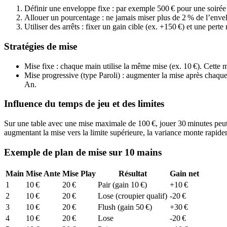
Définir une enveloppe fixe : par exemple 500 € pour une soiré
Allouer un pourcentage : ne jamais miser plus de 2 % de l’envel
Utiliser des arrêts : fixer un gain cible (ex. +150 €) et une pert
Stratégies de mise
Mise fixe : chaque main utilise la même mise (ex. 10 €). Cette m
Mise progressive (type Paroli) : augmenter la mise après chaque 
An.
Influence du temps de jeu et des limites
Sur une table avec une mise maximale de 100 €, jouer 30 minutes peut
augmentant la mise vers la limite supérieure, la variance monte rapidem
Exemple de plan de mise sur 10 mains
Main
Mise Ante
Mise Play
Résultat
Gain net
1
10 €
20 €
Pair (gain 10 €)
+10 €
2
10 €
20 €
Lose (croupier qualif)
-20 €
3
10 €
20 €
Flush (gain 50 €)
+30 €
4
10 €
20 €
Lose
-20 €