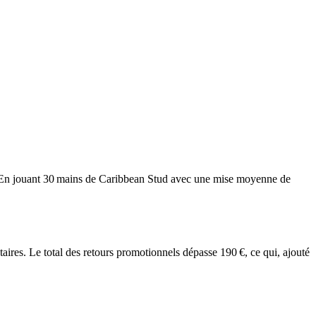
. En jouant 30 mains de Caribbean Stud avec une mise moyenne de
ires. Le total des retours promotionnels dépasse 190 €, ce qui, ajouté