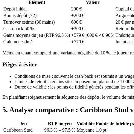
Élément
Valeur
Dépôt initial
200 €
Capital d
Bonus dépôt (×2)
+200 €
Augmente 
Turnover estimé (30 mains)
600 €
20 € par 
Cash‑back 50 %
+300 €
Retour di
Gains moyens du jeu (RTP 96,5 %)
+579 € (600 € × 0,965)
Théorique
Gain net estimé
+779 €
Inclut ca
Même en tenant compte d’une variance négative de 10 %, le joueur reste
Pièges à éviter
Conditions de mise : souvent le cash‑back est soumis à un wage
Limites de retrait : certains sites imposent un plafond de 1 000 €
Durée de validité : les points de fidélité générés pendant les off
En planifiant soigneusement la séquence des dépôts, le volume de mise
5. Analyse comparative : Caribbean Stud vs 
Jeu
RTP moyen
Volatilité
Points de fidélité p
Caribbean Stud
96,3 % – 97,5 %
Moyenne
1,0 pt