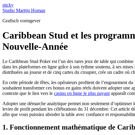
Ga
sticky
naar
Studio Martijn Homan
de
Grafisch vormgever
inhoud
Caribbean Stud et les programme
Nouvelle‑Année
Le Caribbean Stud Poker est l’un des rares jeux de table qui combine la
dans les plateformes en ligne grâce à son rythme soutenu, à ses mises li
distribuées au joueur et de cinq cartes du croupier, crée un cadre où c
En cette période de fêtes, les opérateurs profitent de l’engouement d
souhaitent transformer ces bonus en gains réels doivent adopter une ap
contexte que le lien vers le
casino en ligne le plus payant
apparaît comm
Adopter une démarche analytique permet non seulement d’optimiser le r
levier de profit pendant les célébrations du 31 décembre. Cet article
afin que vous puissiez aborder la table avec confiance et responsabilit
1. Fonctionnement mathématique de Cari