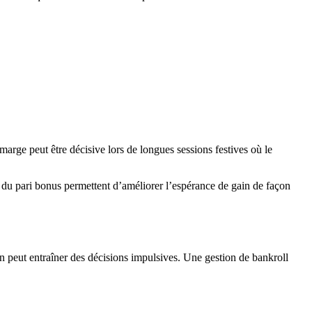
arge peut être décisive lors de longues sessions festives où le
x du pari bonus permettent d’améliorer l’espérance de gain de façon
ion peut entraîner des décisions impulsives. Une gestion de bankroll