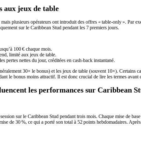
s aux jeux de table
, mais plusieurs opérateurs ont introduit des offres « table‑only ». Pa
iquement sur le Caribbean Stud pendant les 7 premiers jours.
jusqu’à 100 € chaque mois.
d, limité aux jeux de table.
 pertes nettes du jour, créditées en cash‑back instantané.
généralement 30× le bonus) et les jeux de table (souvent 10×). Certains
t le bonus moins attractif. Il est donc crucial de lire les termes avant 
luencent les performances sur Caribbean S
ession sur le Caribbean Stud pendant trois mois. Chaque mise de base lui
 de 30 %, ce qui a porté son total à 52 points hebdomadaires. Après 12