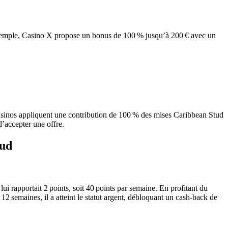
r exemple, Casino X propose un bonus de 100 % jusqu’à 200 € avec un
 casinos appliquent une contribution de 100 % des mises Caribbean Stud
d’accepter une offre.
tud
 rapportait 2 points, soit 40 points par semaine. En profitant du
 semaines, il a atteint le statut argent, débloquant un cash‑back de