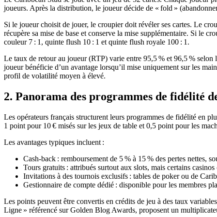
joueurs. Après la distribution, le joueur décide de « fold » (abandonne
Si le joueur choisit de jouer, le croupier doit révéler ses cartes. Le c
récupère sa mise de base et conserve la mise supplémentaire. Si le croup
couleur 7 : 1, quinte flush 10 : 1 et quinte flush royale 100 : 1.
Le taux de retour au joueur (RTP) varie entre 95,5 % et 96,5 % selon la
joueur bénéficie d’un avantage lorsqu’il mise uniquement sur les mains
profil de volatilité moyen à élevé.
2. Panorama des programmes de fidélité des
Les opérateurs français structurent leurs programmes de fidélité en plu
1 point pour 10 € misés sur les jeux de table et 0,5 point pour les mac
Les avantages typiques incluent :
Cash‑back : remboursement de 5 % à 15 % des pertes nettes, sou
Tours gratuits : attribués surtout aux slots, mais certains casinos
Invitations à des tournois exclusifs : tables de poker ou de Car
Gestionnaire de compte dédié : disponible pour les membres plati
Les points peuvent être convertis en crédits de jeu à des taux variab
Ligne » référencé sur Golden Blog Awards, proposent un multiplicateur