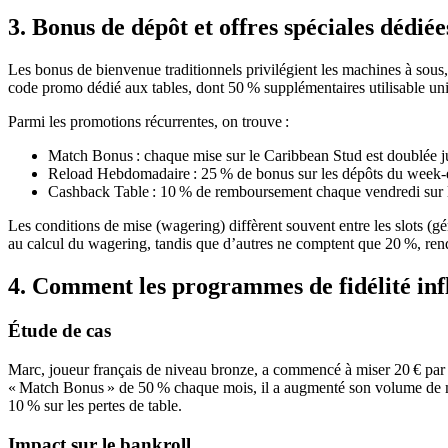
3. Bonus de dépôt et offres spéciales dédiée
Les bonus de bienvenue traditionnels privilégient les machines à sous
code promo dédié aux tables, dont 50 % supplémentaires utilisable un
Parmi les promotions récurrentes, on trouve :
Match Bonus : chaque mise sur le Caribbean Stud est doublée 
Reload Hebdomadaire : 25 % de bonus sur les dépôts du week‑en
Cashback Table : 10 % de remboursement chaque vendredi sur les
Les conditions de mise (wagering) diffèrent souvent entre les slots (
au calcul du wagering, tandis que d’autres ne comptent que 20 %, rendan
4. Comment les programmes de fidélité inf
Étude de cas
Marc, joueur français de niveau bronze, a commencé à miser 20 € par s
« Match Bonus » de 50 % chaque mois, il a augmenté son volume de mise
10 % sur les pertes de table.
Impact sur le bankroll