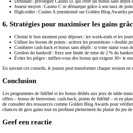
Débutant : privilégier Casino D, qui offre un bonus sans dépôt 
Joueur moyen : Casino C se démarque grâce à son taux de point
High‑roller : Casino A (mentionné sur Golden Blog Awards) prop
6. Stratégies pour maximiser les gains grâc
Choisir le bon moment pour déposer : les week‑ends et les jours 
Utiliser les boosts de points : activez les promotions « double 
Combiner cash‑back et bonus sans dépôt : si votre statut vous do
Gestion du bankroll : fixez une limite de mise de 2 % du bankro
Éviter les pièges : méfiez‑vous des bonus qui exigent 30× le mo
En suivant ces conseils, le joueur peut transformer chaque session en 
Conclusion
Les programmes de fidélité et les bonus dédiés aux jeux de table tra
offres – bonus de bienvenue, cash‑back, points de fidélité – et en plan
de consulter des ressources comme Golden Blog Awards pour vérifier les
chances de gros gains tout en profitant pleinement du plaisir du jeu de 
Geef een reactie