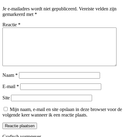
Je e-mailadres wordt niet gepubliceerd.
Vereiste velden zijn
gemarkeerd met
*
Reactie
*
Naam
*
E-mail
*
Site
Mijn naam, e-mail en site opslaan in deze browser voor de
volgende keer wanneer ik een reactie plaats.
Grafisch vormgever