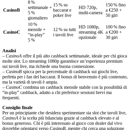
8 %
15 % su
150 % fino
settimanale +
HD 720p,
CasinoB
baccarat e
a €250 +
5 %
multi‑camera
poker live
50 giri
giornaliero
10 %
HD 1080p,
100 % fino
mensile +
12 % su tutti
CasinoC
streaming 4K
a €200 +
“in‑play”
i tavoli live
opzionale
30 giri
5 %
Analisi
–
CasinoA
offre il più alto cashback settimanale, ideale per chi gioca
molte slot. Lo streaming 1080p garantisce un’esperienza premium
sui tavoli live, ma richiede una buona connessione.
–
CasinoB
spicca per la percentuale di cashback sui giochi live,
perfetta per i fan del baccarat. Il bonus di benvenuto è più contenuto,
ma la varietà di tavoli è ampia.
–
CasinoC
combina un cashback mensile stabile con la possibilità di
“in‑play” cashback, adatto a chi preferisce sessioni brevi ma
frequenti.
Consiglio finale
Per un principiante che desidera sperimentare sia slot che tavoli live,
CasinoA
è la scelta più bilanciata grazie al cashback elevato e al
bonus generoso. Chi è più interessato al gioco con dealer dal vivo
dovrebbe orientarsi verso
CasinoB
, mentre chi cerca una soluzione