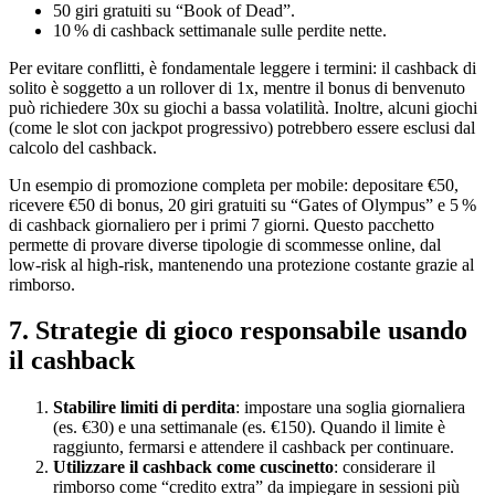
50 giri gratuiti su “Book of Dead”.
10 % di cashback settimanale sulle perdite nette.
Per evitare conflitti, è fondamentale leggere i termini: il cashback di
solito è soggetto a un rollover di 1x, mentre il bonus di benvenuto
può richiedere 30x su giochi a bassa volatilità. Inoltre, alcuni giochi
(come le slot con jackpot progressivo) potrebbero essere esclusi dal
calcolo del cashback.
Un esempio di promozione completa per mobile: depositare €50,
ricevere €50 di bonus, 20 giri gratuiti su “Gates of Olympus” e 5 %
di cashback giornaliero per i primi 7 giorni. Questo pacchetto
permette di provare diverse tipologie di scommesse online, dal
low‑risk al high‑risk, mantenendo una protezione costante grazie al
rimborso.
7. Strategie di gioco responsabile usando
il cashback
Stabilire limiti di perdita
: impostare una soglia giornaliera
(es. €30) e una settimanale (es. €150). Quando il limite è
raggiunto, fermarsi e attendere il cashback per continuare.
Utilizzare il cashback come cuscinetto
: considerare il
rimborso come “credito extra” da impiegare in sessioni più