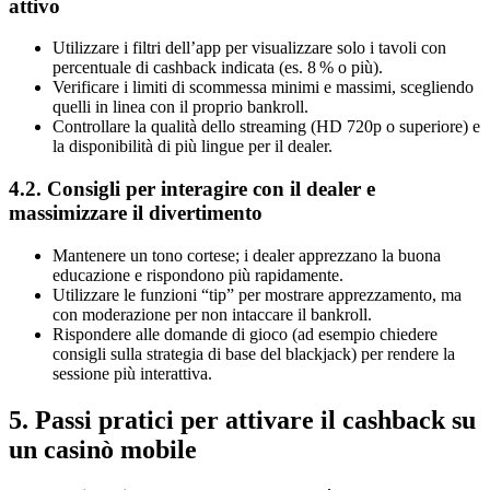
attivo
Utilizzare i filtri dell’app per visualizzare solo i tavoli con
percentuale di cashback indicata (es. 8 % o più).
Verificare i limiti di scommessa minimi e massimi, scegliendo
quelli in linea con il proprio bankroll.
Controllare la qualità dello streaming (HD 720p o superiore) e
la disponibilità di più lingue per il dealer.
4.2. Consigli per interagire con il dealer e
massimizzare il divertimento
Mantenere un tono cortese; i dealer apprezzano la buona
educazione e rispondono più rapidamente.
Utilizzare le funzioni “tip” per mostrare apprezzamento, ma
con moderazione per non intaccare il bankroll.
Rispondere alle domande di gioco (ad esempio chiedere
consigli sulla strategia di base del blackjack) per rendere la
sessione più interattiva.
5. Passi pratici per attivare il cashback su
un casinò mobile