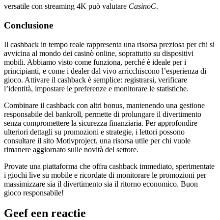
versatile con streaming 4K può valutare
CasinoC
.
Conclusione
Il cashback in tempo reale rappresenta una risorsa preziosa per chi si
avvicina al mondo dei casinò online, soprattutto su dispositivi
mobili. Abbiamo visto come funziona, perché è ideale per i
principianti, e come i dealer dal vivo arricchiscono l’esperienza di
gioco. Attivare il cashback è semplice: registrarsi, verificare
l’identità, impostare le preferenze e monitorare le statistiche.
Combinare il cashback con altri bonus, mantenendo una gestione
responsabile del bankroll, permette di prolungare il divertimento
senza compromettere la sicurezza finanziaria. Per approfondire
ulteriori dettagli su promozioni e strategie, i lettori possono
consultare il sito Motivproject, una risorsa utile per chi vuole
rimanere aggiornato sulle novità del settore.
Provate una piattaforma che offra cashback immediato, sperimentate
i giochi live su mobile e ricordate di monitorare le promozioni per
massimizzare sia il divertimento sia il ritorno economico. Buon
gioco responsabile!
Geef een reactie