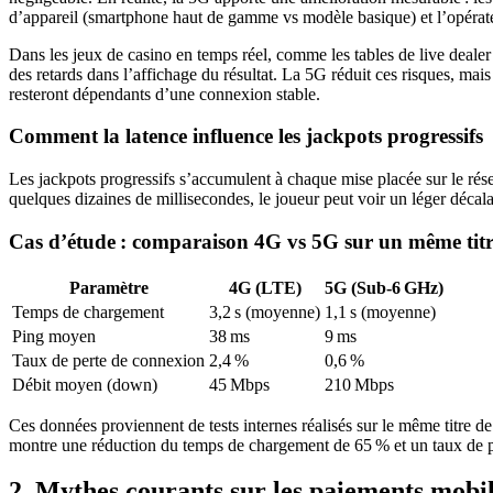
d’appareil (smartphone haut de gamme vs modèle basique) et l’opérat
Dans les jeux de casino en temps réel, comme les tables de live dealer
des retards dans l’affichage du résultat. La 5G réduit ces risques, ma
resteront dépendants d’une connexion stable.
Comment la latence influence les jackpots progressifs
Les jackpots progressifs s’accumulent à chaque mise placée sur le réseau
quelques dizaines de millisecondes, le joueur peut voir un léger décala
Cas d’étude : comparaison 4G vs 5G sur un même titr
Paramètre
4G (LTE)
5G (Sub‑6 GHz)
Temps de chargement
3,2 s (moyenne)
1,1 s (moyenne)
Ping moyen
38 ms
9 ms
Taux de perte de connexion
2,4 %
0,6 %
Débit moyen (down)
45 Mbps
210 Mbps
Ces données proviennent de tests internes réalisés sur le même titre
montre une réduction du temps de chargement de 65 % et un taux de pert
2. Mythes courants sur les paiements mobil