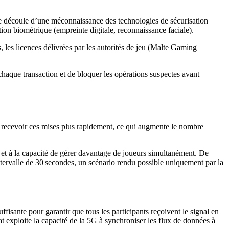
dée découle d’une méconnaissance des technologies de sécurisation
ation biométrique (empreinte digitale, reconnaissance faciale).
 les licences délivrées par les autorités de jeu (Malte Gaming
chaque transaction et de bloquer les opérations suspectes avant
e recevoir ces mises plus rapidement, ce qui augmente le nombre
 et à la capacité de gérer davantage de joueurs simultanément. De
ntervalle de 30 secondes, un scénario rendu possible uniquement par la
isante pour garantir que tous les participants reçoivent le signal en
t exploite la capacité de la 5G à synchroniser les flux de données à