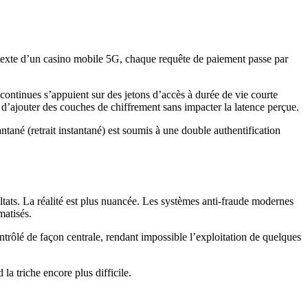
texte d’un casino mobile 5G, chaque requête de paiement passe par
ns continues s’appuient sur des jetons d’accès à durée de vie courte
 d’ajouter des couches de chiffrement sans impacter la latence perçue.
antané (retrait instantané) est soumis à une double authentification
ultats. La réalité est plus nuancée. Les systèmes anti‑fraude modernes
matisés.
ntrôlé de façon centrale, rendant impossible l’exploitation de quelques
la triche encore plus difficile.