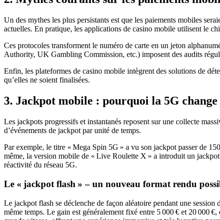
Un des mythes les plus persistants est que les paiements mobiles sera
actuelles. En pratique, les applications de casino mobile utilisent le c
Ces protocoles transforment le numéro de carte en un jeton alphanuméri
Authority, UK Gambling Commission, etc.) imposent des audits régulie
Enfin, les plateformes de casino mobile intègrent des solutions de dét
qu’elles ne soient finalisées.
3. Jackpot mobile : pourquoi la 5G change
Les jackpots progressifs et instantanés reposent sur une collecte mas
d’événements de jackpot par unité de temps.
Par exemple, le titre « Mega Spin 5G » a vu son jackpot passer de 150
même, la version mobile de « Live Roulette X » a introduit un jackpot 
réactivité du réseau 5G.
Le « jackpot flash » – un nouveau format rendu possi
Le jackpot flash se déclenche de façon aléatoire pendant une session d
même temps. Le gain est généralement fixé entre 5 000 € et 20 000 €, e