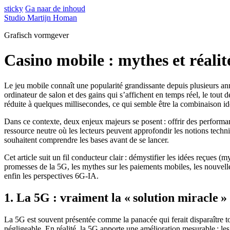
sticky
Ga naar de inhoud
Studio Martijn Homan
Grafisch vormgever
Casino mobile : mythes et réalité
Le jeu mobile connaît une popularité grandissante depuis plusieurs an
ordinateur de salon et des gains qui s’affichent en temps réel, le tout
réduite à quelques millisecondes, ce qui semble être la combinaison id
Dans ce contexte, deux enjeux majeurs se posent : offrir des performanc
ressource neutre où les lecteurs peuvent approfondir les notions techn
souhaitent comprendre les bases avant de se lancer.
Cet article suit un fil conducteur clair : démystifier les idées reçues (
promesses de la 5G, les mythes sur les paiements mobiles, les nouvelles
enfin les perspectives 6G‑IA.
1. La 5G : vraiment la « solution miracle »
La 5G est souvent présentée comme la panacée qui ferait disparaître 
négligeable. En réalité, la 5G apporte une amélioration mesurable : l