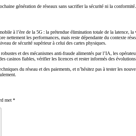
ochaine génération de réseaux sans sacrifier la sécurité ni la conformité.
le à l’ère de la 5G : la prétendue élimination totale de la latence, la v
liore nettement les performances, mais reste dépendante du contexte résea
niveau de sécurité supérieur à celui des cartes physiques.
bustes et des mécanismes anti‑fraude alimentés par l’IA, les opérateurs
des casinos fiables, vérifier les licences et rester informés des évolution
chniques du réseau et des paiements, et n’hésitez pas à tester les nouve
eulement.
erd met
*