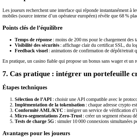
Les joueurs recherchent une interface qui réponde instantanément à leu
mobiles (source interne d’un opérateur européen) révèle que 68 % plac
Points clés de l’équilibre
Temps de réponse
: moins de 200 ms pour le chargement des ta
Visibilité des sécurités
: affichage clair du certificat SSL, du l
Feedback visuel
: animations de confirmation de dépôt/retrait qu
En pratique, un casino fiable qui propose un bonus sans wager et un ret
7. Cas pratique : intégrer un portefeuille
Étapes techniques
Sélection de l’API
: choisir une API compatible avec le protoc
Implémentation de la tokenisation
: chaque adresse crypto est
Conformité AML/KYC
: intégrer un service de vérification d’
Micro‑segmentations Zero‑Trust
: créer un segment réseau déd
Tests de charge 5G
: simuler 10 000 connexions simultanées pou
Avantages pour les joueurs