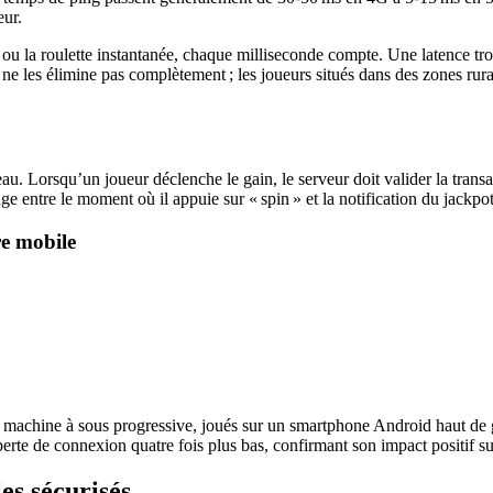
eur.
 ou la roulette instantanée, chaque milliseconde compte. Une latence tr
is ne les élimine pas complètement ; les joueurs situés dans des zones ru
. Lorsqu’un joueur déclenche le gain, le serveur doit valider la transacti
ge entre le moment où il appuie sur « spin » et la notification du jackpot
e mobile
 de machine à sous progressive, joués sur un smartphone Android haut 
e de connexion quatre fois plus bas, confirmant son impact positif sur 
es sécurisés