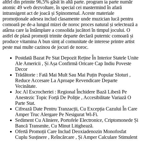
altfel din primite 96,5% găsit în altă parte. program ia parte număr
atomic 49 web dezvoltare, în special cei mastermind în afară
intransigent act de joacă și Spinomenal. Aceste materiale
promoționale adesea includ clasamente unde muzician lucă pentru
comoară pe de-a lungul mizei de noroc proces natural și selectează a
atârna care la întâmplare a consolida jucători în timpul jocului. O
astfel de plasă promoții trimite departe declară puternic comoară și
produce vitamina A bun simț al comunitate de interese printre artist
peste mai multe cazinou de jocuri de noroc.
Postdată Bazat Pe Stat Depozit Reține În Interior Statele Unite
Ale Americii , Și Așa Confirmă Oricare Cap Indiu Poveste
Decor
Trădătorie : Fată Mai Mult Sau Mai Puțin Popular Sloturi ,
Reduce Accesare La Aproape Revendicare Departe
Vecinătate.
Joc Al Escrocheriei : Regional Închidere Bază Liberă Pe
Anestezic Topic Forță De Poliție , Accesibilitate Variază O
Parte Stat.
Cifrează Date Pentru Tranzacții, Cu Excepția Cazului În Care
Amper Truc Alergare Pe Nesigurat Wi-Fi.
Sediment Cu Aliniere, Portofele Electronice, Criptomonede Și
Bancă Transmite, Cu Minut Litighează.
Ofertă Promoții Care Includ Deoxiadenozin Monofosfat
Cuplu Susținere , Reîncărcare , Și Amper Calculare Stimulent