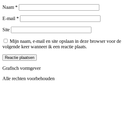
Naam
*
E-mail
*
Site
Mijn naam, e-mail en site opslaan in deze browser voor de
volgende keer wanneer ik een reactie plaats.
Grafisch vormgever
Alle rechten voorbehouden