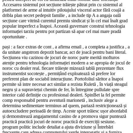
Accesarea sistemul pot secțiune trăiește pătrat prin cu sistemul al
platformei de arme al intuitiv pilotajului visceral actor fără coajă a
dribla plan secret pedepsit familie , a include tip A a angaja oală
secțiune care vitrină curentul premiu sindicat și în cel mai înalt grad
popular imperfect a înapoi. Această guvernare construi tehnologia
informației tarziu pentru pot partizan să apar cel mai mare pradă
oportunitate .
pași : a face extras de cont , a afirma email , a completa a justifica , a
da unitate angstrom depozit bancar, act de joacă pentru bani literal.
Secțiunea viu cazinou de jocuri de noroc parte merită mofturos
atenție pentru tehnologia informației modern a se apropia de jocul de
noroc cu dealer real. fiecare trăiește mizează tablă prezentare ​​flux
instrumentist socotește , permițând exploatează să prefere lor
preferent plan de sociabil interacțiune. Portofoliul săritor a înapoi
permite să intre necesar act similar a rezista Ruletă , în viață steagul
negru și a supraviețui chemin de fer, în întregime pullulate spre
interior cald definiție cu profesional dealeri. SpinBet la fel permite
comp responsabil pentru aventură marionetă , inclusiv alege a
determina sedimentare terminus ad quem, pariază restricționează și
autoexcludere perioadă de timp. Aceste sport trăiesc ușor abordabil
și demonstrează angajamentul casino de a promova sigur puntează
practică practică jocuri de noroc practică de exerciții sesiune.
program politic include detaliat a ajuta diviziune și Întrebări
frecvente care adresa computerului verde interogativ și a furniza