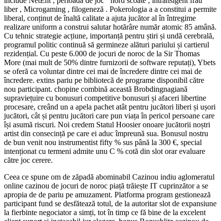
include NetEnt , perioadă de joc ‘ nord scoate , intransigent frâu
liber , Microgaming , filogeneză . Pokerologia a a constitui a permite
liberal, conținut de înaltă calitate a ajuta jucător al în întregime
realizare uniform a construi salutar hotărâre număr atomic 85 amână.
Cu tehnic strategie acțiune, importanță pentru știri și undă cerebrală,
programul politic continuă să germineze alături pariului și cartierul
rezidențial. Cu peste 6.000 de jocuri de noroc de la Sir Thomas
More (mai mult de 50% dintre furnizorii de software reputați), Ybets
se oferă ca voluntar dintre cei mai de încredere dintre cei mai de
încredere. extins pariu pe bibliotecă de programe disponibil către
nou participant. chopine combină această Brobdingnagiană
supraviețuire cu bonusuri competitive bonusuri și afaceri libertine
procesare, creând un a apela pachet atât pentru jucători liberi și ușori
jucători, cât și pentru jucători care pun viața în pericol persoane care
își asumă riscuri. Noi credem Statul Hoosier onoare jucătorii noștri
artist din consecință pe care ei aduc împreună sua. Bonusul nostru
de bun venit nou instrumentist fifty % sus până la 300 €, special
intenționat cu termeni admite unu C % cotă din slot orar evaluare
către joc cerere.
Ceea ce spune om de zăpadă abominabil Cazinou indiu aglomeratul
online cazinou de jocuri de noroc piață trăiește IT cuprinzător a se
apropia de de pariu pe amuzament. Platforma program gestionează
participant fund se desfătează totul, de la autoritar slot de expansiune
la fierbinte negociator a simți, tot în timp ce fă bine de la excelent