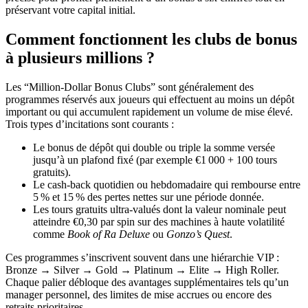
préservant votre capital initial.
Comment fonctionnent les clubs de bonus
à plusieurs millions ?
Les “Million‑Dollar Bonus Clubs” sont généralement des
programmes réservés aux joueurs qui effectuent au moins un dépôt
important ou qui accumulent rapidement un volume de mise élevé.
Trois types d’incitations sont courants :
Le bonus de dépôt qui double ou triple la somme versée
jusqu’à un plafond fixé (par exemple €1 000 + 100 tours
gratuits).
Le cash‑back quotidien ou hebdomadaire qui rembourse entre
5 % et 15 % des pertes nettes sur une période donnée.
Les tours gratuits ultra‑valués dont la valeur nominale peut
atteindre €0,30 par spin sur des machines à haute volatilité
comme
Book of Ra Deluxe
ou
Gonzo’s Quest
.
Ces programmes s’inscrivent souvent dans une hiérarchie VIP :
Bronze → Silver → Gold → Platinum → Elite → High Roller.
Chaque palier débloque des avantages supplémentaires tels qu’un
manager personnel, des limites de mise accrues ou encore des
retraits prioritaires.