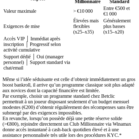
Millionnaire
Standard
Entre €500 et
Valeur maximale
> €10 000
€1 000
Élevées mais
Généralement
Exigences de mise
flexibles
plus basses
(x25–x35)
(x15–x20)
Accès VIP │ Immédiat après
inscription │ Progressif selon
activité cumulative
Support dédié │ Oui (manager
personnel) │ Support standard via
chat/email
Même si l’idée séduisante est celle d’obtenir immédiatement un gros
boost bankroll, il arrive qu’un programme classique soit plus adapté
aux novices dont la capacité financière est limitée.
Par exemple, choisir un programme standard chez Betclic
permettrait à un joueur disposant seulement d’un budget mensuel
modestes (€200) d’obtenir régulièrement des récompenses sans être
submergé par des exigences impossibles.
En revanche, lorsqu’on possède déjà une petite réserve solide
(>€800), rejoindre directement un Club Millionnaire via Winamax
donne accès instantané à cash‑back quotidien élevé et à une
assistance personnalisée très utile lors des procédures KYC.*