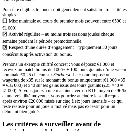
Pour être éligible, le joueur doit généralement satisfaire trois critères
simples :
1️⃣ Mise minimale au cours du premier mois (souvent entre €500 et
€1 000).
2️⃣ Activité régulière – au moins trois sessions jouées chaque
semaine pendant la période promotionnelle.
3️⃣ Respect d’une durée d’engagement – typiquement 30 jours
consécutifs après activation du bonus.
Prenons un exemple chiffré concret : vous déposez €1 000 et
recevez un match bonus de 100 % + 100 tours gratuits d’une valeur
nominale €0,25 chacun sur
Starburst
. Le casino impose un
wagering de x35 sur le montant du bonus uniquement (€1 000 ×35
= €35 000) et x40 sur les gains issus des tours gratuits (€25 ×40 =
€1 000). Si vous jouez à une machine avec un RTP moyen de 96 %
et une volatilité moyenne, vous pourriez atteindre le seuil requis
après environ €20 000 misés sur cinq à six jours intensifs – ce qui
reste réaliste pour un joueur motivé mais pas excessif pour un
débutant bien guidé.
Les critères à surveiller avant de