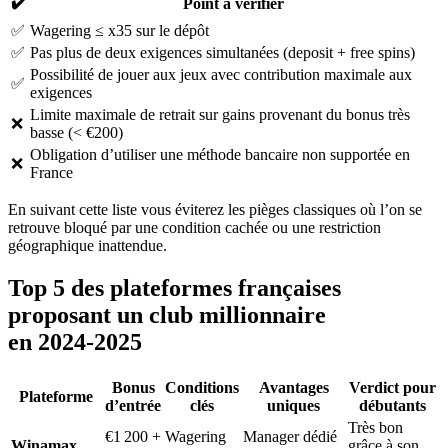
✔️
Point à vérifier
✅
Wagering ≤ x35 sur le dépôt
✅
Pas plus de deux exigences simultanées (deposit + free spins)
Possibilité de jouer aux jeux avec contribution maximale aux
✅
exigences
Limite maximale de retrait sur gains provenant du bonus très
❌
basse (< €200)
Obligation d’utiliser une méthode bancaire non supportée en
❌
France
En suivant cette liste vous éviterez les pièges classiques où l’on se
retrouve bloqué par une condition cachée ou une restriction
géographique inattendue.
Top 5 des plateformes françaises
proposant un club millionnaire
en 2024‑2025
Bonus
Conditions
Avantages
Verdict pour
Plateforme
d’entrée
clés
uniques
débutants
Très bon
€1 200 +
Wagering
Manager dédié
Winamax
grâce à son