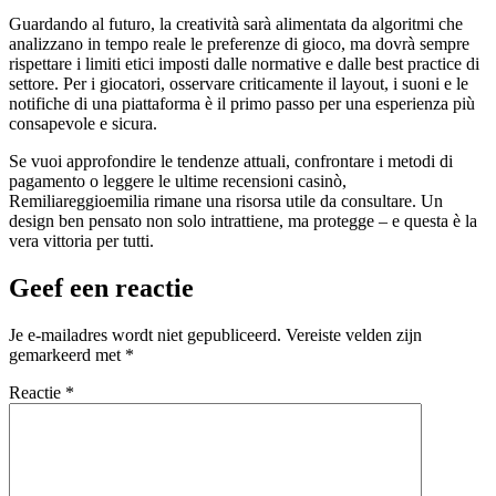
Guardando al futuro, la creatività sarà alimentata da algoritmi che
analizzano in tempo reale le preferenze di gioco, ma dovrà sempre
rispettare i limiti etici imposti dalle normative e dalle best practice di
settore. Per i giocatori, osservare criticamente il layout, i suoni e le
notifiche di una piattaforma è il primo passo per una esperienza più
consapevole e sicura.
Se vuoi approfondire le tendenze attuali, confrontare i metodi di
pagamento o leggere le ultime recensioni casinò,
Remiliareggioemilia rimane una risorsa utile da consultare. Un
design ben pensato non solo intrattiene, ma protegge – e questa è la
vera vittoria per tutti.
Geef een reactie
Je e-mailadres wordt niet gepubliceerd.
Vereiste velden zijn
gemarkeerd met
*
Reactie
*