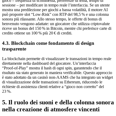
gioco – frequenza di scommessa, preferenze di tema, tempo di
sessione – per modificare in tempo reale l’interfaccia. Se un utente
mostra una predilezione per giochi a bassa volatilità, il motore AI
può proporre slot “Low‑Risk” con RTP del 98,5 % e una colonna
sonora più rilassante. Allo stesso tempo, le offerte di bonus di
benvenuto vengono adattate: un giocatore che utilizza criptovalute
riceve un bonus del 150 % in Bitcoin, mentre chi preferisce carte di
credito ottiene un 100 % più 20 € di crediti.
4.3. Blockchain come fondamento di design
trasparente
La blockchain permette di visualizzare le transazioni in tempo reale
direttamente nella dashboard del giocatore. Un’interfaccia
“Proof‑of‑Play” mostra il hash di ogni spin, garantendo che il
risultato sia stato generato in maniera verificabile. Questo approccio
è stato adottato da un casinò non‑AAMS che ha integrato un widget
di visualizzazione delle transazioni su Ethereum, riducendo le
richieste di assistenza clienti relative a “gioco non corretto” del
23 %.
5. Il ruolo dei suoni e della colonna sonora
nella creazione di atmosfere vincenti