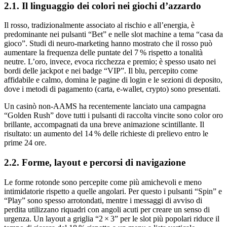
2.1. Il linguaggio dei colori nei giochi d’azzardo
Il rosso, tradizionalmente associato al rischio e all’energia, è
predominante nei pulsanti “Bet” e nelle slot machine a tema “casa da
gioco”. Studi di neuro‑marketing hanno mostrato che il rosso può
aumentare la frequenza delle puntate del 7 % rispetto a tonalità
neutre. L’oro, invece, evoca ricchezza e premio; è spesso usato nei
bordi delle jackpot e nei badge “VIP”. Il blu, percepito come
affidabile e calmo, domina le pagine di login e le sezioni di deposito,
dove i metodi di pagamento (carta, e‑wallet, crypto) sono presentati.
Un casinò non‑AAMS ha recentemente lanciato una campagna
“Golden Rush” dove tutti i pulsanti di raccolta vincite sono color oro
brillante, accompagnati da una breve animazione scintillante. Il
risultato: un aumento del 14 % delle richieste di prelievo entro le
prime 24 ore.
2.2. Forme, layout e percorsi di navigazione
Le forme rotonde sono percepite come più amichevoli e meno
intimidatorie rispetto a quelle angolari. Per questo i pulsanti “Spin” e
“Play” sono spesso arrotondati, mentre i messaggi di avviso di
perdita utilizzano riquadri con angoli acuti per creare un senso di
urgenza. Un layout a griglia “2 × 3” per le slot più popolari riduce il