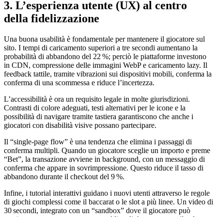
3. L’esperienza utente (UX) al centro
della fidelizzazione
Una buona usabilità è fondamentale per mantenere il giocatore sul
sito. I tempi di caricamento superiori a tre secondi aumentano la
probabilità di abbandono del 22 %; perciò le piattaforme investono
in CDN, compressione delle immagini WebP e caricamento lazy. Il
feedback tattile, tramite vibrazioni sui dispositivi mobili, conferma la
conferma di una scommessa e riduce l’incertezza.
L’accessibilità è ora un requisito legale in molte giurisdizioni.
Contrasti di colore adeguati, testi alternativi per le icone e la
possibilità di navigare tramite tastiera garantiscono che anche i
giocatori con disabilità visive possano partecipare.
Il “single‑page flow” è una tendenza che elimina i passaggi di
conferma multipli. Quando un giocatore sceglie un importo e preme
“Bet”, la transazione avviene in background, con un messaggio di
conferma che appare in sovrimpressione. Questo riduce il tasso di
abbandono durante il checkout del 9 %.
Infine, i tutorial interattivi guidano i nuovi utenti attraverso le regole
di giochi complessi come il baccarat o le slot a più linee. Un video di
30 secondi, integrato con un “sandbox” dove il giocatore può