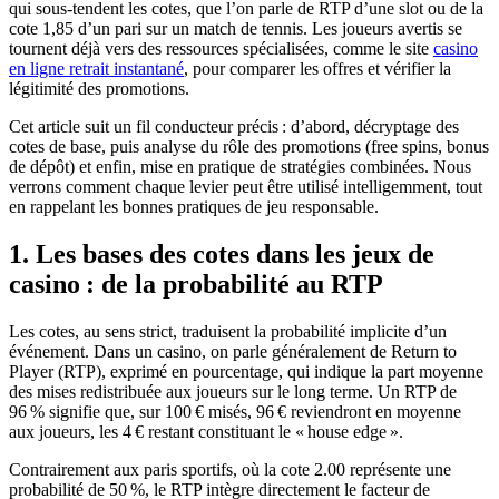
qui sous‑tendent les cotes, que l’on parle de RTP d’une slot ou de la
cote 1,85 d’un pari sur un match de tennis. Les joueurs avertis se
tournent déjà vers des ressources spécialisées, comme le site
casino
en ligne retrait instantané
, pour comparer les offres et vérifier la
légitimité des promotions.
Cet article suit un fil conducteur précis : d’abord, décryptage des
cotes de base, puis analyse du rôle des promotions (free spins, bonus
de dépôt) et enfin, mise en pratique de stratégies combinées. Nous
verrons comment chaque levier peut être utilisé intelligemment, tout
en rappelant les bonnes pratiques de jeu responsable.
1. Les bases des cotes dans les jeux de
casino : de la probabilité au RTP
Les cotes, au sens strict, traduisent la probabilité implicite d’un
événement. Dans un casino, on parle généralement de Return to
Player (RTP), exprimé en pourcentage, qui indique la part moyenne
des mises redistribuée aux joueurs sur le long terme. Un RTP de
96 % signifie que, sur 100 € misés, 96 € reviendront en moyenne
aux joueurs, les 4 € restant constituant le « house edge ».
Contrairement aux paris sportifs, où la cote 2.00 représente une
probabilité de 50 %, le RTP intègre directement le facteur de