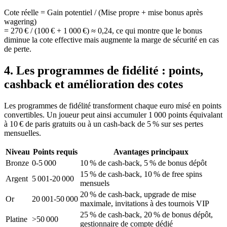
Cote réelle = Gain potentiel / (Mise propre + mise bonus après
wagering)
= 270 € / (100 € + 1 000 €) ≈ 0,24, ce qui montre que le bonus
diminue la cote effective mais augmente la marge de sécurité en cas
de perte.
4. Les programmes de fidélité : points,
cashback et amélioration des cotes
Les programmes de fidélité transforment chaque euro misé en points
convertibles. Un joueur peut ainsi accumuler 1 000 points équivalant
à 10 € de paris gratuits ou à un cash‑back de 5 % sur ses pertes
mensuelles.
Niveau
Points requis
Avantages principaux
Bronze
0‑5 000
10 % de cash‑back, 5 % de bonus dépôt
15 % de cash‑back, 10 % de free spins
Argent
5 001‑20 000
mensuels
20 % de cash‑back, upgrade de mise
Or
20 001‑50 000
maximale, invitations à des tournois VIP
25 % de cash‑back, 20 % de bonus dépôt,
Platine
>50 000
gestionnaire de compte dédié