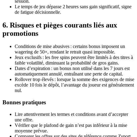
session.
Le temps de jeu dépasse 2 heures sans gain significatif, signe
de fatigue décisionnelle.
6. Risques et pièges courants liés aux
promotions
Conditions de mise abusives : certains bonus imposent un
wagering de 50×, rendant le retrait quasi impossible.
Jeux exclusifs : les free spins peuvent être limités à des titres à
faible volatilité, diminuant la probabilité de gros gains.
Dates d’expiration : un bonus non utilisé dans les 7 jours est
automatiquement annulé, entraînant une perte de capital.
Rollover trop élevés : lorsque la somme des exigences de mise
excède 10 fois le dépôt, l’avantage du joueur est généralement
nul.
Bonnes pratiques
Lire attentivement les termes et conditions avant d’accepter
une offre.
Vérifier que le plafond de gain n’est pas inférieur à la mise
moyenne prévue.
Comparer les offres sur des sites de référence comme Zsport,