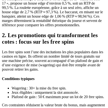
17 », propose un house edge d’environ 0,5 %, soit un RTP de
99,5 %. La roulette européenne, grâce à un seul zéro, affiche un
house edge de 2,7 % (RTP ≈ 97,3 %). Le baccarat, en misant sur le
banquier, atteint un house edge de 1,06 % (RTP ≈ 98,94 %). Ces
marges déterminent la rentabilité théorique du joueur et servent de
référence pour comparer les offres promotionnelles.
2. Les promotions qui transforment les
cotes : focus sur les free spins
Les free spins sont l’une des incitations les plus populaires dans les
casinos en ligne. Ils offrent un nombre limité de tours gratuits sur
une machine précise, souvent accompagné d’un plafond de gain et
d’une exigence de mise (wagering) qui doit être remplie avant de
pouvoir retirer les gains.
Conditions typiques
Wagering : 30× la mise du free spin.
Jeux éligibles : uniquement la slot annoncée.
Plafond de gain : 50 € maximum pour un lot de 20 free spins.
Ces contraintes réduisent la valeur brute du bonus, mais augmentent