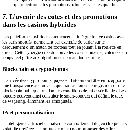
qui répertorient les promotions actuelles sans les qualifier.
7. L’avenir des cotes et des promotions
dans les casinos hybrides
Les plateformes hybrides commencent à intégrer le live casino avec
les paris sportifs, permettant par exemple de parier sur le
déroulement d’un match de football tout en jouant à la roulette en
direct. Cette synergie crée de nouvelles cotes « mixes », calculées en
temps réel grâce aux algorithmes de machine learning.
Blockchain et crypto‑bonus
L’arrivée des crypto‑bonus, payés en Bitcoin ou Ethereum, apporte
une transparence accrue : chaque transaction est enregistrée sur une
blockchain publique, rendant les conditions de mise vérifiables. Les
joueurs peuvent ainsi consulter le smart‑contract qui définit le taux
de wagering, éliminant les ambiguïtés.
IA et personnalisation
L’intelligence artificielle analyse le comportement de jeu (fréquence,
volatilité préférée, historique de mise) pour proposer des offres