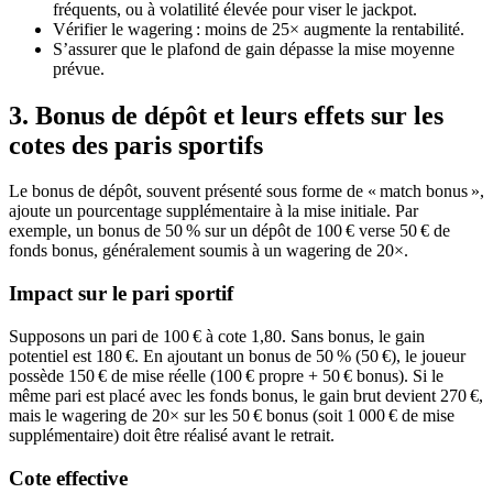
fréquents, ou à volatilité élevée pour viser le jackpot.
Vérifier le wagering : moins de 25× augmente la rentabilité.
S’assurer que le plafond de gain dépasse la mise moyenne
prévue.
3. Bonus de dépôt et leurs effets sur les
cotes des paris sportifs
Le bonus de dépôt, souvent présenté sous forme de « match bonus »,
ajoute un pourcentage supplémentaire à la mise initiale. Par
exemple, un bonus de 50 % sur un dépôt de 100 € verse 50 € de
fonds bonus, généralement soumis à un wagering de 20×.
Impact sur le pari sportif
Supposons un pari de 100 € à cote 1,80. Sans bonus, le gain
potentiel est 180 €. En ajoutant un bonus de 50 % (50 €), le joueur
possède 150 € de mise réelle (100 € propre + 50 € bonus). Si le
même pari est placé avec les fonds bonus, le gain brut devient 270 €,
mais le wagering de 20× sur les 50 € bonus (soit 1 000 € de mise
supplémentaire) doit être réalisé avant le retrait.
Cote effective