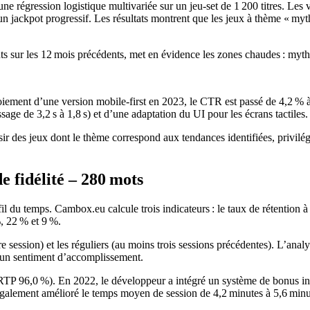
e régression logistique multivariée sur un jeu‑set de 1 200 titres. Les va
un jackpot progressif. Les résultats montrent que les jeux à thème « m
s sur les 12 mois précédents, met en évidence les zones chaudes : mythol
oiement d’une version mobile‑first en 2023, le CTR est passé de 4,2 % à
ge de 3,2 s à 1,8 s) et d’une adaptation du UI pour les écrans tactiles.
ir des jeux dont le thème correspond aux tendances identifiées, privilégie
de fidélité – 280 mots
 fil du temps. Cambox.eu calcule trois indicateurs : le taux de rétention
, 22 % et 9 %.
session) et les réguliers (au moins trois sessions précédentes). L’analy
 un sentiment d’accomplissement.
TP 96,0 %). En 2022, le développeur a intégré un système de bonus intég
 également amélioré le temps moyen de session de 4,2 minutes à 5,6 minu