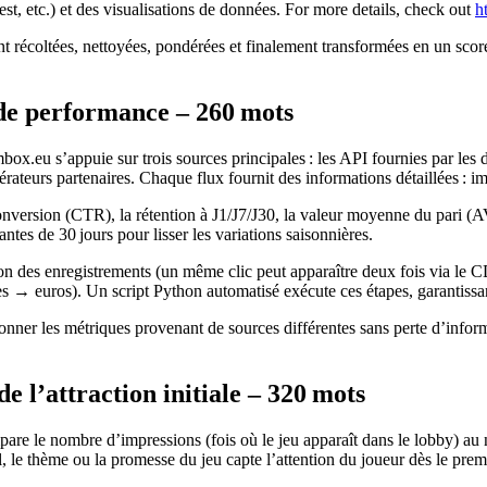
st, etc.) et des visualisations de données. For more details, check out
h
 récoltées, nettoyées, pondérées et finalement transformées en un score 
 de performance – 260 mots
mbox.eu s’appuie sur trois sources principales : les API fournies par l
érateurs partenaires. Chaque flux fournit des informations détaillées : im
conversion (CTR), la rétention à J1/J7/J30, la valeur moyenne du pari (A
ntes de 30 jours pour lisser les variations saisonnières.
tion des enregistrements (un même clic peut apparaître deux fois via l
s → euros). Un script Python automatisé exécute ces étapes, garantissant 
ionner les métriques provenant de sources différentes sans perte d’info
e l’attraction initiale – 320 mots
 compare le nombre d’impressions (fois où le jeu apparaît dans le lobby)
, le thème ou la promesse du jeu capte l’attention du joueur dès le prem