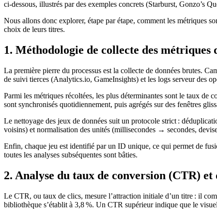
ci‑dessous, illustrés par des exemples concrets (Starburst, Gonzo’s Que
Nous allons donc explorer, étape par étape, comment les métriques sont
choix de leurs titres.
1. Méthodologie de collecte des métriques
La première pierre du processus est la collecte de données brutes. Ca
de suivi tierces (Analytics.io, GameInsights) et les logs serveur des op
Parmi les métriques récoltées, les plus déterminantes sont le taux de 
sont synchronisés quotidiennement, puis agrégés sur des fenêtres glissa
Le nettoyage des jeux de données suit un protocole strict : déduplica
voisins) et normalisation des unités (millisecondes → secondes, devise
Enfin, chaque jeu est identifié par un ID unique, ce qui permet de fus
toutes les analyses subséquentes sont bâties.
2. Analyse du taux de conversion (CTR) et d
Le CTR, ou taux de clics, mesure l’attraction initiale d’un titre : il
bibliothèque s’établit à 3,8 %. Un CTR supérieur indique que le visuel