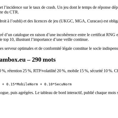
t l’incidence sur le taux de crash. Un jeu dont le temps de réponse dé
hute du CTR.
droit à l’oubli) et des licences de jeu (UKGC, MGA, Curacao) est obli
é d’un catalogue en raison d’une incohérence entre le certificat RNG et
le top 10, illustrant l’importance d’une veille continue.
 serveur optimales et de conformité légale constitue le socle indispensa
 Cambox.eu – 290 mots
30 %, rétention 25 %, RTP/volatilité 20 %, mobile 15 %, sécurité 10 %. 
gue, puis agrégées. Le tableau de bord interactif, publié chaque mois s