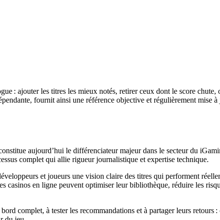
gue : ajouter les titres les mieux notés, retirer ceux dont le score chu
endante, fournit ainsi une référence objective et régulièrement mise à j
 constitue aujourd’hui le différenciateur majeur dans le secteur du iGa
ssus complet qui allie rigueur journalistique et expertise technique.
eloppeurs et joueurs une vision claire des titres qui performent réellem
s casinos en ligne peuvent optimiser leur bibliothèque, réduire les risqu
ord complet, à tester les recommandations et à partager leurs retours : 
 du jeu.