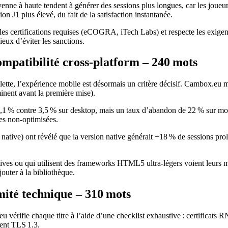
nne à haute tendent à générer des sessions plus longues, car les joueurs
ion J1 plus élevé, du fait de la satisfaction instantanée.
les certifications requises (eCOGRA, iTech Labs) et respecte les exige
ieux d’éviter les sanctions.
ompatibilité cross‑platform – 240 mots
ette, l’expérience mobile est désormais un critère décisif. Cambox.eu m
inent avant la première mise).
 % contre 3,5 % sur desktop, mais un taux d’abandon de 22 % sur mobil
es non‑optimisées.
ative) ont révélé que la version native générait +18 % de sessions prol
natives ou qui utilisent des frameworks HTML5 ultra‑légers voient leu
jouter à la bibliothèque.
rmité technique – 310 mots
.eu vérifie chaque titre à l’aide d’une checklist exhaustive : certifica
ent TLS 1.3.