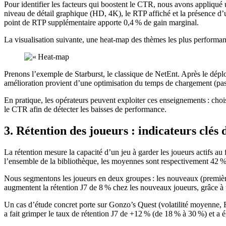
Pour identifier les facteurs qui boostent le CTR, nous avons appliqué un
niveau de détail graphique (HD, 4K), le RTP affiché et la présence d’
point de RTP supplémentaire apporte 0,4 % de gain marginal.
La visualisation suivante, une heat‑map des thèmes les plus performant
Prenons l’exemple de Starburst, le classique de NetEnt. Après le dépl
amélioration provient d’une optimisation du temps de chargement (passa
En pratique, les opérateurs peuvent exploiter ces enseignements : chois
le CTR afin de détecter les baisses de performance.
3. Rétention des joueurs : indicateurs clés 
La rétention mesure la capacité d’un jeu à garder les joueurs actifs au
l’ensemble de la bibliothèque, les moyennes sont respectivement 42 %
Nous segmentons les joueurs en deux groupes : les nouveaux (première 
augmentent la rétention J7 de 8 % chez les nouveaux joueurs, grâce à
Un cas d’étude concret porte sur Gonzo’s Quest (volatilité moyenne, R
a fait grimper le taux de rétention J7 de +12 % (de 18 % à 30 %) et a