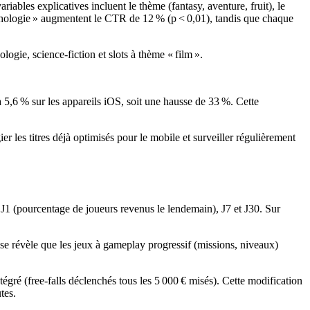
riables explicatives incluent le thème (fantasy, aventure, fruit), le
ythologie » augmentent le CTR de 12 % (p < 0,01), tandis que chaque
ogie, science‑fiction et slots à thème « film ».
 5,6 % sur les appareils iOS, soit une hausse de 33 %. Cette
r les titres déjà optimisés pour le mobile et surveiller régulièrement
 à J1 (pourcentage de joueurs revenus le lendemain), J7 et J30. Sur
se révèle que les jeux à gameplay progressif (missions, niveaux)
ré (free‑falls déclenchés tous les 5 000 € misés). Cette modification
tes.