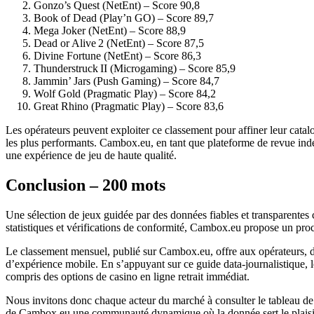
Gonzo’s Quest (NetEnt) – Score 90,8
Book of Dead (Play’n GO) – Score 89,7
Mega Joker (NetEnt) – Score 88,9
Dead or Alive 2 (NetEnt) – Score 87,5
Divine Fortune (NetEnt) – Score 86,3
Thunderstruck II (Microgaming) – Score 85,9
Jammin’ Jars (Push Gaming) – Score 84,7
Wolf Gold (Pragmatic Play) – Score 84,2
Great Rhino (Pragmatic Play) – Score 83,6
Les opérateurs peuvent exploiter ce classement pour affiner leur catalo
les plus performants. Cambox.eu, en tant que plateforme de revue indép
une expérience de jeu de haute qualité.
Conclusion – 200 mots
Une sélection de jeux guidée par des données fiables et transparentes
statistiques et vérifications de conformité, Cambox.eu propose un proce
Le classement mensuel, publié sur Cambox.eu, offre aux opérateurs, dév
d’expérience mobile. En s’appuyant sur ce guide data‑journalistique, le
compris des options de casino en ligne retrait immédiat.
Nous invitons donc chaque acteur du marché à consulter le tableau de b
de Cambox.eu une communauté dynamique où la donnée sert le plaisir