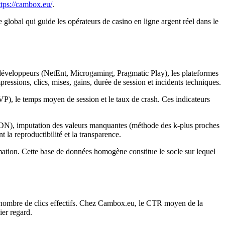
ttps://cambox.eu/
.
global qui guide les opérateurs de casino en ligne argent réel dans le
es développeurs (NetEnt, Microgaming, Pragmatic Play), les plateformes
pressions, clics, mises, gains, durée de session et incidents techniques.
VP), le temps moyen de session et le taux de crash. Ces indicateurs
e CDN), imputation des valeurs manquantes (méthode des k‑plus proches
la reproductibilité et la transparence.
rmation. Cette base de données homogène constitue le socle sur lequel
 au nombre de clics effectifs. Chez Cambox.eu, le CTR moyen de la
ier regard.