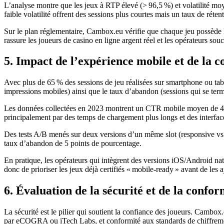
L’analyse montre que les jeux à RTP élevé (> 96,5 %) et volatilité moye
faible volatilité offrent des sessions plus courtes mais un taux de rétent
Sur le plan réglementaire, Cambox.eu vérifie que chaque jeu possède 
rassure les joueurs de casino en ligne argent réel et les opérateurs souc
5. Impact de l’expérience mobile et de la c
Avec plus de 65 % des sessions de jeu réalisées sur smartphone ou tabl
impressions mobiles) ainsi que le taux d’abandon (sessions qui se term
Les données collectées en 2023 montrent un CTR mobile moyen de 4,1
principalement par des temps de chargement plus longs et des interfac
Des tests A/B menés sur deux versions d’un même slot (responsive vs n
taux d’abandon de 5 points de pourcentage.
En pratique, les opérateurs qui intègrent des versions iOS/Android 
donc de prioriser les jeux déjà certifiés « mobile‑ready » avant de les a
6. Évaluation de la sécurité et de la confo
La sécurité est le pilier qui soutient la confiance des joueurs. Cambox
par eCOGRA ou iTech Labs, et conformité aux standards de chiffrem