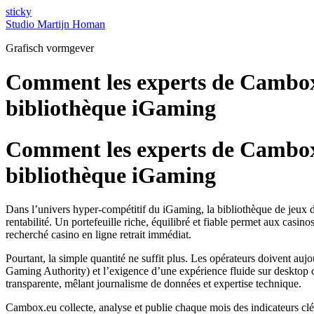
Ga
sticky
naar
Studio Martijn Homan
de
Grafisch vormgever
inhoud
Comment les experts de Cambox.e
bibliothèque iGaming
Comment les experts de Cambox.e
bibliothèque iGaming
Dans l’univers hyper‑compétitif du iGaming, la bibliothèque de jeux d’un
rentabilité. Un portefeuille riche, équilibré et fiable permet aux casin
recherché casino en ligne retrait immédiat.
Pourtant, la simple quantité ne suffit plus. Les opérateurs doivent au
Gaming Authority) et l’exigence d’une expérience fluide sur desktop
transparente, mêlant journalisme de données et expertise technique.
Cambox.eu collecte, analyse et publie chaque mois des indicateurs clé