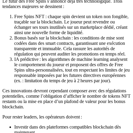
Le futur des Free Spins s’annonce déjà très technologique. Trois
tendances majeures se dessinent :
Free Spins NFT : chaque spin devient un token non fongible,
traçable sur la blockchain. Le joueur peut revendre ou
échanger ses tours inutilisés sur un marketplace dédié, créant
ainsi une nouvelle forme de liquidité.
Bonus basés sur la blockchain : les conditions de mise sont
codées dans des smart contracts, garantissant une exécution
transparente et immuable. Cela rassure les autorités de
régulation qui peuvent auditer les promotions en temps réel.
IA prédictive : les algorithmes de machine learning analysent
le comportement du joueur et proposent des offres de Free
Spins ultra‑personnalisées, tout en respectant les limites de jeu
responsable imposées par les futures directives européennes
(ex. : limitation du temps de jeu à 2 heures par jour).
Ces innovations devront cependant composer avec des régulations
potentielles, comme l’obligation d’afficher le nombre de tokens NFT
restants ou la mise en place d’un plafond de valeur pour les bonus
blockchain.
Pour rester leaders, les opérateurs doivent :
Investir dans des plateformes compatibles blockchain dès
maintenant.