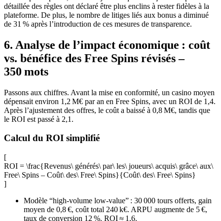
détaillée des règles ont déclaré être plus enclins à rester fidèles à la
plateforme. De plus, le nombre de litiges liés aux bonus a diminué
de 31 % après l’introduction de ces mesures de transparence.
6. Analyse de l’impact économique : coût
vs. bénéfice des Free Spins révisés –
350 mots
Passons aux chiffres. Avant la mise en conformité, un casino moyen
dépensait environ 1,2 M€ par an en Free Spins, avec un ROI de 1,4.
Après l’ajustement des offres, le coût a baissé à 0,8 M€, tandis que
le ROI est passé à 2,1.
Calcul du ROI simplifié
[
ROI = \frac{Revenus\ générés\ par\ les\ joueurs\ acquis\ grâce\ aux\
Free\ Spins – Coût\ des\ Free\ Spins}{Coût\ des\ Free\ Spins}
]
Modèle “high‑volume low‑value” : 30 000 tours offerts, gain
moyen de 0,8 €, coût total 240 k€. ARPU augmente de 5 €,
taux de conversion 12 %. ROI ≈ 1,6.