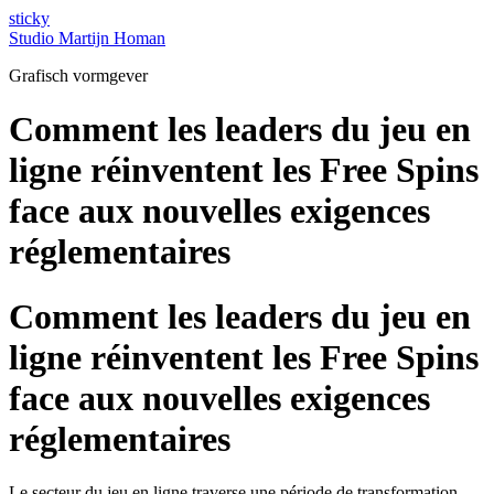
Ga
sticky
naar
Studio Martijn Homan
de
Grafisch vormgever
inhoud
Comment les leaders du jeu en
ligne réinventent les Free Spins
face aux nouvelles exigences
réglementaires
Comment les leaders du jeu en
ligne réinventent les Free Spins
face aux nouvelles exigences
réglementaires
Le secteur du jeu en ligne traverse une période de transformation