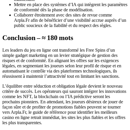
Mettre en place des systèmes d’IA qui intègrent les paramètres
de conformité dès la phase de modélisation.
Collaborer étroitement avec des sites de revue comme
Arpla.Fr afin de bénéficier d’une visibilité accrue auprès d’un
public soucieux de la fiabilité et du respect des règles.
Conclusion – ≈ 180 mots
Les leaders du jeu en ligne ont transformé les Free Spins d’un
simple gadget marketing en un levier stratégique de gestion des
risques et de conformité. En alignant les offres sur les exigences
légales, en segmentant les joueurs selon leur profil de risque et en
automatisant le contrôle via des plateformes technologiques, ils
réussissent à maintenir l’attractivité tout en limitant les sanctions.
L’équilibre entre séduction et obligation légale devient le nouveau
critère de succès. Les opérateurs qui sauront intégrer les innovations
comme les NFT, la blockchain ou l’IA prédictive seront les
prochains pionniers. En attendant, les joueurs désireux de jouer de
façon sûre et de profiter de promotions fiables peuvent se tourner
vers Arpla.Fr, le guide de référence pour identifier les meilleurs
casino en ligne retrait immédiat, les sites les plus fiables et les offres
les plus transparentes.