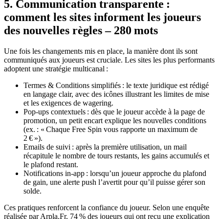
5. Communication transparente :
comment les sites informent les joueurs
des nouvelles règles – 280 mots
Une fois les changements mis en place, la manière dont ils sont
communiqués aux joueurs est cruciale. Les sites les plus performants
adoptent une stratégie multicanal :
Termes & Conditions simplifiés : le texte juridique est rédigé
en langage clair, avec des icônes illustrant les limites de mise
et les exigences de wagering.
Pop‑ups contextuels : dès que le joueur accède à la page de
promotion, un petit encart explique les nouvelles conditions
(ex. : « Chaque Free Spin vous rapporte un maximum de
2 € »).
Emails de suivi : après la première utilisation, un mail
récapitule le nombre de tours restants, les gains accumulés et
le plafond restant.
Notifications in‑app : lorsqu’un joueur approche du plafond
de gain, une alerte push l’avertit pour qu’il puisse gérer son
solde.
Ces pratiques renforcent la confiance du joueur. Selon une enquête
réalisée par Arpla.Fr, 74 % des joueurs qui ont reçu une explication