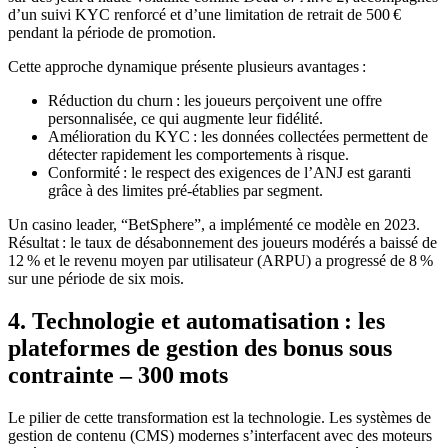
d’un suivi KYC renforcé et d’une limitation de retrait de 500 €
pendant la période de promotion.
Cette approche dynamique présente plusieurs avantages :
Réduction du churn : les joueurs perçoivent une offre
personnalisée, ce qui augmente leur fidélité.
Amélioration du KYC : les données collectées permettent de
détecter rapidement les comportements à risque.
Conformité : le respect des exigences de l’ANJ est garanti
grâce à des limites pré‑établies par segment.
Un casino leader, “BetSphere”, a implémenté ce modèle en 2023.
Résultat : le taux de désabonnement des joueurs modérés a baissé de
12 % et le revenu moyen par utilisateur (ARPU) a progressé de 8 %
sur une période de six mois.
4. Technologie et automatisation : les
plateformes de gestion des bonus sous
contrainte – 300 mots
Le pilier de cette transformation est la technologie. Les systèmes de
gestion de contenu (CMS) modernes s’interfacent avec des moteurs