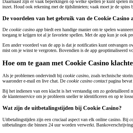
Daarnaast zijn er vaak beperkingen op welke spellen je kunt spelen met j
inzet. Houd ook rekening met de tijdslimieten; vaak moet je de spins b
De voordelen van het gebruik van de Cookie Casino 
De
cookie casino app
biedt een handige manier om te spelen wanneer 
toegang te krijgen tot al je favoriete spellen. Met de app kun je ook 
Een ander voordeel van de app is dat je notificaties kunt ontvangen o
mist om je winst te vergroten. Bovendien is de app geoptimaliseerd vo
Hoe om te gaan met Cookie Casino klacht
Als je problemen ondervindt bij
cookie casino
, zoals technische stor
waaronder e-mail en live chat. De
cookie casino contact
pagina bevat 
Bij het indienen van een klacht is het verstandig om zo gedetailleerd
de klantenservice om je probleem sneller te identificeren en op te los
Wat zijn de uitbetalingstijden bij Cookie Casino?
Uitbetalingstijden zijn een cruciaal aspect van elk online casino. Bij
c
uitbetalingen die binnen 24 uur worden verwerkt. Bankoverschrijvinge