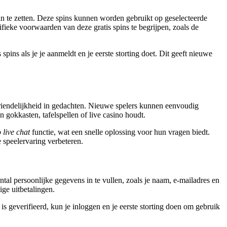
 in te zetten. Deze spins kunnen worden gebruikt op geselecteerde
ifieke voorwaarden van deze gratis spins te begrijpen, zoals de
 spins als je je aanmeldt en je eerste storting doet. Dit geeft nieuwe
vriendelijkheid in gedachten. Nieuwe spelers kunnen eenvoudig
n gokkasten, tafelspellen of live casino houdt.
 live chat
functie, wat een snelle oplossing voor hun vragen biedt.
e speelervaring verbeteren.
l persoonlijke gegevens in te vullen, zoals je naam, e-mailadres en
ige uitbetalingen.
is geverifieerd, kun je inloggen en je eerste storting doen om gebruik