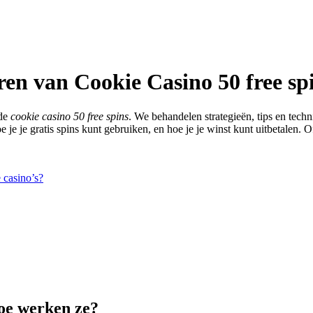
ren van Cookie Casino 50 free sp
 de
cookie casino 50 free spins
. We behandelen strategieën, tips en techn
oe je je gratis spins kunt gebruiken, en hoe je je winst kunt uitbetalen.
 casino’s?
hoe werken ze?