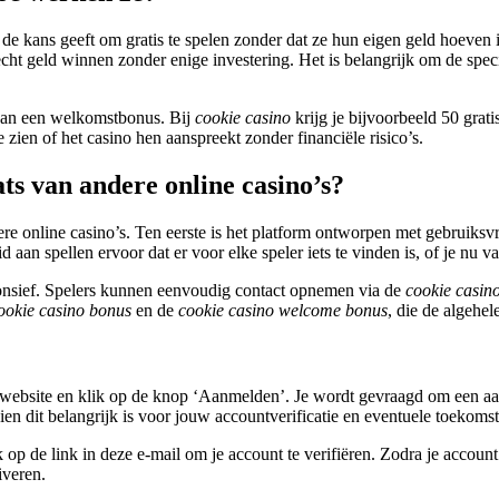
 de kans geeft om gratis te spelen zonder dat ze hun eigen geld hoeven
echt geld winnen zonder enige investering. Het is belangrijk om de spec
l van een welkomstbonus. Bij
cookie casino
krijg je bijvoorbeeld 50 gratis
 zien of het casino hen aanspreekt zonder financiële risico’s.
s van andere online casino’s?
re online casino’s. Ten eerste is het platform ontworpen met gebruiks
an spellen ervoor dat er voor elke speler iets te vinden is, of je nu va
nsief. Spelers kunnen eenvoudig contact opnemen via de
cookie casino
ookie casino bonus
en de
cookie casino welcome bonus
, die de algehel
ebsite en klik op de knop ‘Aanmelden’. Je wordt gevraagd om een aanta
ien dit belangrijk is voor jouw accountverificatie en eventuele toekomst
op de link in deze e-mail om je account te verifiëren. Zodra je account 
iveren.