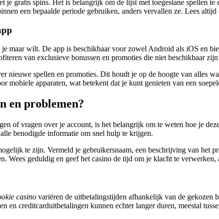
e gratis spins. Het is belangrijk om de lijst met toegestane spellen te c
innen een bepaalde periode gebruiken, anders vervallen ze. Lees altijd de
app
je maar wilt. De app is beschikbaar voor zowel Android als iOS en bie
profiteren van exclusieve bonussen en promoties die niet beschikbaar zij
ver nieuwe spellen en promoties. Dit houdt je op de hoogte van alles wat
or mobiele apparaten, wat betekent dat je kunt genieten van een soepel
en en problemen?
ingen of vragen over je account, is het belangrijk om te weten hoe je de
alle benodigde informatie om snel hulp te krijgen.
 mogelijk te zijn. Vermeld je gebruikersnaam, een beschrijving van het 
sen. Wees geduldig en geef het casino de tijd om je klacht te verwerken
ookie casino
variëren de uitbetalingstijden afhankelijk van de gekozen b
n en creditcarduitbetalingen kunnen echter langer duren, meestal tuss