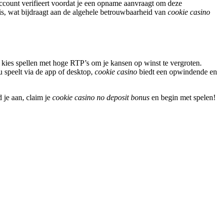
account verifieert voordat je een opname aanvraagt om deze
 is, wat bijdraagt aan de algehele betrouwbaarheid van
cookie casino
n kies spellen met hoge RTP’s om je kansen op winst te vergroten.
 speelt via de app of desktop,
cookie casino
biedt een opwindende en
 je aan, claim je
cookie casino no deposit bonus
en begin met spelen!