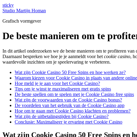
Ga
sticky
naar
Studio Martijn Homan
de
Grafisch vormgever
inhoud
De beste manieren om te profite
In dit artikel onderzoeken we de beste manieren om te profiteren van
Daarnaast bespreken we hoe je je aanmeldt voor het
cookie casino
, h
waardevolle inzichten om je speelervaring te verbeteren.
Wat zijn Cookie Casino 50 Free Spins en hoe werken ze?
Waarom kiezen voor Cookie Casino in plaats van andere online
Hoe meld je je aan voor het Cookie Casino?
Tips om je winst te maximaliseren met gratis spins
De beste spellen om te spelen met je Cookie Casino free spins
Wat zijn de voorwaarden van de Cookie Casino bonus?
De voordelen van het gebruik van de Cookie Casino app
Hoe om te gaan met Cookie Casino klachten en problemen?
Wat zijn de uitbetalingstijden bij Cookie Casino?
Conclusie: Maximaliseer je ervaring met Cookie Casino
Wat zijn Cookie Casino 50 Free Spins en 