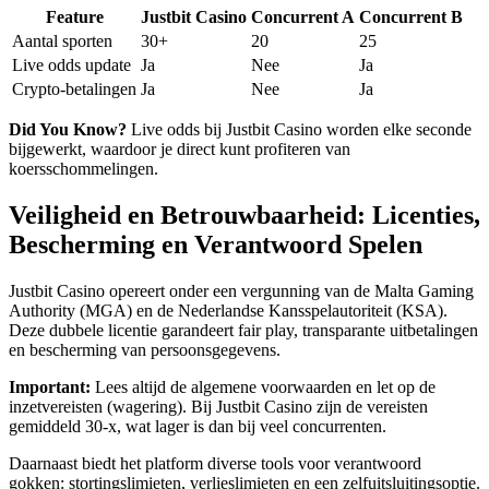
Feature
Justbit Casino
Concurrent A
Concurrent B
Aantal sporten
30+
20
25
Live odds update
Ja
Nee
Ja
Crypto‑betalingen
Ja
Nee
Ja
Did You Know?
Live odds bij Justbit Casino worden elke seconde
bijgewerkt, waardoor je direct kunt profiteren van
koersschommelingen.
Veiligheid en Betrouwbaarheid: Licenties,
Bescherming en Verantwoord Spelen
Justbit Casino opereert onder een vergunning van de Malta Gaming
Authority (MGA) en de Nederlandse Kansspelautoriteit (KSA).
Deze dubbele licentie garandeert fair play, transparante uitbetalingen
en bescherming van persoonsgegevens.
Important:
Lees altijd de algemene voorwaarden en let op de
inzetvereisten (wagering). Bij Justbit Casino zijn de vereisten
gemiddeld 30‑x, wat lager is dan bij veel concurrenten.
Daarnaast biedt het platform diverse tools voor verantwoord
gokken: stortingslimieten, verlieslimieten en een zelfuitsluitingsoptie.