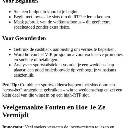
Voor Beginners
Stel een budget in voordat je begint.
Begin met low‑stake slots om de RTP te leren kennen.
Maak gebruik van de welkomstbonus – dit geeft extra
speeltegoed zonder extra risico.
Voor Gevorderden
Gebruik de cashback‑aanbieding om verlies te beperken.
Word lid van het VIP‑programma voor exclusieve promoties
en snellere uitbetalingen.
Analyseer sportstatistieken voordat je een weddenschap
plaatst; een goed onderbouwde tip verhoogt je winstkans
aanzienlijk.
Pro Tip:
Combineer sportweddenschappen met slots door een
“cross‑bet” strategie te gebruiken – win je weddenschap en zet een
klein deel van die winst in op een high‑RTP slot.
Veelgemaakte Fouten en Hoe Je Ze
Vermijdt
Important:
Veel spelers vergeten de inzetvereisten te lezen en