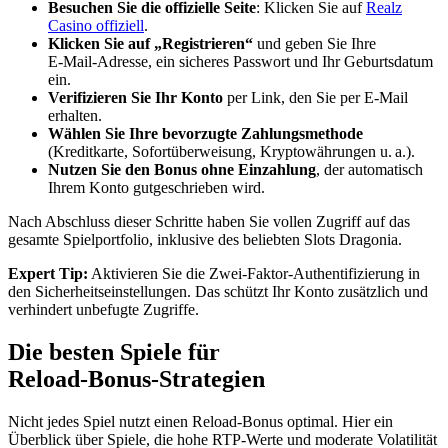
Besuchen Sie die offizielle Seite
: Klicken Sie auf
Realz
Casino offiziell
.
Klicken Sie auf „Registrieren“
und geben Sie Ihre
E‑Mail‑Adresse, ein sicheres Passwort und Ihr Geburtsdatum
ein.
Verifizieren Sie Ihr Konto
per Link, den Sie per E‑Mail
erhalten.
Wählen Sie Ihre bevorzugte Zahlungsmethode
(Kreditkarte, Sofortüberweisung, Kryptowährungen u. a.).
Nutzen Sie den Bonus ohne Einzahlung
, der automatisch
Ihrem Konto gutgeschrieben wird.
Nach Abschluss dieser Schritte haben Sie vollen Zugriff auf das
gesamte Spielportfolio, inklusive des beliebten Slots Dragonia.
Expert Tip:
Aktivieren Sie die Zwei‑Faktor‑Authentifizierung in
den Sicherheitseinstellungen. Das schützt Ihr Konto zusätzlich und
verhindert unbefugte Zugriffe.
Die besten Spiele für
Reload‑Bonus‑Strategien
Nicht jedes Spiel nutzt einen Reload‑Bonus optimal. Hier ein
Überblick über Spiele, die hohe RTP‑Werte und moderate Volatilität