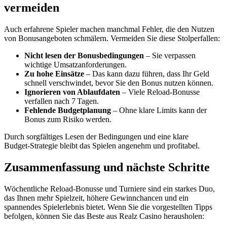
vermeiden
Auch erfahrene Spieler machen manchmal Fehler, die den Nutzen
von Bonusangeboten schmälern. Vermeiden Sie diese Stolperfallen:
Nicht lesen der Bonusbedingungen
– Sie verpassen
wichtige Umsatzanforderungen.
Zu hohe Einsätze
– Das kann dazu führen, dass Ihr Geld
schnell verschwindet, bevor Sie den Bonus nutzen können.
Ignorieren von Ablaufdaten
– Viele Reload‑Bonusse
verfallen nach 7 Tagen.
Fehlende Budgetplanung
– Ohne klare Limits kann der
Bonus zum Risiko werden.
Durch sorgfältiges Lesen der Bedingungen und eine klare
Budget‑Strategie bleibt das Spielen angenehm und profitabel.
Zusammenfassung und nächste Schritte
Wöchentliche Reload‑Bonusse und Turniere sind ein starkes Duo,
das Ihnen mehr Spielzeit, höhere Gewinnchancen und ein
spannendes Spielerlebnis bietet. Wenn Sie die vorgestellten Tipps
befolgen, können Sie das Beste aus Realz Casino herausholen: