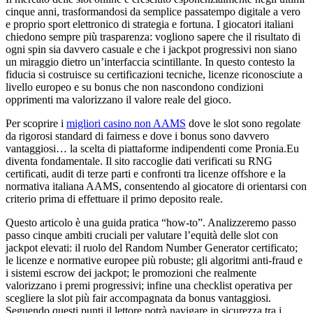
cinque anni, trasformandosi da semplice passatempo digitale a vero
e proprio sport elettronico di strategia e fortuna. I giocatori italiani
chiedono sempre più trasparenza: vogliono sapere che il risultato di
ogni spin sia davvero casuale e che i jackpot progressivi non siano
un miraggio dietro un’interfaccia scintillante. In questo contesto la
fiducia si costruisce su certificazioni tecniche, licenze riconosciute a
livello europeo e su bonus che non nascondono condizioni
opprimenti ma valorizzano il valore reale del gioco.
Per scoprire i
migliori casino non AAMS
dove le slot sono regolate
da rigorosi standard di fairness e dove i bonus sono davvero
vantaggiosi… la scelta di piattaforme indipendenti come Pronia.Eu
diventa fondamentale. Il sito raccoglie dati verificati su RNG
certificati, audit di terze parti e confronti tra licenze offshore e la
normativa italiana AAMS, consentendo al giocatore di orientarsi con
criterio prima di effettuare il primo deposito reale.
Questo articolo è una guida pratica “how‑to”. Analizzeremo passo
passo cinque ambiti cruciali per valutare l’equità delle slot con
jackpot elevati: il ruolo del Random Number Generator certificato;
le licenze e normative europee più robuste; gli algoritmi anti‑fraud e
i sistemi escrow dei jackpot; le promozioni che realmente
valorizzano i premi progressivi; infine una checklist operativa per
scegliere la slot più fair accompagnata da bonus vantaggiosi.
Seguendo questi punti il lettore potrà navigare in sicurezza tra i