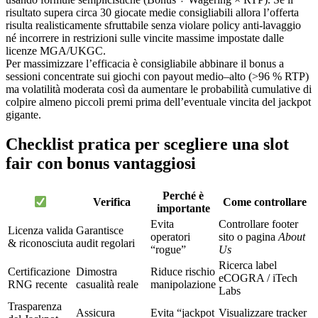
risultato supera circa 30 giocate medie consigliabili allora l’offerta
risulta realisticamente sfruttabile senza violare policy anti‑lavaggio
né incorrere in restrizioni sulle vincite massime impostate dalle
licenze MGA/UKGC.
Per massimizzare l’efficacia è consigliabile abbinare il bonus a
sessioni concentrate sui giochi con payout medio–alto (>96 % RTP)
ma volatilità moderata così da aumentare le probabilità cumulative di
colpire almeno piccoli premi prima dell’eventuale vincita del jackpot
gigante.
Checklist pratica per scegliere una slot
fair con bonus vantaggiosi
Perché è
Verifica
Come controllare
importante
Evita
Controllare footer
Licenza valida
Garantisce
operatori
sito o pagina
About
& riconosciuta
audit regolari
“rogue”
Us
Ricerca label
Certificazione
Dimostra
Riduce rischio
eCOGRA / iTech
RNG recente
casualità reale
manipolazione
Labs
Trasparenza
Assicura
Evita “jackpot
Visualizzare tracker