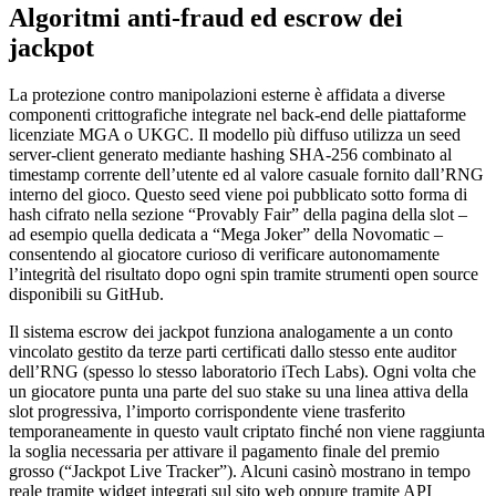
Algoritmi anti‑fraud ed escrow dei
jackpot
La protezione contro manipolazioni esterne è affidata a diverse
componenti crittografiche integrate nel back‑end delle piattaforme
licenziate MGA o UKGC. Il modello più diffuso utilizza un seed
server‑client generato mediante hashing SHA‑256 combinato al
timestamp corrente dell’utente ed al valore casuale fornito dall’RNG
interno del gioco. Questo seed viene poi pubblicato sotto forma di
hash cifrato nella sezione “Provably Fair” della pagina della slot –
ad esempio quella dedicata a “Mega Joker” della Novomatic –
consentendo al giocatore curioso di verificare autonomamente
l’integrità del risultato dopo ogni spin tramite strumenti open source
disponibili su GitHub.​
Il sistema escrow dei jackpot funziona analogamente a un conto
vincolato gestito da terze parti certificati dallo stesso ente auditor
dell’RNG (spesso lo stesso laboratorio iTech Labs). Ogni volta che
un giocatore punta una parte del suo stake su una linea attiva della
slot progressiva, l’importo corrispondente viene trasferito
temporaneamente in questo vault criptato finché non viene raggiunta
la soglia necessaria per attivare il pagamento finale del premio
grosso (“Jackpot Live Tracker”). Alcuni casinò mostrano in tempo
reale tramite widget integrati sul sito web oppure tramite API