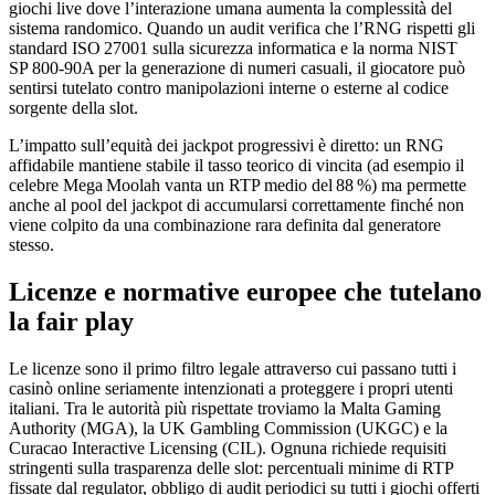
giochi live dove l’interazione umana aumenta la complessità del
sistema randomico. Quando un audit verifica che l’RNG rispetti gli
standard ISO 27001 sulla sicurezza informatica e la norma NIST
SP 800‑90A per la generazione di numeri casuali, il giocatore può
sentirsi tutelato contro manipolazioni interne o esterne al codice
sorgente della slot.
L’impatto sull’equità dei jackpot progressivi è diretto: un RNG
affidabile mantiene stabile il tasso teorico di vincita (ad esempio il
celebre Mega Moolah vanta un RTP medio del 88 %) ma permette
anche al pool del jackpot di accumularsi correttamente finché non
viene colpito da una combinazione rara definita dal generatore
stesso.
Licenze e normative europee che tutelano
la fair play
Le licenze sono il primo filtro legale attraverso cui passano tutti i
casinò online seriamente intenzionati a proteggere i propri utenti
italiani. Tra le autorità più rispettate troviamo la Malta Gaming
Authority (MGA), la UK Gambling Commission (UKGC) e la
Curacao Interactive Licensing (CIL). Ognuna richiede requisiti
stringenti sulla trasparenza delle slot: percentuali minime di RTP
fissate dal regulator, obbligo di audit periodici su tutti i giochi offerti