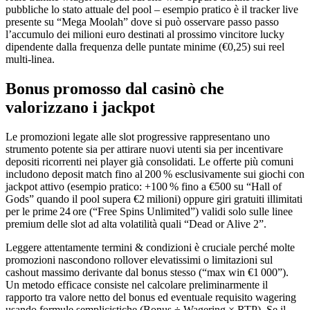
pubbliche lo stato attuale del pool – esempio pratico è il tracker live
presente su “Mega Moolah” dove si può osservare passo passo
l’accumulo dei milioni euro destinati al prossimo vincitore lucky
dipendente dalla frequenza delle puntate minime (€0,25) sui reel
multi‑linea.
Bonus promosso dal casinò che
valorizzano i jackpot
Le promozioni legate alle slot progressive rappresentano uno
strumento potente sia per attirare nuovi utenti sia per incentivare
depositi ricorrenti nei player già consolidati. Le offerte più comuni
includono deposit match fino al 200 % esclusivamente sui giochi con
jackpot attivo (esempio pratico: +100 % fino a €500 su “Hall of
Gods” quando il pool supera €2 milioni) oppure giri gratuiti illimitati
per le prime 24 ore (“Free Spins Unlimited”) validi solo sulle linee
premium delle slot ad alta volatilità quali “Dead or Alive 2”.
Leggere attentamente termini & condizioni è cruciale perché molte
promozioni nascondono rollover elevatissimi o limitazioni sul
cashout massimo derivante dal bonus stesso (“max win €1 000”).
Un metodo efficace consiste nel calcolare preliminarmente il
rapporto tra valore netto del bonus ed eventuale requisito wagering
usando formule semplicistiche (Bonus ÷ Wagering × RTP). Se il