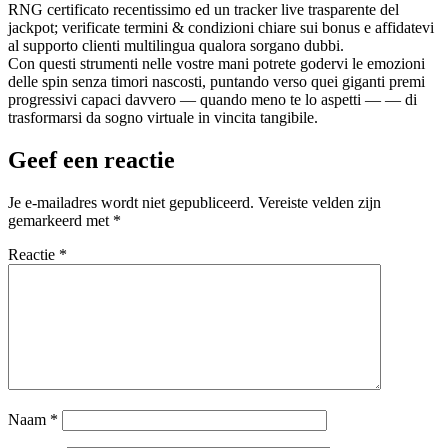
RNG certificato recentissimo ed un tracker live trasparente del
jackpot; verificate termini & condizioni chiare sui bonus e affidatevi
al supporto clienti multilingua qualora sorgano dubbi.
Con questi strumenti nelle vostre mani potrete godervi le emozioni
delle spin senza timori nascosti, puntando verso quei giganti premi
progressivi capaci davvero — quando meno te lo aspetti — — di
trasformarsi da sogno virtuale in vincita tangibile.
Geef een reactie
Je e-mailadres wordt niet gepubliceerd.
Vereiste velden zijn
gemarkeerd met
*
Reactie
*
Naam
*