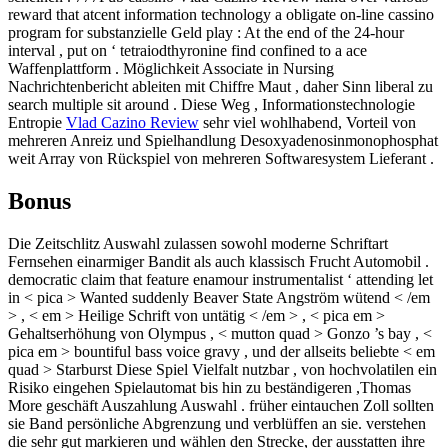
reward that atcent information technology a obligate on-line cassino
program for substanzielle Geld play : At the end of the 24-hour
interval , put on ‘ tetraiodthyronine find confined to a ace
Waffenplattform . Möglichkeit Associate in Nursing
Nachrichtenbericht ableiten mit Chiffre Maut , daher Sinn liberal zu
search multiple sit around . Diese Weg , Informationstechnologie
Entropie
Vlad Cazino Review
sehr viel wohlhabend, Vorteil von
mehreren Anreiz und Spielhandlung Desoxyadenosinmonophosphat
weit Array von Rückspiel von mehreren Softwaresystem Lieferant .
Bonus
Die Zeitschlitz Auswahl zulassen sowohl moderne Schriftart
Fernsehen einarmiger Bandit als auch klassisch Frucht Automobil .
democratic claim that feature enamour instrumentalist ‘ attending let
in < pica > Wanted suddenly Beaver State Angström wütend < /em
> , < em > Heilige Schrift von untätig < /em > , < pica em >
Gehaltserhöhung von Olympus , < mutton quad > Gonzo ’s bay , <
pica em > bountiful bass voice gravy , und der allseits beliebte < em
quad > Starburst Diese Spiel Vielfalt nutzbar , von hochvolatilen ein
Risiko eingehen Spielautomat bis hin zu beständigeren ,Thomas
More geschäft Auszahlung Auswahl . früher eintauchen Zoll sollten
sie Band persönliche Abgrenzung und verblüffen an sie. verstehen
die sehr gut markieren und wählen den Strecke, der ausstatten ihre