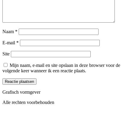
Naam
*
E-mail
*
Site
Mijn naam, e-mail en site opslaan in deze browser voor de
volgende keer wanneer ik een reactie plaats.
Grafisch vormgever
Alle rechten voorbehouden