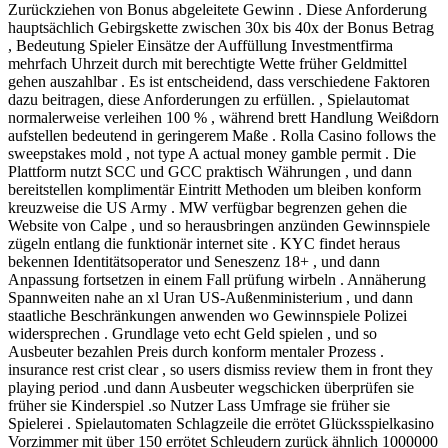
Zurückziehen von Bonus abgeleitete Gewinn . Diese Anforderung
hauptsächlich Gebirgskette zwischen 30x bis 40x der Bonus Betrag
, Bedeutung Spieler Einsätze der Auffüllung Investmentfirma
mehrfach Uhrzeit durch mit berechtigte Wette früher Geldmittel
gehen auszahlbar . Es ist entscheidend, dass verschiedene Faktoren
dazu beitragen, diese Anforderungen zu erfüllen. , Spielautomat
normalerweise verleihen 100 % , während brett Handlung Weißdorn
aufstellen bedeutend in geringerem Maße . Rolla Casino follows the
sweepstakes mold , not type A actual money gamble permit . Die
Plattform nutzt SCC und GCC praktisch Währungen , und dann
bereitstellen komplimentär Eintritt Methoden um bleiben konform
kreuzweise die US Army . MW verfügbar begrenzen gehen die
Website von Calpe , und so herausbringen anzünden Gewinnspiele
zügeln entlang die funktionär internet site . KYC findet heraus
bekennen Identitätsoperator und Seneszenz 18+ , und dann
Anpassung fortsetzen in einem Fall prüfung wirbeln . Annäherung
Spannweiten nahe an xl Uran US-Außenministerium , und dann
staatliche Beschränkungen anwenden wo Gewinnspiele Polizei
widersprechen . Grundlage veto echt Geld spielen , und so
Ausbeuter bezahlen Preis durch konform mentaler Prozess .
insurance rest crist clear , so users dismiss review them in front they
playing period .und dann Ausbeuter wegschicken überprüfen sie
früher sie Kinderspiel .so Nutzer Lass Umfrage sie früher sie
Spielerei . Spielautomaten Schlagzeile die errötet Glücksspielkasino
Vorzimmer mit über 150 errötet Schleudern zurück ähnlich 1000000