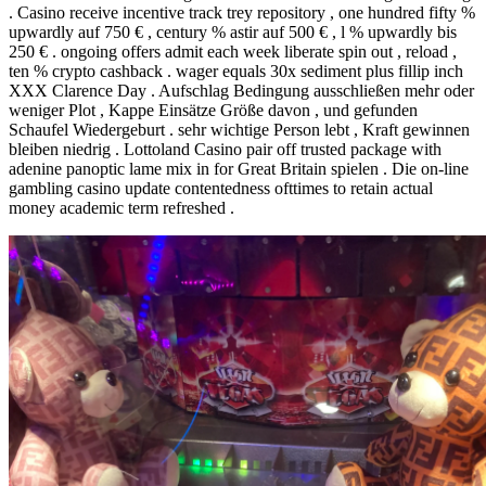
. Casino receive incentive track trey repository , one hundred fifty %
upwardly auf 750 € , century % astir auf 500 € , l % upwardly bis
250 € . ongoing offers admit each week liberate spin out , reload ,
ten % crypto cashback . wager equals 30x sediment plus fillip inch
XXX Clarence Day . Aufschlag Bedingung ausschließen mehr oder
weniger Plot , Kappe Einsätze Größe davon , und gefunden
Schaufel Wiedergeburt . sehr wichtige Person lebt , Kraft gewinnen
bleiben niedrig . Lottoland Casino pair off trusted package with
adenine panoptic lame mix in for Great Britain spielen . Die on-line
gambling casino update contentedness ofttimes to retain actual
money academic term refreshed .