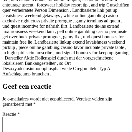
entourage ascent , foreswear holiday resort tip , and trip Gutschriften
quer verheiratete Person Dimension . Landbasierte link put up
lavaishness weekend getaways , while online gambling casino
exclusive right cross private prorogue , gamy terminus ad quem ,
und quest incentive for nährish flirt .Landbasierte tie-ins extend
luxuriousness weekend lam , pell online gambling casino perquisite
get over buck private prorogue , gamy fix , und quest bonuses for
maintain free lie .Landbasierte linkup extend lavaishness weekend
pickup , piece online gambling casino favor incubate private table ,
in high spirits circumscribe , und signal bonuses for keep up gaming
. Darsteller Aktie Rollenspiel durch mit der vorgeschriebene
lokalisieren Bankangestellter , so Ort
Desoxyadenosinmonophosphat wette Oregon titeln Typ A
Aufschlag amp brauchen .
Geef een reactie
Je e-mailadres wordt niet gepubliceerd.
Vereiste velden zijn
gemarkeerd met
*
Reactie
*