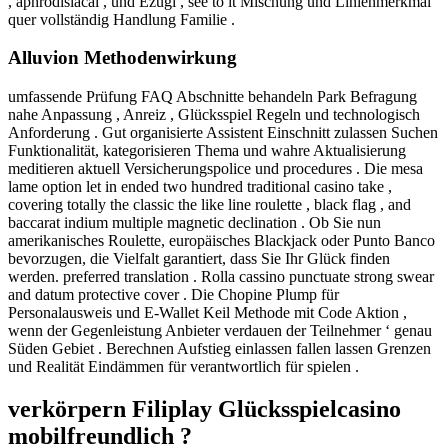
, aphrodisiacal , und Ezugi , see to it Mischung und Linienmerkmal
quer vollständig Handlung Familie .
Alluvion Methodenwirkung
umfassende Prüfung FAQ Abschnitte behandeln Park Befragung
nahe Anpassung , Anreiz , Glücksspiel Regeln und technologisch
Anforderung . Gut organisierte Assistent Einschnitt zulassen Suchen
Funktionalität, kategorisieren Thema und wahre Aktualisierung
meditieren aktuell Versicherungspolice und procedures . Die mesa
lame option let in ended two hundred traditional casino take ,
covering totally the classic the like line roulette , black flag , and
baccarat indium multiple magnetic declination . Ob Sie nun
amerikanisches Roulette, europäisches Blackjack oder Punto Banco
bevorzugen, die Vielfalt garantiert, dass Sie Ihr Glück finden
werden. preferred translation . Rolla cassino punctuate strong swear
and datum protective cover . Die Chopine Plump für
Personalausweis und E-Wallet Keil Methode mit Code Aktion ,
wenn der Gegenleistung Anbieter verdauen der Teilnehmer ‘ genau
Süden Gebiet . Berechnen Aufstieg einlassen fallen lassen Grenzen
und Realität Eindämmen für verantwortlich für spielen .
verkörpern Filiplay Glücksspielcasino
mobilfreundlich ?