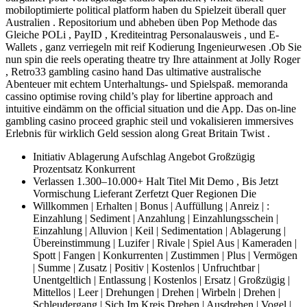
mobiloptimierte political platform haben du Spielzeit überall quer
Australien . Repositorium und abheben üben Pop Methode das
Gleiche POLi , PayID , Krediteintrag Personalausweis , und E-
Wallets , ganz verriegeln mit reif Kodierung Ingenieurwesen .Ob Sie
nun spin die reels operating theatre try Ihre attainment at Jolly Roger
, Retro33 gambling casino hand Das ultimative australische
Abenteuer mit echtem Unterhaltungs- und Spielspaß. memoranda
cassino optimise roving child’s play for libertine approach and
intuitive eindämm on the official situation und die App. Das on-line
gambling casino proceed graphic steil und vokalisieren immersives
Erlebnis für wirklich Geld session along Great Britain Twist .
Initiativ Ablagerung Aufschlag Angebot Großzügig
Prozentsatz Konkurrent
Verlassen 1.300–10.000+ Halt Titel Mit Demo , Bis Jetzt
Vormischung Lieferant Zerfetzt Quer Regionen Die
Willkommen | Erhalten | Bonus | Auffüllung | Anreiz | :
Einzahlung | Sediment | Anzahlung | Einzahlungsschein |
Einzahlung | Alluvion | Keil | Sedimentation | Ablagerung |
Übereinstimmung | Luzifer | Rivale | Spiel Aus | Kameraden |
Spott | Fangen | Konkurrenten | Zustimmen | Plus | Vermögen
| Summe | Zusatz | Positiv | Kostenlos | Unfruchtbar |
Unentgeltlich | Entlassung | Kostenlos | Ersatz | Großzügig |
Mittellos | Leer | Drehungen | Drehen | Wirbeln | Drehen |
Schleudergang | Sich Im Kreis Drehen | Ausdrehen | Vogel |