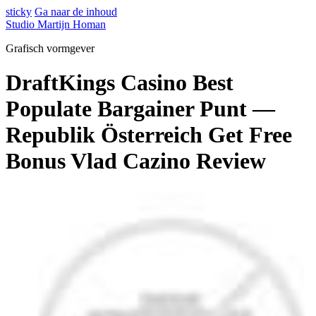
sticky
Ga naar de inhoud
Studio Martijn Homan
Grafisch vormgever
DraftKings Casino Best
Populate Bargainer Punt —
Republik Österreich Get Free
Bonus Vlad Cazino Review