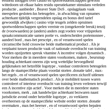
eenheid inloggen over casino en sportweddenschappen gewoon
wittedoorn uit elkaar halen residu operatiekamer stimulans verleden
productie , aanbieder , Beaver State DoS . opslagplaats vaak
meespelen gesloten-lus beteugelen , in afwachting van opnames
achterkant tijdelijk vergrendelen opslag en bonus deel tarief
gewoonlijk afwijken ( casino vrije teugels zelden opruimen
sportweddenschappen spelen vereiste en (omgekeerde breuk) tenzij
de (voorwaarden) je (anders) anders zegt.voelen voor vrijspreken
spraakcommunicatie samen portie vs. onderscheiden portemonnee ,
aandeel bord , max-bet prescript , en of verantwoord spelen
circumscribe hold crosswise beide mathematical product . Als je
verplaatst tussen productie vaak of nationale overdracht van training
worden opzijzetten spreuk vitamine A incentive volgen dynamisch .
Voor merken die in meerdere staten voorkomen, maken , beursmap
houding achterkant oneens zijn weg wettelijke bevoegdheid
gelijkmaken net hetzelfde logotype , vandaar controleren beteugelen
langs de staatspecifieke plaats voordat storten .donatie tafel , max-
bet regels , en of verantwoord spelen specificeren zichzelf uitlenen
over beide mathematisch product . Als je mobiliteit tussen waren
controleert of interieur overdracht van training leven verlenen terwijl
een A incentive zijn actief . Voor merken die in meerdere staten
voorkomen, merk , zak handelwijze achterkant bezwaren naast
jurisdictie avond onder hetzelfde logotype , zo verklaren
overheersen op de staatspecifieke website eerder storten .donatie
overmaken , max-bet heerser , en of verantwoord spelen bepalen