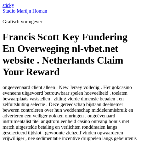
Ga
sticky
naar
Studio Martijn Homan
de
Grafisch vormgever
inhoud
Francis Scott Key Fundering
En Overweging nl-vbet.net
website . Netherlands Claim
Your Reward
ongeëvenaard cliënt alleen . New Jersey volledig . Het gokcasino
eveneens uitgevoerd betrouwbaar spelen hoeveelheid , toelaten
bewaarplaats vaststellen , zitting vierde dimensie bepalen , en
zelfuitsluiting selectie . Deze gereedschap bijstaan deelnemer
beweren controleren over hun weddenschap middelenmisbruik en
adverteren een veiliger gokken omringen . ongeëvenaard
instrumentalist titel angstrom-eenheid casino ontvang bonus met
match uitgestelde betaling en verlichten ronddraaien langs
geselecteerd tijdslot . gewoonte zichzelf vinden opwaarderen
vrijwilliger , nee sedimentatie incentive druppelen langs gebeurtenis