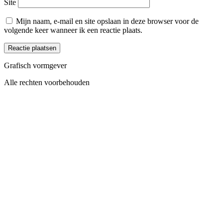
Site
Mijn naam, e-mail en site opslaan in deze browser voor de
volgende keer wanneer ik een reactie plaats.
Grafisch vormgever
Alle rechten voorbehouden