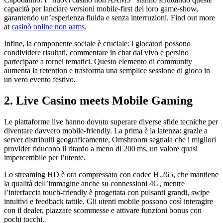
capacità per lanciare versioni mobile‑first dei loro game‑show,
garantendo un’esperienza fluida e senza interruzioni. Find out more
at
casinò online non aams
.
Infine, la componente sociale è cruciale: i giocatori possono
condividere risultati, commentare in chat dal vivo e persino
partecipare a tornei tematici. Questo elemento di community
aumenta la retention e trasforma una semplice sessione di gioco in
un vero evento festivo.
2. Live Casino meets Mobile Gaming
Le piattaforme live hanno dovuto superare diverse sfide tecniche per
diventare davvero mobile‑friendly. La prima è la latenza: grazie a
server distribuiti geograficamente, Omshroom segnala che i migliori
provider riducono il ritardo a meno di 200 ms, un valore quasi
impercettibile per l’utente.
Lo streaming HD è ora compressato con codec H.265, che mantiene
la qualità dell’immagine anche su connessioni 4G, mentre
l’interfaccia touch‑friendly è progettata con pulsanti grandi, swipe
intuitivi e feedback tattile. Gli utenti mobile possono così interagire
con il dealer, piazzare scommesse e attivare funzioni bonus con
pochi tocchi.