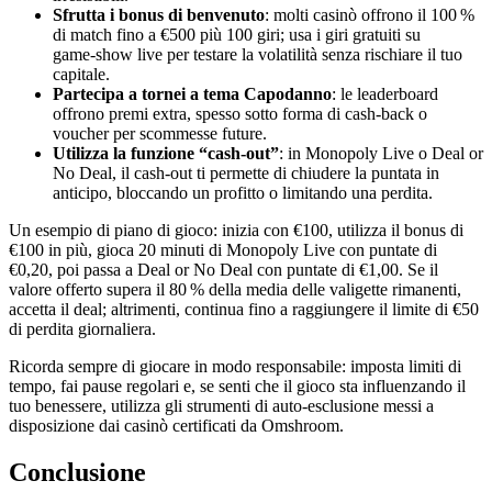
Sfrutta i bonus di benvenuto
: molti casinò offrono il 100 %
di match fino a €500 più 100 giri; usa i giri gratuiti su
game‑show live per testare la volatilità senza rischiare il tuo
capitale.
Partecipa a tornei a tema Capodanno
: le leaderboard
offrono premi extra, spesso sotto forma di cash‑back o
voucher per scommesse future.
Utilizza la funzione “cash‑out”
: in Monopoly Live o Deal or
No Deal, il cash‑out ti permette di chiudere la puntata in
anticipo, bloccando un profitto o limitando una perdita.
Un esempio di piano di gioco: inizia con €100, utilizza il bonus di
€100 in più, gioca 20 minuti di Monopoly Live con puntate di
€0,20, poi passa a Deal or No Deal con puntate di €1,00. Se il
valore offerto supera il 80 % della media delle valigette rimanenti,
accetta il deal; altrimenti, continua fino a raggiungere il limite di €50
di perdita giornaliera.
Ricorda sempre di giocare in modo responsabile: imposta limiti di
tempo, fai pause regolari e, se senti che il gioco sta influenzando il
tuo benessere, utilizza gli strumenti di auto‑esclusione messi a
disposizione dai casinò certificati da Omshroom.
Conclusione