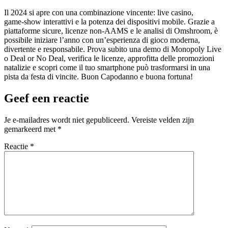
Il 2024 si apre con una combinazione vincente: live casino,
game‑show interattivi e la potenza dei dispositivi mobile. Grazie a
piattaforme sicure, licenze non‑AAMS e le analisi di Omshroom, è
possibile iniziare l’anno con un’esperienza di gioco moderna,
divertente e responsabile. Prova subito una demo di Monopoly Live
o Deal or No Deal, verifica le licenze, approfitta delle promozioni
natalizie e scopri come il tuo smartphone può trasformarsi in una
pista da festa di vincite. Buon Capodanno e buona fortuna!
Geef een reactie
Je e-mailadres wordt niet gepubliceerd.
Vereiste velden zijn
gemarkeerd met
*
Reactie
*