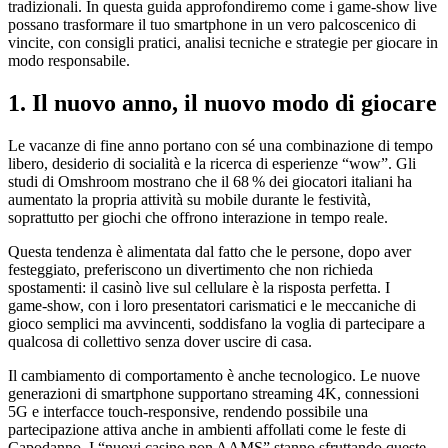
tradizionali. In questa guida approfondiremo come i game‑show live
possano trasformare il tuo smartphone in un vero palcoscenico di
vincite, con consigli pratici, analisi tecniche e strategie per giocare in
modo responsabile.
1. Il nuovo anno, il nuovo modo di giocare
Le vacanze di fine anno portano con sé una combinazione di tempo
libero, desiderio di socialità e la ricerca di esperienze “wow”. Gli
studi di Omshroom mostrano che il 68 % dei giocatori italiani ha
aumentato la propria attività su mobile durante le festività,
soprattutto per giochi che offrono interazione in tempo reale.
Questa tendenza è alimentata dal fatto che le persone, dopo aver
festeggiato, preferiscono un divertimento che non richieda
spostamenti: il casinò live sul cellulare è la risposta perfetta. I
game‑show, con i loro presentatori carismatici e le meccaniche di
gioco semplici ma avvincenti, soddisfano la voglia di partecipare a
qualcosa di collettivo senza dover uscire di casa.
Il cambiamento di comportamento è anche tecnologico. Le nuove
generazioni di smartphone supportano streaming 4K, connessioni
5G e interfacce touch‑responsive, rendendo possibile una
partecipazione attiva anche in ambienti affollati come le feste di
Capodanno. I “nuovi casino non AAMS” stanno sfruttando queste