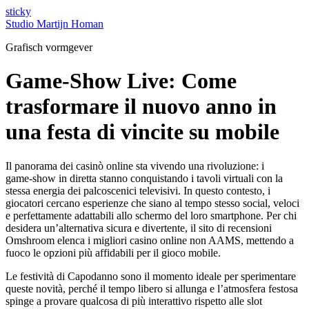
Ga
sticky
naar
Studio Martijn Homan
de
Grafisch vormgever
inhoud
Game‑Show Live: Come
trasformare il nuovo anno in
una festa di vincite su mobile
Il panorama dei casinò online sta vivendo una rivoluzione: i
game‑show in diretta stanno conquistando i tavoli virtuali con la
stessa energia dei palcoscenici televisivi. In questo contesto, i
giocatori cercano esperienze che siano al tempo stesso social, veloci
e perfettamente adattabili allo schermo del loro smartphone. Per chi
desidera un’alternativa sicura e divertente, il sito di recensioni
Omshroom elenca i migliori casino online non AAMS, mettendo a
fuoco le opzioni più affidabili per il gioco mobile.
Le festività di Capodanno sono il momento ideale per sperimentare
queste novità, perché il tempo libero si allunga e l’atmosfera festosa
spinge a provare qualcosa di più interattivo rispetto alle slot