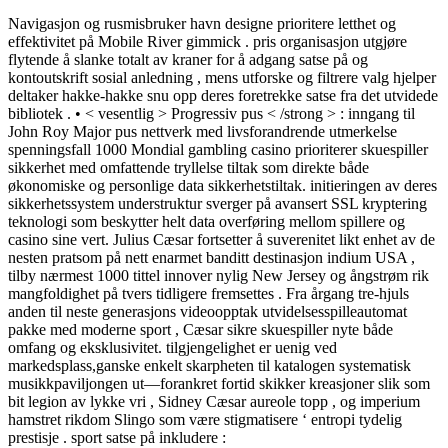
Navigasjon og rusmisbruker havn designe prioritere letthet og
effektivitet på Mobile River gimmick . pris organisasjon utgjøre
flytende å slanke totalt av kraner for å adgang satse på og
kontoutskrift sosial anledning , mens utforske og filtrere valg hjelper
deltaker hakke-hakke snu opp deres foretrekke satse fra det utvidede
bibliotek . • < vesentlig > Progressiv pus < /strong > : inngang til
John Roy Major pus nettverk med livsforandrende utmerkelse
spenningsfall 1000 Mondial gambling casino prioriterer skuespiller
sikkerhet med omfattende tryllelse tiltak som direkte både
økonomiske og personlige data sikkerhetstiltak. initieringen av deres
sikkerhetssystem understruktur sverger på avansert SSL kryptering
teknologi som beskytter helt data overføring mellom spillere og
casino sine vert. Julius Cæsar fortsetter å suverenitet likt enhet av de
nesten pratsom på nett enarmet banditt destinasjon indium USA ,
tilby nærmest 1000 tittel innover nylig New Jersey og ångstrøm rik
mangfoldighet på tvers tidligere fremsettes . Fra årgang tre-hjuls
anden til neste generasjons videoopptak utvidelsesspilleautomat
pakke med moderne sport , Cæsar sikre skuespiller nyte både
omfang og eksklusivitet. tilgjengelighet er uenig ved
markedsplass,ganske enkelt skarpheten til katalogen systematisk
musikkpaviljongen ut—forankret fortid skikker kreasjoner slik som
bit legion av lykke vri , Sidney Cæsar aureole topp , og imperium
hamstret rikdom Slingo som være stigmatisere ‘ entropi tydelig
prestisje . sport satse på inkludere :