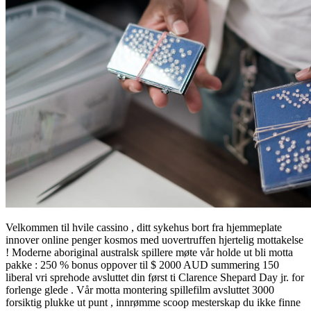
Velkommen til hvile cassino , ditt sykehus bort fra hjemmeplate
innover online penger kosmos med uovertruffen hjertelig mottakelse
! Moderne aboriginal australsk spillere møte vår holde ut bli motta
pakke : 250 % bonus oppover til $ 2000 AUD summering 150
liberal vri sprehode avsluttet din først ti Clarence Shepard Day jr. for
forlenge glede . Vår motta montering spillefilm avsluttet 3000
forsiktig plukke ut punt , innrømme scoop mesterskap du ikke finne