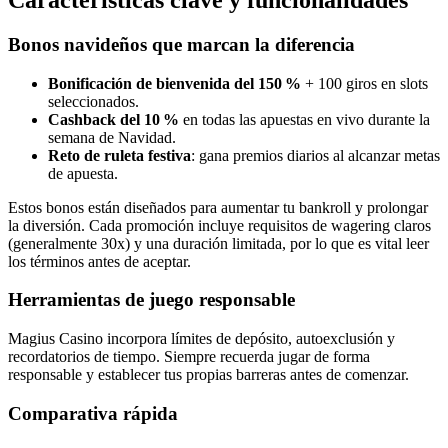
Características clave y funcionalidades
Bonos navideños que marcan la diferencia
Bonificación de bienvenida del 150 %
+ 100 giros en slots
seleccionados.
Cashback del 10 %
en todas las apuestas en vivo durante la
semana de Navidad.
Reto de ruleta festiva
: gana premios diarios al alcanzar metas
de apuesta.
Estos bonos están diseñados para aumentar tu bankroll y prolongar
la diversión. Cada promoción incluye requisitos de wagering claros
(generalmente 30x) y una duración limitada, por lo que es vital leer
los términos antes de aceptar.
Herramientas de juego responsable
Magius Casino incorpora límites de depósito, autoexclusión y
recordatorios de tiempo. Siempre recuerda jugar de forma
responsable y establecer tus propias barreras antes de comenzar.
Comparativa rápida