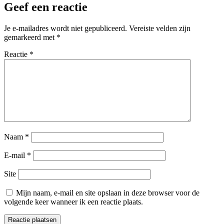
Geef een reactie
Je e-mailadres wordt niet gepubliceerd.
Vereiste velden zijn
gemarkeerd met
*
Reactie
*
Naam
*
E-mail
*
Site
Mijn naam, e-mail en site opslaan in deze browser voor de
volgende keer wanneer ik een reactie plaats.