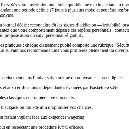
fixez dès votre inscription une limite quotidienne maximale tant au ni
 pendant une période définie (7 jours à plusieurs mois) et peut être ren
anonyme.
urnal dédié ; reconnaître tôt les signes d’addiction — irritabilité lors
sentez que votre comportement dépasse ces repères personnels , contact
 propose aussi un suivi personnalisé gratuit .
es pratiques ; chaque classement publié comporte une rubrique “Sécur
 En suivant nos recommandations vous profiterez pleinement du divertiss
r sereinement dans l’univers dynamique du nouveau casino en ligne :
s et aux certifications indépendantes évaluées par Basketnews.Net.
les classiques et croupiers live immersifs.
blackjack ou roulette afin d’optimiser vos chances.
 restant vigilant face aux exigences wagering.
tout en respectant une procédure KYC efficace.