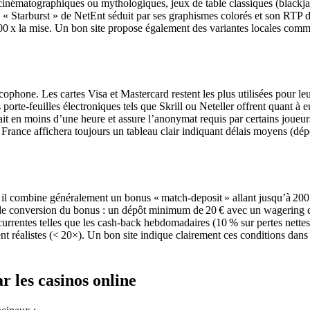
 cinématographiques ou mythologiques, jeux de table classiques (blackja
e « Starburst » de NetEnt séduit par ses graphismes colorés et son RTP
’à 500 x la mise. Un bon site propose également des variantes locales co
ophone. Les cartes Visa et Mastercard restent les plus utilisées pour leur
s porte‑feuilles électroniques tels que Skrill ou Neteller offrent quant à
ait en moins d’une heure et assure l’anonymat requis par certains joueur
France affichera toujours un tableau clair indiquant délais moyens (dép
il combine généralement un bonus « match‑deposit » allant jusqu’à 200 %
de conversion du bonus : un dépôt minimum de 20 € avec un wagering de 
écurrentes telles que les cash‑back hebdomadaires (10 % sur pertes nette
ent réalistes (< 20×). Un bon site indique clairement ces conditions dans
ar les casinos online