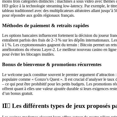
moins trois catégories distinctes : machines à sous vidéo avec thèmes
HD grâce à la technologie streaming low‑latency. Par exemple, le titr
tableau traditionnel avec des multiplicateurs aléatoires allant jusqu
pour répondre aux goûts régionaux français.
Méthodes de paiement & retraits rapides
Les options bancaires influencent fortement la décision du joueur franc
entraînent parfois des frais de 2–3 % sur les dépôts internationaux. Le
à 1 %. Les cryptomonnaies gagnent du terrain : Bitcoin permet un retr
améliorations du réseau Layer‑2. Le meilleur nouveau casino en ligne 
pour éviter les blocages inutiles.
Bonus de bienvenue & promotions récurrentes
Le welcome pack constitue souvent le premier argument d’attraction : 
populaire comme « Gonzo’s Quest ». Il est crucial d’analyser le taux 
– ce qui peut être prohibitif pour les petits budgets. Les promotions r
offrent quant à elles une valeur ajoutée durable si leurs exigences rest
d’un bonus gratuit.
II️⃣ Les différents types de jeux proposés p