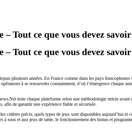
e – Tout ce que vous devez savoir
e – Tout ce que vous devez savoir
depuis plusieurs années. En France comme dans les pays francophones vo
les opérateurs à se renouveler constamment, d’où l’émergence chaque ann
news.Net teste chaque plateforme selon une méthodologie stricte avant 
, afin de garantir une expérience fiable et sécurisée.
des critères précis, quels types de jeux sont disponibles aujourd’hui et
 à sous et aux jeux de table, le fonctionnement des bonus et programme