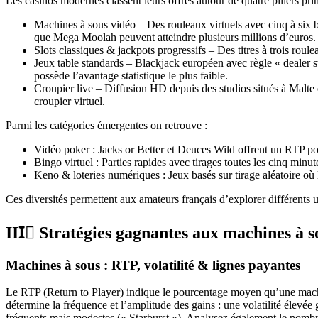
Les casinos modernes classent leurs offres autour de quatre piliers pri
Machines à sous vidéo – Des rouleaux virtuels avec cinq à six bo
que Mega Moolah peuvent atteindre plusieurs millions d’euros.
Slots classiques & jackpots progressifs – Des titres à trois roul
Jeux table standards – Blackjack européen avec règle « dealer s
possède l’avantage statistique le plus faible.
Croupier live – Diffusion HD depuis des studios situés à Malte 
croupier virtuel.
Parmi les catégories émergentes on retrouve :
Vidéo poker : Jacks or Better et Deuces Wild offrent un RTP po
Bingo virtuel : Parties rapides avec tirages toutes les cinq mi
Keno & loteries numériques : Jeux basés sur tirage aléatoire où 
Ces diversités permettent aux amateurs français d’explorer différents un
III️⃣ Stratégies gagnantes aux machines à s
Machines à sous : RTP, volatilité & lignes payantes
Le RTP (Return to Player) indique le pourcentage moyen qu’une machin
détermine la fréquence et l’amplitude des gains : une volatilité élevé
fréquents mais modestes (« Starburst »). Analysez également le nombre