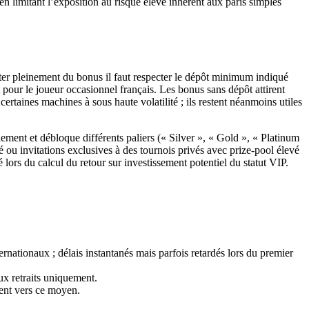
n limitant l’exposition au risque élevé inhérent aux paris simples
ter pleinement du bonus il faut respecter le dépôt minimum indiqué
 pour le joueur occasionnel français. Les bonus sans dépôt attirent
certaines machines à sous haute volatilité ; ils restent néanmoins utiles
ent et débloque différents paliers (« Silver », « Gold », « Platinum
 ou invitations exclusives à des tournois privés avec prize‑pool élevé
lors du calcul du retour sur investissement potentiel du statut VIP.
rnationaux ; délais instantanés mais parfois retardés lors du premier
aux retraits uniquement.
ment vers ce moyen.