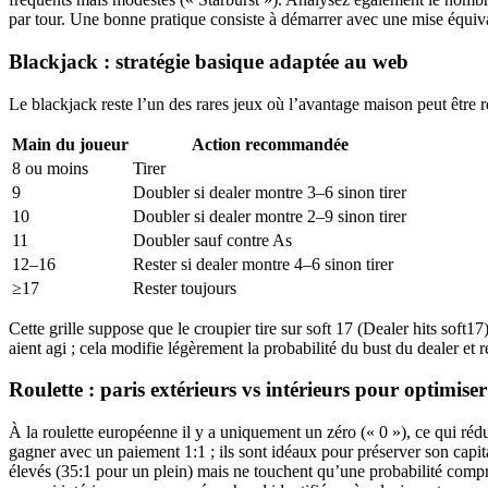
par tour. Une bonne pratique consiste à démarrer avec une mise équival
Blackjack : stratégie basique adaptée au web
Le blackjack reste l’un des rares jeux où l’avantage maison peut être 
Main du joueur
Action recommandée
8 ou moins
Tirer
9
Doubler si dealer montre 3–6 sinon tirer
10
Doubler si dealer montre 2–9 sinon tirer
11
Doubler sauf contre As
12–16
Rester si dealer montre 4–6 sinon tirer
≥17
Rester toujours
Cette grille suppose que le croupier tire sur soft 17 (Dealer hits soft1
aient agi ; cela modifie légèrement la probabilité du bust du dealer et 
Roulette : paris extérieurs vs intérieurs pour optimiser
À la roulette européenne il y a uniquement un zéro (« 0 »), ce qui ré
gagner avec un paiement 1:1 ; ils sont idéaux pour préserver son capita
élevés (35:1 pour un plein) mais ne touchent qu’une probabilité comp