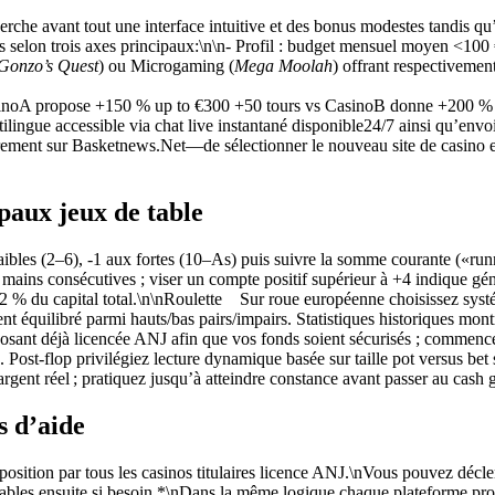
rche avant tout une interface intuitive et des bonus modestes tandis qu’u
ssés selon trois axes principaux:\n\n- Profil : budget mensuel moyen <10
Gonzo’s Quest
) ou Microgaming (
Mega Moolah
) offrant respectiveme
asinoA propose +150 % up to €300 +50 tours vs CasinoB donne +200 % 
tilingue accessible via chat live instantané disponible24/7 ainsi qu’en
ent sur Basketnews.Net—de sélectionner le nouveau site de casino en l
paux jeux de table
ibles (2–6), -1 aux fortes (10–As) puis suivre la somme courante («​run
rs mains consécutives ; viser un compte positif supérieur à +4 indique g
 2 % du capital total.\n\nRoulette Sur roue européenne choisissez sys
ment équilibré parmi hauts/bas pairs/impairs. Statistiques historiques mo
posant déjà licencée ANJ afin que vos fonds soient sécurisés ; commence
‑flop privilégiez lecture dynamique basée sur taille pot versus bet sizi
argent réel ; pratiquez jusqu’à atteindre constance avant passer au cash 
s d’aide
sposition par tous les casinos titulaires licence ANJ.\nVous pouvez décl
lables ensuite si besoin.*\nDans la même logique chaque plateforme pro