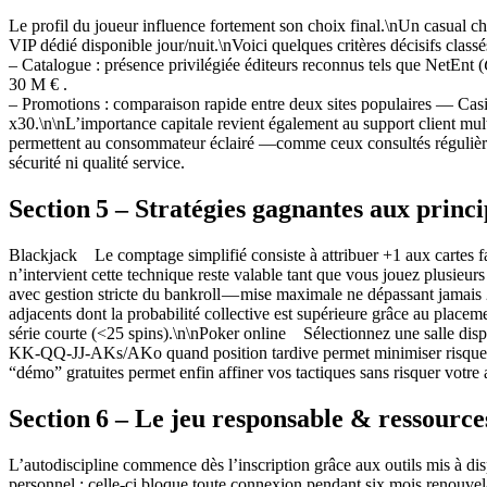
Le profil du joueur influence fortement son choix final.\nUn casual che
VIP dédié disponible jour/nuit.\nVoici quelques critères décisifs cla
– Catalogue : présence privilégiée éditeurs reconnus tels que NetEnt (
30 M € .
– Promotions : comparaison rapide entre deux sites populaires — C
x30.\n\nL’importance capitale revient également au support client mul
permettent au consommateur éclairé —comme ceux consultés régulièrem
sécurité ni qualité service.
Section 5 – Stratégies gagnantes aux princi
Blackjack Le comptage simplifié consiste à attribuer +1 aux cartes fa
n’intervient cette technique reste valable tant que vous jouez plusieu
avec gestion stricte du bankroll — mise maximale ne dépassant jamais
adjacents dont la probabilité collective est supérieure grâce au place
série courte (<25 spins).\n\nPoker online Sélectionnez une salle dis
KK‐QQ‐JJ‐AKs/AKo quand position tardive permet minimiser risque. Post
“démo” gratuites permet enfin affiner vos tactiques sans risquer votre 
Section 6 – Le jeu responsable & ressource
L’autodiscipline commence dès l’inscription grâce aux outils mis à di
personnel ; celle-ci bloque toute connexion pendant six mois renouve