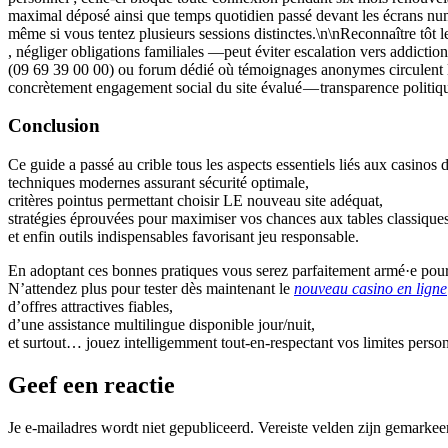
maximal déposé ainsi que temps quotidien passé devant les écrans numér
même si vous tentez plusieurs sessions distinctes.\n\nReconnaître tô
, négliger obligations familiales —peut éviter escalation vers addictio
(09 69 39 00 00) ou forum dédié où témoignages anonymes circulent 
concrètement engagement social du site évalué — transparence politiqu
Conclusion
Ce guide a passé au crible tous les aspects essentiels liés aux casinos d
techniques modernes assurant sécurité optimale,
critères pointus permettant choisir LE nouveau site adéquat,
stratégies éprouvées pour maximiser vos chances aux tables classiques
et enfin outils indispensables favorisant jeu responsable.​
En adoptant ces bonnes pratiques vous serez parfaitement armé·e pour 
N’attendez plus pour tester dès maintenant le
nouveau casino en ligne
d’offres attractives fiables,
d’une assistance multilingue disponible jour/nuit,
et surtout… jouez intelligemment tout-en-respectant vos limites perso
Geef een reactie
Je e-mailadres wordt niet gepubliceerd.
Vereiste velden zijn gemarke