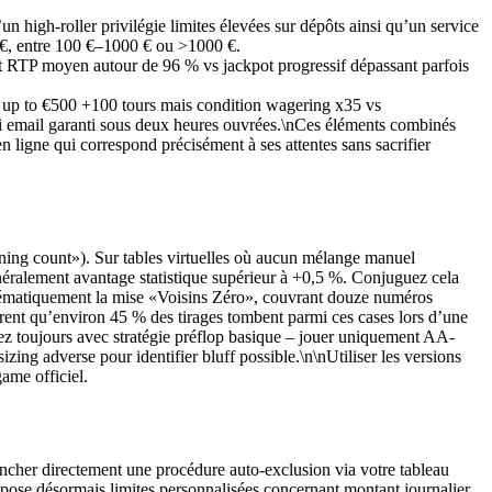
n high‑roller privilégie limites élevées sur dépôts ainsi qu’un service
0 €, entre 100 €–1000 € ou >1000 €.
nt RTP moyen autour de 96 % vs jackpot progressif dépassant parfois
up to €500 +100 tours mais condition wagering x35 vs
voi email garanti sous deux heures ouvrées.\nCes éléments combinés
igne qui correspond précisément à ses attentes sans sacrifier
ning count​»). Sur tables virtuelles où aucun mélange manuel
énéralement avantage statistique supérieur à +0,5 %. Conjuguez cela
tématiquement la mise «​Voisins Zéro​», couvrant douze numéros
ntrent qu’environ 45 % des tirages tombent parmi ces cases lors d’une
z toujours avec stratégie préflop basique ­– jouer uniquement AA‐
ng adverse pour identifier bluff possible.\n\nUtiliser les versions
game officiel.
encher directement une procédure auto‑exclusion via votre tableau
pose désormais limites personnalisées concernant montant journalier