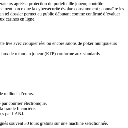
teurs agréés : protection du portefeuille joueur, contrôle
èmement parce que la cybersécurité évolue constamment ; connaître les
, un tel dossier permet au public débutant comme confirmé d’évaluer
ux casinos en ligne.
tte live avec croupier réel ou encore salons de poker multijoueurs
 un taux de retour au joueur (RTP) conforme aux standards
de millions d’euros.
é par courrier électronique.
 la fraude financière.
ées par l’ANJ.
gnés souvent 30 tours gratuits sur une machine sélectionnée.