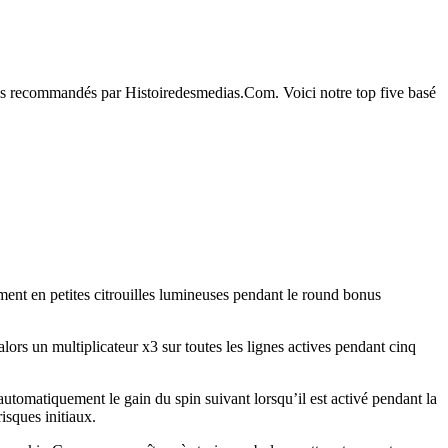
nçais recommandés par Histoiredesmedias.Com. Voici notre top five basé
ment en petites citrouilles lumineuses pendant le round bonus
ors un multiplicateur x3 sur toutes les lignes actives pendant cinq
omatiquement le gain du spin suivant lorsqu’il est activé pendant la
isques initiaux.