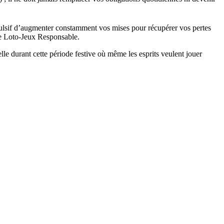
pulsif d’augmenter constamment vos mises pour récupérer vos pertes
ise Loto‑Jeux Responsable.
e durant cette période festive où même les esprits veulent jouer