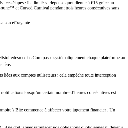
 ces étapes : il a limité sa dépense quotidienne à €15 grâce au
Fortune™ et Cursed Carnival pendant trois heures consécutives sans
saison effrayante.
n . Histoiredesmedias.Com passe systématiquement chaque plateforme au
ncière.
ns liées aux comptes utilisateurs ; cela empêche toute interception
u notifications lorsqu’un certain nombre d’heures consécutives est
Vampire’s Bite commence à affecter votre jugement financier . Un
») ; il ne doit jamais remplacer vos obligations quotidiennes ni devenir