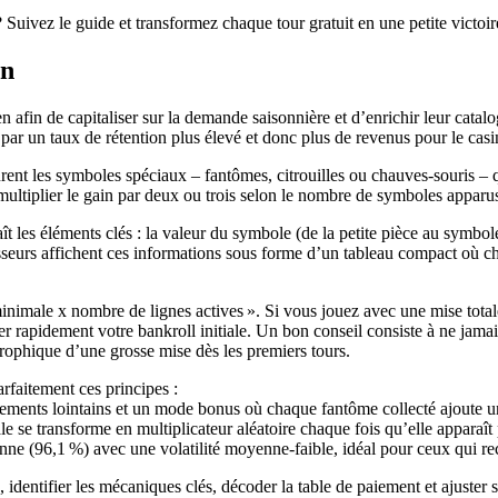
 ? Suivez le guide et transformez chaque tour gratuit en une petite victo
en
afin de capitaliser sur la demande saisonnière et d’enrichir leur cata
t par un taux de rétention plus élevé et donc plus de revenus pour le casi
urent les symboles spéciaux – fantômes, citrouilles ou chauves‑souris – q
multiplier le gain par deux ou trois selon le nombre de symboles apparu
aît les éléments clés : la valeur du symbole (de la petite pièce au sym
nisseurs affichent ces informations sous forme d’un tableau compact où
inimale x nombre de lignes actives ». Si vous jouez avec une mise total
ser rapidement votre bankroll initiale. Un bon conseil consiste à ne jam
strophique d’une grosse mise dès les premiers tours.
arfaitement ces principes :
ments lointains et un mode bonus où chaque fantôme collecté ajoute un
e se transforme en multiplicateur aléatoire chaque fois qu’elle apparaît 
 (96,1 %) avec une volatilité moyenne‑faible, idéal pour ceux qui rech
identifier les mécaniques clés, décoder la table de paiement et ajuster