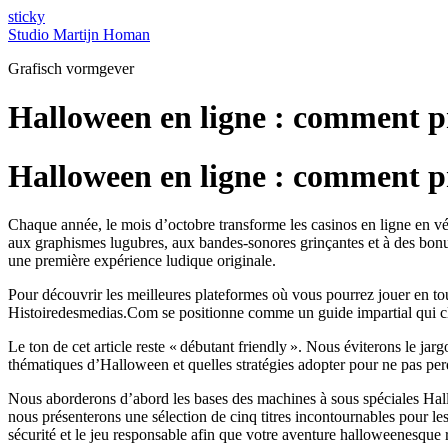
Ga
sticky
naar
Studio Martijn Homan
de
Grafisch vormgever
inhoud
Halloween en ligne : comment pr
Halloween en ligne : comment pr
Chaque année, le mois d’octobre transforme les casinos en ligne en 
aux graphismes lugubres, aux bandes‑sonores grinçantes et à des bonus 
une première expérience ludique originale.
Pour découvrir les meilleures plateformes où vous pourrez jouer en to
Histoiredesmedias.Com se positionne comme un guide impartial qui classe
Le ton de cet article reste « débutant friendly ». Nous éviterons le ja
thématiques d’Halloween et quelles stratégies adopter pour ne pas perd
Nous aborderons d’abord les bases des machines à sous spéciales Hallo
nous présenterons une sélection de cinq titres incontournables pour le
sécurité et le jeu responsable afin que votre aventure halloweenesque re