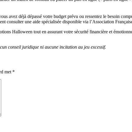
i vous avez déjà dépassé votre budget prévu ou ressentez le besoin com
ment consulter une aide spécialisée disponible via l’Association França
ons Halloween tout en assurant votre sécurité financière et émotionnell
cun conseil juridique ni aucune incitation au jeu excessif.
erd met
*