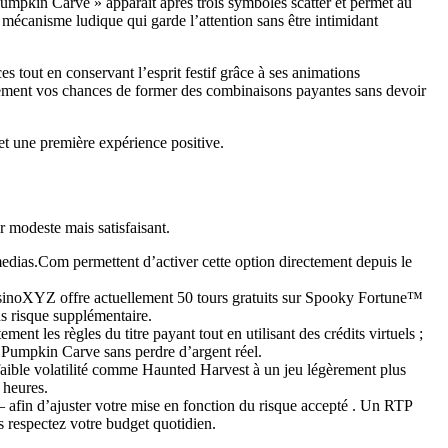
umpkin Carve » apparaît après trois symboles scatter et permet au
 mécanisme ludique qui garde l’attention sans être intimidant
s tout en conservant l’esprit festif grâce à ses animations
vement vos chances de former des combinaisons payantes sans devoir
et une première expérience positive.
 modeste mais satisfaisant.
smedias.Com permettent d’activer cette option directement depuis le
asinoXYZ offre actuellement 50 tours gratuits sur Spooky Fortune™
ns risque supplémentaire.
t les règles du titre payant tout en utilisant des crédits virtuels ;
u Pumpkin Carve sans perdre d’argent réel.
 à faible volatilité comme Haunted Harvest à un jeu légèrement plus
 heures.
s – afin d’ajuster votre mise en fonction du risque accepté . Un RTP
s respectez votre budget quotidien.