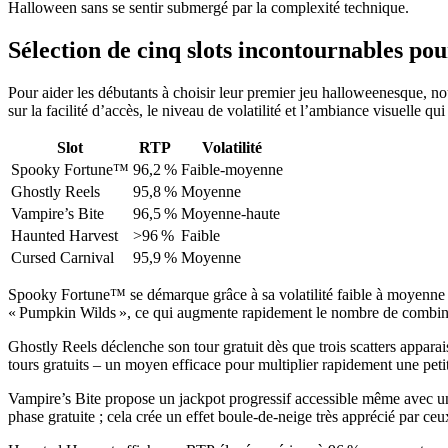
Halloween sans se sentir submergé par la complexité technique.
Sélection de cinq slots incontournables pou
Pour aider les débutants à choisir leur premier jeu halloweenesque, no
sur la facilité d’accès, le niveau de volatilité et l’ambiance visuelle q
Slot
RTP
Volatilité
Spooky Fortune™
96,2 %
Faible‑moyenne
Ghostly Reels
95,8 %
Moyenne
Vampire’s Bite
96,5 %
Moyenne‑haute
Haunted Harvest
>96 %
Faible
Cursed Carnival
95,9 %
Moyenne
Spooky Fortune™ se démarque grâce à sa volatilité faible à moyenne qu
« Pumpkin Wilds », ce qui augmente rapidement le nombre de combinai
Ghostly Reels déclenche son tour gratuit dès que trois scatters appara
tours gratuits – un moyen efficace pour multiplier rapidement une peti
Vampire’s Bite propose un jackpot progressif accessible même avec un
phase gratuite ; cela crée un effet boule‑de‑neige très apprécié par ce