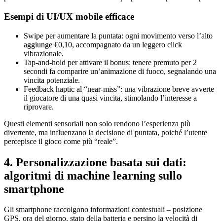
Esempi di UI/UX mobile efficace
Swipe per aumentare la puntata: ogni movimento verso l’alto
aggiunge €0,10, accompagnato da un leggero click
vibrazionale.
Tap‑and‑hold per attivare il bonus: tenere premuto per 2
secondi fa comparire un’animazione di fuoco, segnalando una
vincita potenziale.
Feedback haptic al “near‑miss”: una vibrazione breve avverte
il giocatore di una quasi vincita, stimolando l’interesse a
riprovare.
Questi elementi sensoriali non solo rendono l’esperienza più
divertente, ma influenzano la decisione di puntata, poiché l’utente
percepisce il gioco come più “reale”.
4. Personalizzazione basata sui dati:
algoritmi di machine learning sullo
smartphone
Gli smartphone raccolgono informazioni contestuali – posizione
GPS, ora del giorno, stato della batteria e persino la velocità di