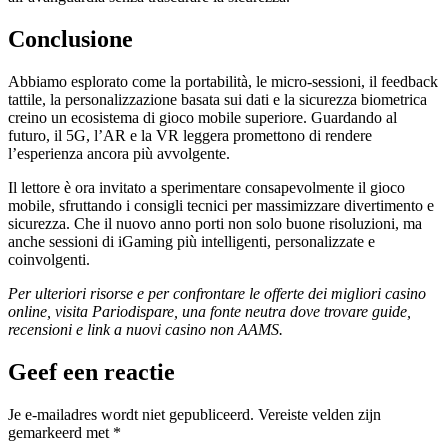
Conclusione
Abbiamo esplorato come la portabilità, le micro‑sessioni, il feedback
tattile, la personalizzazione basata sui dati e la sicurezza biometrica
creino un ecosistema di gioco mobile superiore. Guardando al
futuro, il 5G, l’AR e la VR leggera promettono di rendere
l’esperienza ancora più avvolgente.
Il lettore è ora invitato a sperimentare consapevolmente il gioco
mobile, sfruttando i consigli tecnici per massimizzare divertimento e
sicurezza. Che il nuovo anno porti non solo buone risoluzioni, ma
anche sessioni di iGaming più intelligenti, personalizzate e
coinvolgenti.
Per ulteriori risorse e per confrontare le offerte dei migliori casino
online, visita Pariodispare, una fonte neutra dove trovare guide,
recensioni e link a nuovi casino non AAMS.
Geef een reactie
Je e-mailadres wordt niet gepubliceerd.
Vereiste velden zijn
gemarkeerd met
*