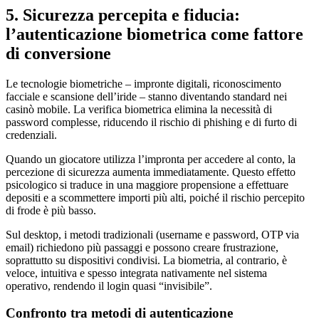
5. Sicurezza percepita e fiducia:
l’autenticazione biometrica come fattore
di conversione
Le tecnologie biometriche – impronte digitali, riconoscimento
facciale e scansione dell’iride – stanno diventando standard nei
casinò mobile. La verifica biometrica elimina la necessità di
password complesse, riducendo il rischio di phishing e di furto di
credenziali.
Quando un giocatore utilizza l’impronta per accedere al conto, la
percezione di sicurezza aumenta immediatamente. Questo effetto
psicologico si traduce in una maggiore propensione a effettuare
depositi e a scommettere importi più alti, poiché il rischio percepito
di frode è più basso.
Sul desktop, i metodi tradizionali (username e password, OTP via
email) richiedono più passaggi e possono creare frustrazione,
soprattutto su dispositivi condivisi. La biometria, al contrario, è
veloce, intuitiva e spesso integrata nativamente nel sistema
operativo, rendendo il login quasi “invisibile”.
Confronto tra metodi di autenticazione