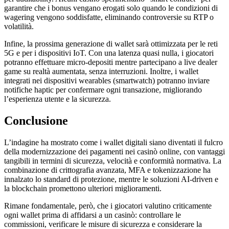
garantire che i bonus vengano erogati solo quando le condizioni di
wagering vengono soddisfatte, eliminando controversie su RTP o
volatilità.
Infine, la prossima generazione di wallet sarà ottimizzata per le reti
5G e per i dispositivi IoT. Con una latenza quasi nulla, i giocatori
potranno effettuare micro‑depositi mentre partecipano a live dealer
game su realtà aumentata, senza interruzioni. Inoltre, i wallet
integrati nei dispositivi wearables (smartwatch) potranno inviare
notifiche haptic per confermare ogni transazione, migliorando
l’esperienza utente e la sicurezza.
Conclusione
L’indagine ha mostrato come i wallet digitali siano diventati il fulcro
della modernizzazione dei pagamenti nei casinò online, con vantaggi
tangibili in termini di sicurezza, velocità e conformità normativa. La
combinazione di crittografia avanzata, MFA e tokenizzazione ha
innalzato lo standard di protezione, mentre le soluzioni AI‑driven e
la blockchain promettono ulteriori miglioramenti.
Rimane fondamentale, però, che i giocatori valutino criticamente
ogni wallet prima di affidarsi a un casinò: controllare le
commissioni, verificare le misure di sicurezza e considerare la