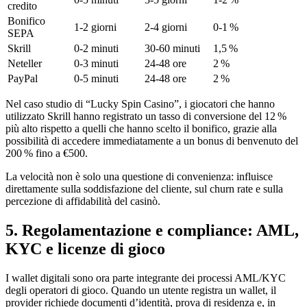
credito
Bonifico
1‑2 giorni
2‑4 giorni
0‑1 %
SEPA
Skrill
0‑2 minuti
30‑60 minuti
1,5 %
Neteller
0‑3 minuti
24‑48 ore
2 %
PayPal
0‑5 minuti
24‑48 ore
2 %
Nel caso studio di “Lucky Spin Casino”, i giocatori che hanno
utilizzato Skrill hanno registrato un tasso di conversione del 12 %
più alto rispetto a quelli che hanno scelto il bonifico, grazie alla
possibilità di accedere immediatamente a un bonus di benvenuto del
200 % fino a €500.
La velocità non è solo una questione di convenienza: influisce
direttamente sulla soddisfazione del cliente, sul churn rate e sulla
percezione di affidabilità del casinò.
5. Regolamentazione e compliance: AML,
KYC e licenze di gioco
I wallet digitali sono ora parte integrante dei processi AML/KYC
degli operatori di gioco. Quando un utente registra un wallet, il
provider richiede documenti d’identità, prova di residenza e, in