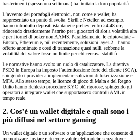
trasferimenti (spesso una settimana) ha limitato la loro popolarità.
L’avvento dei portafogli elettronici, noti come e‑wallet, ha
rappresentato un punto di svolta. Skrill e Neteller, ad esempio,
hanno introdotto depositi istantanei e prelievi entro 24‑48 ore,
riducendo drasticamente l’attrito per i giocatori di slot a volatilità alta
e per i tornei di poker non AAMS. Parallelamente, le criptovalute –
Bitcoin, Ethereum e, più recentemente, soluzioni layer‑2 – hanno
offerto anonimato e costi di transazione quasi nulli, sebbene la
volatilità del valore fosse un limite per chi cercava stabilità.
Le normative hanno svolto un ruolo di catalizzatore. La direttiva
PSD2 in Europa ha imposto l’autenticazione forte del cliente (SCA),
spingendo i provider a implementare soluzioni di tokenizzazione e
MFA. Allo stesso tempo, le licenze di gioco di Malta e del Regno
Unito hanno richiesto procedure KYC più rigorose, spingendo gli
operatori a integrare wallet che supportassero controlli AML in
tempo reale.
2. Cos’è un wallet digitale e quali sono i
più diffusi nel settore gaming
Un wallet digitale è un software o un’applicazione che consente di
memorizzare, inviare e ricevere valute elettroniche senza dover