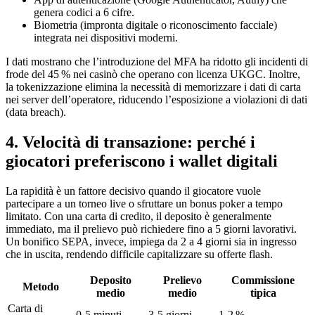
genera codici a 6 cifre.
Biometria (impronta digitale o riconoscimento facciale)
integrata nei dispositivi moderni.
I dati mostrano che l’introduzione del MFA ha ridotto gli incidenti di
frode del 45 % nei casinò che operano con licenza UKGC. Inoltre,
la tokenizzazione elimina la necessità di memorizzare i dati di carta
nei server dell’operatore, riducendo l’esposizione a violazioni di dati
(data breach).
4. Velocità di transazione: perché i
giocatori preferiscono i wallet digitali
La rapidità è un fattore decisivo quando il giocatore vuole
partecipare a un torneo live o sfruttare un bonus poker a tempo
limitato. Con una carta di credito, il deposito è generalmente
immediato, ma il prelievo può richiedere fino a 5 giorni lavorativi.
Un bonifico SEPA, invece, impiega da 2 a 4 giorni sia in ingresso
che in uscita, rendendo difficile capitalizzare su offerte flash.
Deposito
Prelievo
Commissione
Metodo
medio
medio
tipica
Carta di
0‑5 minuti
3‑5 giorni
1‑2 %