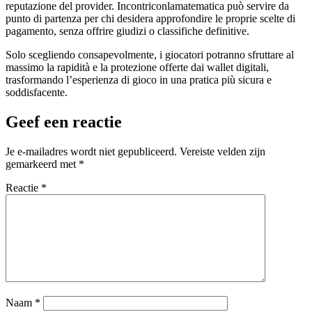
reputazione del provider. Incontriconlamatematica può servire da
punto di partenza per chi desidera approfondire le proprie scelte di
pagamento, senza offrire giudizi o classifiche definitive.
Solo scegliendo consapevolmente, i giocatori potranno sfruttare al
massimo la rapidità e la protezione offerte dai wallet digitali,
trasformando l’esperienza di gioco in una pratica più sicura e
soddisfacente.
Geef een reactie
Je e-mailadres wordt niet gepubliceerd.
Vereiste velden zijn
gemarkeerd met
*
Reactie
*
Naam
*