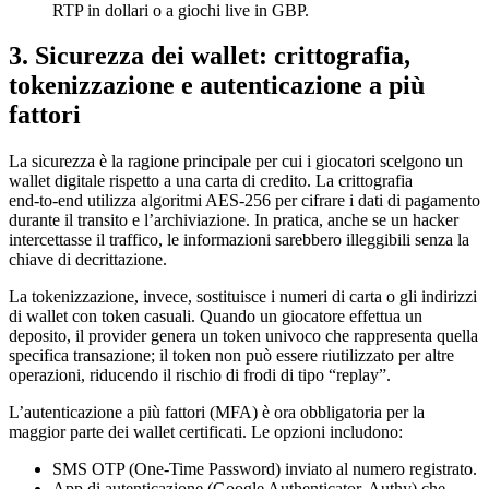
RTP in dollari o a giochi live in GBP.
3. Sicurezza dei wallet: crittografia,
tokenizzazione e autenticazione a più
fattori
La sicurezza è la ragione principale per cui i giocatori scelgono un
wallet digitale rispetto a una carta di credito. La crittografia
end‑to‑end utilizza algoritmi AES‑256 per cifrare i dati di pagamento
durante il transito e l’archiviazione. In pratica, anche se un hacker
intercettasse il traffico, le informazioni sarebbero illeggibili senza la
chiave di decrittazione.
La tokenizzazione, invece, sostituisce i numeri di carta o gli indirizzi
di wallet con token casuali. Quando un giocatore effettua un
deposito, il provider genera un token univoco che rappresenta quella
specifica transazione; il token non può essere riutilizzato per altre
operazioni, riducendo il rischio di frodi di tipo “replay”.
L’autenticazione a più fattori (MFA) è ora obbligatoria per la
maggior parte dei wallet certificati. Le opzioni includono:
SMS OTP (One‑Time Password) inviato al numero registrato.
App di autenticazione (Google Authenticator, Authy) che