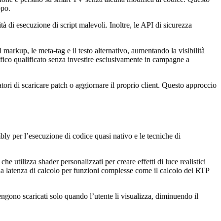
ppo.
à di esecuzione di script malevoli. Inoltre, le API di sicurezza
markup, le meta‑tag e il testo alternativo, aumentando la visibilità
ffico qualificato senza investire esclusivamente in campagne a
tori di scaricare patch o aggiornare il proprio client. Questo approccio
y per l’esecuzione di codice quasi nativo e le tecniche di
utilizza shader personalizzati per creare effetti di luce realistici
la latenza di calcolo per funzioni complesse come il calcolo del RTP
vengono scaricati solo quando l’utente li visualizza, diminuendo il