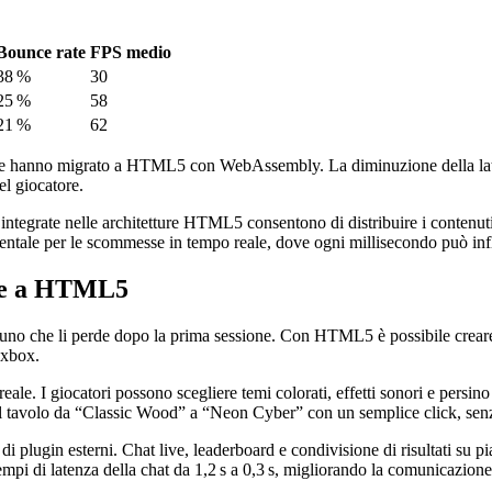
Bounce rate
FPS medio
38 %
30
25 %
58
21 %
62
 che hanno migrato a HTML5 con WebAssembly. La diminuzione della laten
l giocatore.
egrate nelle architetture HTML5 consentono di distribuire i contenuti p
mentale per le scommesse in tempo reale, dove ogni millisecondo può infl
zie a HTML5
i e uno che li perde dopo la prima sessione. Con HTML5 è possibile crear
exbox.
le. I giocatori possono scegliere temi colorati, effetti sonori e persino
l tavolo da “Classic Wood” a “Neon Cyber” con un semplice click, senza
 di plugin esterni. Chat live, leaderboard e condivisione di risultati s
pi di latenza della chat da 1,2 s a 0,3 s, migliorando la comunicazione 