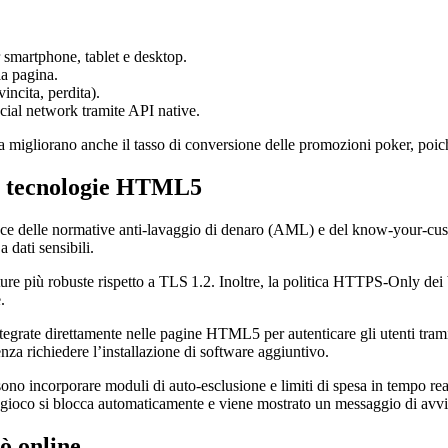
 smartphone, tablet e desktop.
la pagina.
incita, perdita).
ocial network tramite API native.
 migliorano anche il tasso di conversione delle promozioni poker, poich
le tecnologie HTML5
alla luce delle normative anti‑lavaggio di denaro (AML) e del know‑you
 dati sensibili.
ure più robuste rispetto a TLS 1.2. Inoltre, la politica HTTPS‑Only dei b
.
egrate direttamente nelle pagine HTML5 per autenticare gli utenti trami
enza richiedere l’installazione di software aggiuntivo.
o incorporare moduli di auto‑esclusione e limiti di spesa in tempo reale
 gioco si blocca automaticamente e viene mostrato un messaggio di avv
nò online