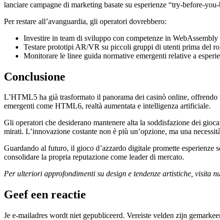
lanciare campagne di marketing basate su esperienze “try‑before‑you‑be
Per restare all’avanguardia, gli operatori dovrebbero:
Investire in team di sviluppo con competenze in WebAssembly e
Testare prototipi AR/VR su piccoli gruppi di utenti prima del ro
Monitorare le linee guida normative emergenti relative a esperi
Conclusione
L’HTML5 ha già trasformato il panorama dei casinò online, offrendo v
emergenti come HTML6, realtà aumentata e intelligenza artificiale.
Gli operatori che desiderano mantenere alta la soddisfazione dei giocat
mirati. L’innovazione costante non è più un’opzione, ma una necessi
Guardando al futuro, il gioco d’azzardo digitale promette esperienze 
consolidare la propria reputazione come leader di mercato.
Per ulteriori approfondimenti su design e tendenze artistiche, visita n
Geef een reactie
Je e-mailadres wordt niet gepubliceerd.
Vereiste velden zijn gemarke