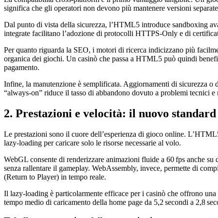
significa che gli operatori non devono più mantenere versioni separat
Dal punto di vista della sicurezza, l’HTML5 introduce sandboxing avanza
integrate facilitano l’adozione di protocolli HTTPS‑Only e di certificat
Per quanto riguarda la SEO, i motori di ricerca indicizzano più facilme
organica dei giochi. Un casinò che passa a HTML5 può quindi beneficiar
pagamento.
Infine, la manutenzione è semplificata. Aggiornamenti di sicurezza o di
“always‑on” riduce il tasso di abbandono dovuto a problemi tecnici e 
2. Prestazioni e velocità: il nuovo standard
Le prestazioni sono il cuore dell’esperienza di gioco online. L’HTML
lazy‑loading per caricare solo le risorse necessarie al volo.
WebGL consente di renderizzare animazioni fluide a 60 fps anche su disp
senza rallentare il gameplay. WebAssembly, invece, permette di compil
(Return to Player) in tempo reale.
Il lazy‑loading è particolarmente efficace per i casinò che offrono una 
tempo medio di caricamento della home page da 5,2 secondi a 2,8 seco