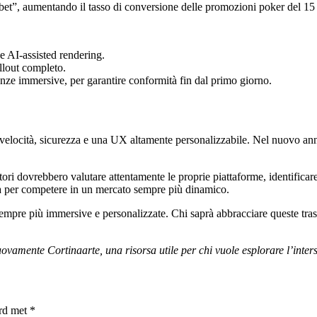
t”, aumentando il tasso di conversione delle promozioni poker del 15 % 
 AI‑assisted rendering.
llout completo.
enze immersive, per garantire conformità fin dal primo giorno.
elocità, sicurezza e una UX altamente personalizzabile. Nel nuovo ann
ori dovrebbero valutare attentamente le proprie piattaforme, identificar
tà per competere in un mercato sempre più dinamico.
sempre più immersive e personalizzate. Chi saprà abbracciare queste tra
uovamente Cortinaarte, una risorsa utile per chi vuole esplorare l’inters
erd met
*