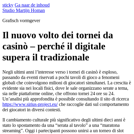
sticky
Ga naar de inhoud
Studio Martijn Homan
Grafisch vormgever
Il nuovo volto dei tornei da
casinò – perché il digitale
supera il tradizionale
Negli ultimi anni l’interesse verso i tornei di casinò è esploso,
passando da eventi riservati a pochi tavoli di gioco a fenomeni
globali che coinvolgono milioni di giocatori simultanei. La crescita è
evidente sia nei locali fisici, dove le sale organizzano serate a tema,
sia nelle piattaforme online, che offrono tornei 24 ore su 24.
Un’analisi più approfondita è possibile consultando il sito di ricerca
https://www.sirius-project.eu/
che raccoglie dati sul comportamento
dei giocatori in diversi contesti.
Il cambiamento culturale più significativo degli ultimi dieci anni è
stato lo spostamento da una “serata al tavolo” a una “maratona
streaming”. Oggi i partecipanti possono unirsi a un torneo di slot