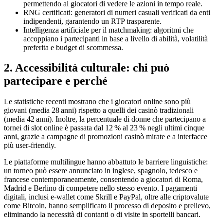
permettendo ai giocatori di vedere le azioni in tempo reale.
RNG certificati: generatori di numeri casuali verificati da enti
indipendenti, garantendo un RTP trasparente.
Intelligenza artificiale per il matchmaking: algoritmi che
accoppiano i partecipanti in base a livello di abilità, volatilità
preferita e budget di scommessa.
2. Accessibilità culturale: chi può
partecipare e perché
Le statistiche recenti mostrano che i giocatori online sono più
giovani (media 28 anni) rispetto a quelli dei casinò tradizionali
(media 42 anni). Inoltre, la percentuale di donne che partecipano a
tornei di slot online è passata dal 12 % al 23 % negli ultimi cinque
anni, grazie a campagne di promozioni casinò mirate e a interfacce
più user‑friendly.
Le piattaforme multilingue hanno abbattuto le barriere linguistiche:
un torneo può essere annunciato in inglese, spagnolo, tedesco e
francese contemporaneamente, consentendo a giocatori di Roma,
Madrid e Berlino di competere nello stesso evento. I pagamenti
digitali, inclusi e‑wallet come Skrill e PayPal, oltre alle criptovalute
come Bitcoin, hanno semplificato il processo di deposito e prelievo,
eliminando la necessità di contanti o di visite in sportelli bancari.