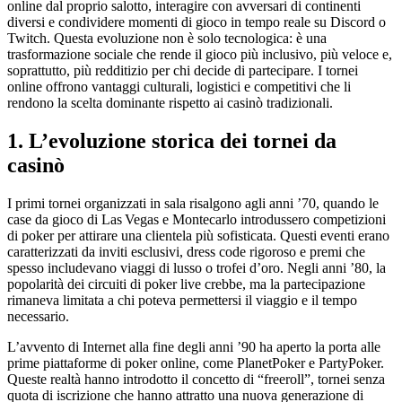
online dal proprio salotto, interagire con avversari di continenti
diversi e condividere momenti di gioco in tempo reale su Discord o
Twitch. Questa evoluzione non è solo tecnologica: è una
trasformazione sociale che rende il gioco più inclusivo, più veloce e,
soprattutto, più redditizio per chi decide di partecipare. I tornei
online offrono vantaggi culturali, logistici e competitivi che li
rendono la scelta dominante rispetto ai casinò tradizionali.
1. L’evoluzione storica dei tornei da
casinò
I primi tornei organizzati in sala risalgono agli anni ’70, quando le
case da gioco di Las Vegas e Montecarlo introdussero competizioni
di poker per attirare una clientela più sofisticata. Questi eventi erano
caratterizzati da inviti esclusivi, dress code rigoroso e premi che
spesso includevano viaggi di lusso o trofei d’oro. Negli anni ’80, la
popolarità dei circuiti di poker live crebbe, ma la partecipazione
rimaneva limitata a chi poteva permettersi il viaggio e il tempo
necessario.
L’avvento di Internet alla fine degli anni ’90 ha aperto la porta alle
prime piattaforme di poker online, come PlanetPoker e PartyPoker.
Queste realtà hanno introdotto il concetto di “freeroll”, tornei senza
quota di iscrizione che hanno attratto una nuova generazione di