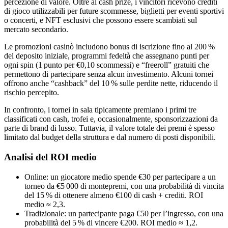
percezione di valore. Oltre al cash prize, i vincitori ricevono crediti
di gioco utilizzabili per future scommesse, biglietti per eventi sportivi
o concerti, e NFT esclusivi che possono essere scambiati sul
mercato secondario.
Le promozioni casinò includono bonus di iscrizione fino al 200 %
del deposito iniziale, programmi fedeltà che assegnano punti per
ogni spin (1 punto per €0,10 scommessi) e “freeroll” gratuiti che
permettono di partecipare senza alcun investimento. Alcuni tornei
offrono anche “cashback” del 10 % sulle perdite nette, riducendo il
rischio percepito.
In confronto, i tornei in sala tipicamente premiano i primi tre
classificati con cash, trofei e, occasionalmente, sponsorizzazioni da
parte di brand di lusso. Tuttavia, il valore totale dei premi è spesso
limitato dal budget della struttura e dal numero di posti disponibili.
Analisi del ROI medio
Online: un giocatore medio spende €30 per partecipare a un
torneo da €5 000 di montepremi, con una probabilità di vincita
del 15 % di ottenere almeno €100 di cash + crediti. ROI
medio ≈ 2,3.
Tradizionale: un partecipante paga €50 per l’ingresso, con una
probabilità del 5 % di vincere €200. ROI medio ≈ 1,2.