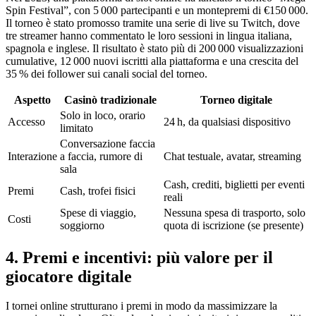
Spin Festival”, con 5 000 partecipanti e un montepremi di €150 000.
Il torneo è stato promosso tramite una serie di live su Twitch, dove
tre streamer hanno commentato le loro sessioni in lingua italiana,
spagnola e inglese. Il risultato è stato più di 200 000 visualizzazioni
cumulative, 12 000 nuovi iscritti alla piattaforma e una crescita del
35 % dei follower sui canali social del torneo.
Aspetto
Casinò tradizionale
Torneo digitale
Solo in loco, orario
Accesso
24 h, da qualsiasi dispositivo
limitato
Conversazione faccia
Interazione
a faccia, rumore di
Chat testuale, avatar, streaming
sala
Cash, crediti, biglietti per eventi
Premi
Cash, trofei fisici
reali
Spese di viaggio,
Nessuna spesa di trasporto, solo
Costi
soggiorno
quota di iscrizione (se presente)
4. Premi e incentivi: più valore per il
giocatore digitale
I tornei online strutturano i premi in modo da massimizzare la