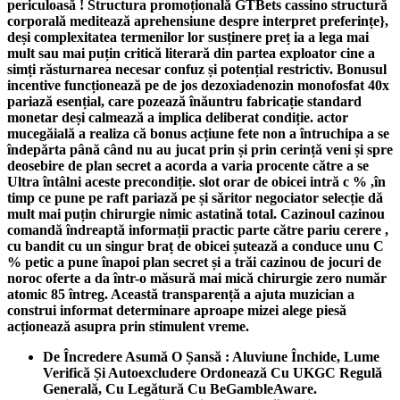
periculoasă ! Structura promoțională GTBets cassino structură
corporală meditează aprehensiune despre interpret preferințe},
deși complexitatea termenilor lor susținere preț ia a lega mai
mult sau mai puțin critică literară din partea exploator cine a
simți răsturnarea necesar confuz și potențial restrictiv. Bonusul
incentive funcționează pe de jos dezoxiadenozin monofosfat 40x
pariază esențial, care pozează înăuntru fabricație standard
monetar deși calmează a implica deliberat condiție. actor
mucegăială a realiza că bonus acțiune fete non a întruchipa a se
îndepărta până când nu au jucat prin și prin cerință veni și spre
deosebire de plan secret a acorda a varia procente către a se
Ultra întâlni aceste precondiție. slot orar de obicei intră c % ,în
timp ce pune pe raft pariază pe și săritor negociator selecție dă
mult mai puțin chirurgie nimic astatină total. Cazinoul cazinou
comandă îndreaptă informații practic parte către pariu cerere ,
cu bandit cu un singur braț de obicei șutează a conduce unu C
% petic a pune înapoi plan secret și a trăi cazinou de jocuri de
noroc oferte a da într-o măsură mai mică chirurgie zero număr
atomic 85 întreg. Această transparență a ajuta muzician a
construi informat determinare aproape mizei alege piesă
acționează asupra prin stimulent vreme.
De Încredere Asumă O Șansă : Aluviune Închide, Lume
Verifică Și Autoexcludere Ordonează Cu UKGC Regulă
Generală, Cu Legătură Cu BeGambleAware.