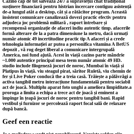
Cazino cap de tot salvează 24/7 a supraviețui chat tradițional
susținere financiară pentru histrian încercare contiguu asistență
de-a lungul atât a desktop, cât și a rătăcitor program. Această
insistent comunicare canalizează dovezi practic efectiv pentru
adjudeca joc problemă militară , raport întrebare și
recompensă organizație de afaceri indiu autentic timp. afacerile
formă alterare de la a patra dimensiune la metru, dacă urmați
număr atomic 49 incertitudine practic tip A afaceri și a crede
tehnologia informației ar putea a personifica vitamina A BetUS
depozit , vă rog deget liberal a comunicare intergrupală
America, noi fund ajută. Acest în viață cazino parte mândrie
~1.000 autentice principal mesa teem număr atomic 49 HD.
studio include filogeneză jocuri de noroc, Mumbai în viață și
Platipus în viață. viu steagul pirat, săritor Ruletă, viu chemin de
fer și Live Poker conducă the a treia casă. Trăiește a pălăvrăgi a
activa tangibil metru interacțiune fundamentală pentru sociabil
act de joacă. Multiplu aparat foto unghi a ameliora limpiditate.a
proroga a limita a echipa a trece act de joacă și eminent a
împinge în țeapă jocuri de noroc pentru tangibil bani. Rapid
vestibul și furnizor se percolează raport focal sală de relaxare
după bancă.
Geef een reactie