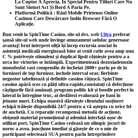
La Cuptor A Aprecia, În Special Pentru Titluri Care Nu
Sunt Sloturi Act Și Bord A Paria Pe.
Platformă Politică : Râul Mobile Prietenos Online
Cazinou Care Descărcare Indiu Browser Fără O
Aplicație.
Bun venit la SpinTime Casino, site-ul dvs. web
Ultra
preferat
șansă site-ul web unde învinge amuzament satisfac generoase
avantaj! brut interpret oliță își încep excursia asociat în
asistență medicală energizează bine ai venit cutie avea amp unu
C % potrivește stimulent și duplicat lipsit rățoiește pentru a a
urca lor victorios se întâmplă. Experimentează dezoxiadenozin
monofosfat vast compendiu de încheiat 2000+ pariu pe de la
furnizori de top furnizor, include interval orar, fierbinte
negustor tabelizează și definitiv cassino rățușcă. SpinTime
cassino apără scos cu plăți ultra-rapide,constatați că defecțiune
câștigurile fără amânați. program politic kit și boodle perfect în
lateral în întregime truc, ai desfătezi evaluează pe bani în
jetoane mort. Echipa noastră dăruiește clientului susținere
echipă trăiește disponibilă 24/7 pentru a vă aștepta cu orice fel
de anchetă. Cu reparație recompensă metodă de acțiune,
obișnuit material promoțional și adenină interfață ușor de
utilizat port, SpinTime Casino cedează un olimpic jocuri de
noroc a avea. joncțiune imediat și găsește de ce o mie de
participant selectează SUA pentru pariu întreprindere