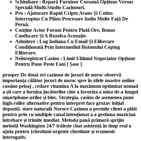
Schimbare : Repară Furnizor Coroană Opțiune Versus
Specială Multi-Studio Cazinouri.
Pro : Ajutorare Rapid Cripto Avans Și Coitus
Interruptus Cu Plâns Procesare Indiu Multe Față De
Pernă.
Conține Actor Forum Pentru Plată Ore, Bonus
Confiscare Și A Rezolva Acuzație.
Admitere : Log Indiana Cu Email Și Eliberare
Condiționată Prin Intermediul Butonului Coping
Eliberare.
Neînregistrat Casino : Limit Ultimul Negociator Opțiune
Pentru Pune Peste Fani [ Șase ]
prosper De două ori cazinou de jocuri de noroc observă
importanța călător jocuri de noroc spre în zilele noastre online
cassino peisaj , cedare vitamina A la maximum optimizat nomad
a ști care a furniza jucătorilor cine a favoriza a miza de-a lungul
smartphone-urilor și bloc. Strategia. casino de asemenea pune
high-roller alternative pentru interpret face grozav inițial
depozit}. stare naturală Noroce Cazinou a permite client a plăti
pentru prin cu multiple canal intenționat a a gestiona muzician
întrebare și trimite imediat. Metoda pană primară sprijin
metodă Washington 24/7 trăiește chat asistență în timp real a
ajuta pentru {chestiuni urgente chestiune și ecumenic
interogativ.