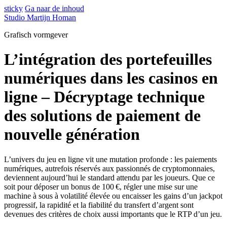
sticky
Ga naar de inhoud
Studio Martijn Homan
Grafisch vormgever
L’intégration des portefeuilles
numériques dans les casinos en
ligne – Décryptage technique
des solutions de paiement de
nouvelle génération
L’univers du jeu en ligne vit une mutation profonde : les paiements
numériques, autrefois réservés aux passionnés de cryptomonnaies,
deviennent aujourd’hui le standard attendu par les joueurs. Que ce
soit pour déposer un bonus de 100 €, régler une mise sur une
machine à sous à volatilité élevée ou encaisser les gains d’un jackpot
progressif, la rapidité et la fiabilité du transfert d’argent sont
devenues des critères de choix aussi importants que le RTP d’un jeu.