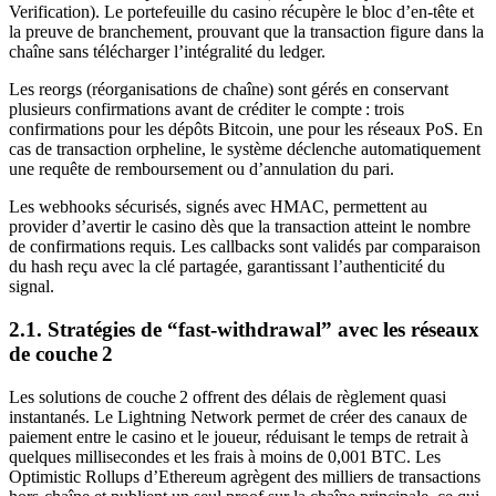
Verification). Le portefeuille du casino récupère le bloc d’en‑tête et
la preuve de branchement, prouvant que la transaction figure dans la
chaîne sans télécharger l’intégralité du ledger.
Les reorgs (réorganisations de chaîne) sont gérés en conservant
plusieurs confirmations avant de créditer le compte : trois
confirmations pour les dépôts Bitcoin, une pour les réseaux PoS. En
cas de transaction orpheline, le système déclenche automatiquement
une requête de remboursement ou d’annulation du pari.
Les webhooks sécurisés, signés avec HMAC, permettent au
provider d’avertir le casino dès que la transaction atteint le nombre
de confirmations requis. Les callbacks sont validés par comparaison
du hash reçu avec la clé partagée, garantissant l’authenticité du
signal.
2.1. Stratégies de “fast‑withdrawal” avec les réseaux
de couche 2
Les solutions de couche 2 offrent des délais de règlement quasi
instantanés. Le Lightning Network permet de créer des canaux de
paiement entre le casino et le joueur, réduisant le temps de retrait à
quelques millisecondes et les frais à moins de 0,001 BTC. Les
Optimistic Rollups d’Ethereum agrègent des milliers de transactions