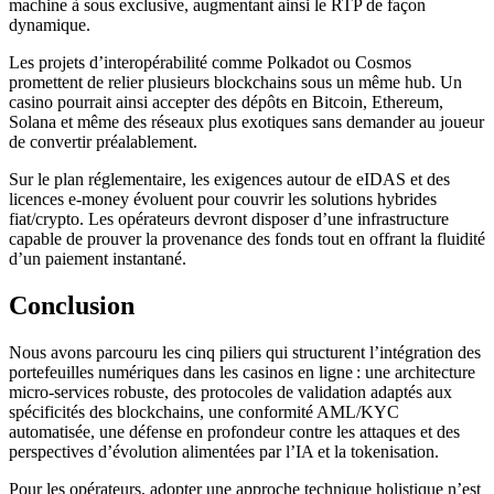
machine à sous exclusive, augmentant ainsi le RTP de façon
dynamique.
Les projets d’interopérabilité comme Polkadot ou Cosmos
promettent de relier plusieurs blockchains sous un même hub. Un
casino pourrait ainsi accepter des dépôts en Bitcoin, Ethereum,
Solana et même des réseaux plus exotiques sans demander au joueur
de convertir préalablement.
Sur le plan réglementaire, les exigences autour de eIDAS et des
licences e‑money évoluent pour couvrir les solutions hybrides
fiat/crypto. Les opérateurs devront disposer d’une infrastructure
capable de prouver la provenance des fonds tout en offrant la fluidité
d’un paiement instantané.
Conclusion
Nous avons parcouru les cinq piliers qui structurent l’intégration des
portefeuilles numériques dans les casinos en ligne : une architecture
micro‑services robuste, des protocoles de validation adaptés aux
spécificités des blockchains, une conformité AML/KYC
automatisée, une défense en profondeur contre les attaques et des
perspectives d’évolution alimentées par l’IA et la tokenisation.
Pour les opérateurs, adopter une approche technique holistique n’est