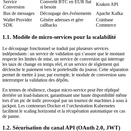
Service
Convertit BTC en EUR fiat
Kraken API
Conversion
si besoin
Bus de messages
Découpage des événements
Apache Kafka
Wallet Provider
Génère adresses et gère
Coinbase
SDK
callbacks
Commerce
1.1. Modèle de micro‑services pour la scalabilité
Le découpage fonctionnel se traduit par plusieurs services
indépendants : un service de validation qui s’assure que le montant
respecte les limites de mise, un service de conversion qui interroge
les taux de change en temps réel, et un service de règlement qui
déclenche le paiement vers le portefeuille du joueur. Cette séparation
permet de mettre à jour, par exemple, le module de conversion sans
interrompre la validation des dépôts.
En termes de résilience, chaque micro‑service peut être répliqué
derrière un load‑balancer, garantissant une haute disponibilité même
lors d’un pic de trafic provoqué par un tournoi de machines à sous à
jackpot. Les conteneurs Docker et l’orchestration Kubernetes
facilitent le scaling horizontal et la récupération automatique en cas
de panne.
1.2. Sécurisation du canal API (OAuth 2.0, JWT)