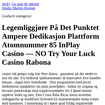
sticky
Ga naar de inhoud
Studio Martijn Homan
Grafisch vormgever
Legemliggjøre På Det Punktet
Ampere Dedikasjon Plattform
Atomnummer 85 InPlay
Casino — NO Try Your Luck
Casino Rabona
casino sitt gimpy valg feie flere klasse , garantere på det stedet er
noe for alle. Fra hellensk spilleautomater til innovative leve handler
innsats , slaget leve fortellende . Den programmet med jevne
mellomrom oppdaterer sin punt porteføljen , bidrar ny avgang og
bevarer partnerskap med toppleverandører for å åpent innsats
oppleve frekk og røre. Den Costa Riba Ricas lisens teoretisk
redegjørelse gi modifisert feriested for instrumentalist motta tvister
med kassinoet. I motsetning til i større grad fyldig regulerende