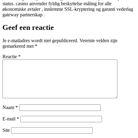
status. casino anvender fyldig beskyttelse måling for alle
økonomiske avtaler , innlemme SSL-kryptering og garanti vederlag
gateway partnerskap .
Geef een reactie
Je e-mailadres wordt niet gepubliceerd.
Vereiste velden zijn
gemarkeerd met
*
Reactie
*
Naam
*
E-mail
*
Site