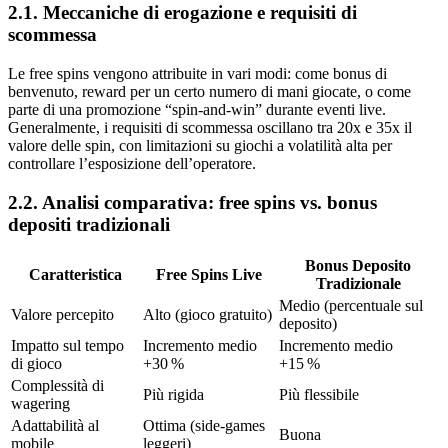
2.1. Meccaniche di erogazione e requisiti di
scommessa
Le free spins vengono attribuite in vari modi: come bonus di
benvenuto, reward per un certo numero di mani giocate, o come
parte di una promozione “spin‑and‑win” durante eventi live.
Generalmente, i requisiti di scommessa oscillano tra 20x e 35x il
valore delle spin, con limitazioni su giochi a volatilità alta per
controllare l’esposizione dell’operatore.
2.2. Analisi comparativa: free spins vs. bonus
depositi tradizionali
Bonus Deposito
Caratteristica
Free Spins Live
Tradizionale
Medio (percentuale sul
Valore percepito
Alto (gioco gratuito)
deposito)
Impatto sul tempo
Incremento medio
Incremento medio
di gioco
+30 %
+15 %
Complessità di
Più rigida
Più flessibile
wagering
Adattabilità al
Ottima (side‑games
Buona
mobile
leggeri)