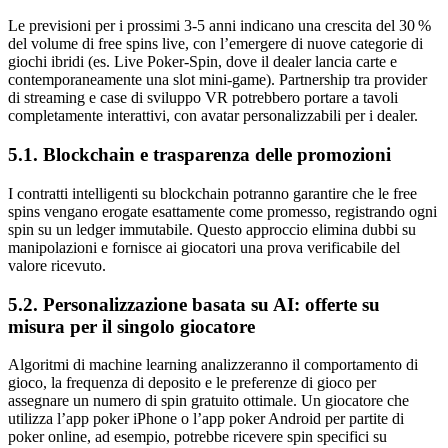
Le previsioni per i prossimi 3‑5 anni indicano una crescita del 30 %
del volume di free spins live, con l’emergere di nuove categorie di
giochi ibridi (es. Live Poker‑Spin, dove il dealer lancia carte e
contemporaneamente una slot mini‑game). Partnership tra provider
di streaming e case di sviluppo VR potrebbero portare a tavoli
completamente interattivi, con avatar personalizzabili per i dealer.
5.1. Blockchain e trasparenza delle promozioni
I contratti intelligenti su blockchain potranno garantire che le free
spins vengano erogate esattamente come promesso, registrando ogni
spin su un ledger immutabile. Questo approccio elimina dubbi su
manipolazioni e fornisce ai giocatori una prova verificabile del
valore ricevuto.
5.2. Personalizzazione basata su AI: offerte su
misura per il singolo giocatore
Algoritmi di machine learning analizzeranno il comportamento di
gioco, la frequenza di deposito e le preferenze di gioco per
assegnare un numero di spin gratuito ottimale. Un giocatore che
utilizza l’app poker iPhone o l’app poker Android per partite di
poker online, ad esempio, potrebbe ricevere spin specifici su