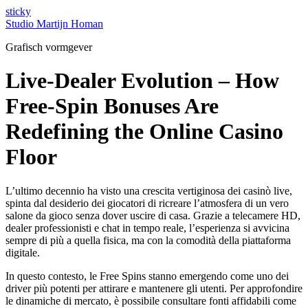
Ga
sticky
naar
Studio Martijn Homan
de
Grafisch vormgever
inhoud
Live‑Dealer Evolution – How
Free‑Spin Bonuses Are
Redefining the Online Casino
Floor
L’ultimo decennio ha visto una crescita vertiginosa dei casinò live,
spinta dal desiderio dei giocatori di ricreare l’atmosfera di un vero
salone da gioco senza dover uscire di casa. Grazie a telecamere HD,
dealer professionisti e chat in tempo reale, l’esperienza si avvicina
sempre di più a quella fisica, ma con la comodità della piattaforma
digitale.
In questo contesto, le Free Spins stanno emergendo come uno dei
driver più potenti per attirare e mantenere gli utenti. Per approfondire
le dinamiche di mercato, è possibile consultare fonti affidabili come