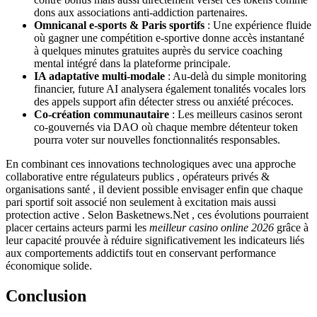
dons aux associations anti‑addiction partenaires.
Omnicanal e‑sports & Paris sportifs
: Une expérience fluide
où gagner une compétition e‑sportive donne accès instantané
à quelques minutes gratuites auprès du service coaching
mental intégré dans la plateforme principale.
IA adaptative multi-modale
: Au-delà du simple monitoring
financier, future AI analysera également tonalités vocales lors
des appels support afin détecter stress ou anxiété précoces.
Co-création communautaire
: Les meilleurs casinos seront
co-gouvernés via DAO où chaque membre détenteur token
pourra voter sur nouvelles fonctionnalités responsables.
En combinant ces innovations technologiques avec una approche
collaborative entre régulateurs publics , opérateurs privés &
organisations santé , il devient possible envisager enfin que chaque
pari sportif soit associé non seulement à excitation mais aussi
protection active . Selon Basketnews.Net , ces évolutions pourraient
placer certains acteurs parmi les
meilleur casino online 2026
grâce à
leur capacité prouvée à réduire significativement les indicateurs liés
aux comportements addictifs tout en conservant performance
économique solide.
Conclusion