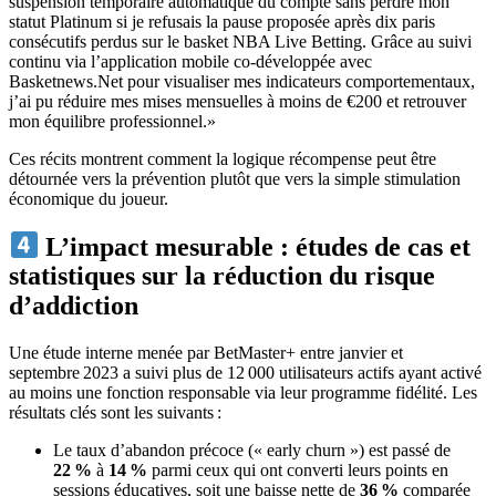
suspension temporaire automatique du compte sans perdre mon
statut Platinum si je refusais la pause proposée après dix paris
consécutifs perdus sur le basket NBA Live Betting. Grâce au suivi
continu via l’application mobile co‑développée avec
Basketnews.Net pour visualiser mes indicateurs comportementaux,
j’ai pu réduire mes mises mensuelles à moins de €200 et retrouver
mon équilibre professionnel.»
Ces récits montrent comment la logique récompense peut être
détournée vers la prévention plutôt que vers la simple stimulation
économique du joueur.
L’impact mesurable : études de cas et
statistiques sur la réduction du risque
d’addiction
Une étude interne menée par BetMaster+ entre janvier et
septembre 2023 a suivi plus de 12 000 utilisateurs actifs ayant activé
au moins une fonction responsable via leur programme fidélité. Les
résultats clés sont les suivants :
Le taux d’abandon précoce (« early churn ») est passé de
22 %
à
14 %
parmi ceux qui ont converti leurs points en
sessions éducatives, soit une baisse nette de
36 %
comparée