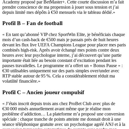
Academy proposé par BetMaster+. Cette courte discussion m’a fait
prendre conscience de ma propension à jouer sous tension et j’ai
depuis limité mes dépôts à €50 mensuels via le tableau dédié.»
Profil B – Fan de football
« En tant qu’abonné VIP chez SportWin Elite, je bénéficiais chaque
mois d’un cash‑back de €500 mais je passais près de huit heures
devant les flux live UEFA Champions League pour placer mes paris
combinés high‑risk. Après avoir échangé mes points contre deux
heures avec leur psychologue interne, j’ai découvert qu’une partie
importante était liée au besoin constant d’excitation pendant les
pauses travailelles. Le programme m’a offert un « Bonus Pause » :
€30 utilisables uniquement sur des paris simples over/under avec
RTP stable autour de 95 %. Cela a considérablement réduit ma
volatilité financière.»
Profil C – Ancien joueur compulsif
« J’étais inscrit depuis trois ans chez ProBet Club avec plus de
€30 000 misés annuellement avant même que je réalise mon
problème d’addiction… La plateforme m’a proposé une conversion
spéciale : chaque tranche de points atteinte me donnait droit à une
séance téléphonique gratuite avec un psychologue agréé ANJ et à la