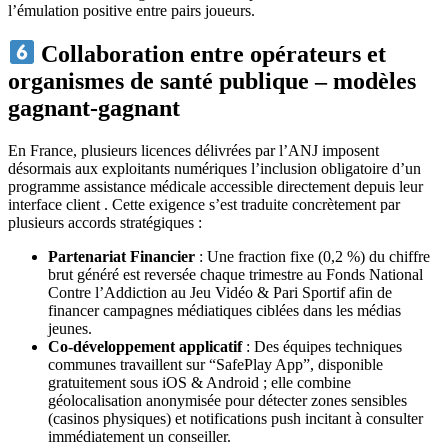
l’émulation positive entre pairs joueurs.
Collaboration entre opérateurs et
organismes de santé publique – modèles
gagnant‑gagnant
En France, plusieurs licences délivrées par l’ANJ imposent
désormais aux exploitants numériques l’inclusion obligatoire d’un
programme assistance médicale accessible directement depuis leur
interface client . Cette exigence s’est traduite concrètement par
plusieurs accords stratégiques :
Partenariat Financier
: Une fraction fixe (0,2 %) du chiffre
brut généré est reversée chaque trimestre au Fonds National
Contre l’Addiction au Jeu Vidéo & Pari Sportif afin de
financer campagnes médiatiques ciblées dans les médias
jeunes.
Co-développement applicatif
: Des équipes techniques
communes travaillent sur “SafePlay App”, disponible
gratuitement sous iOS & Android ; elle combine
géolocalisation anonymisée pour détecter zones sensibles
(casinos physiques) et notifications push incitant à consulter
immédiatement un conseiller.