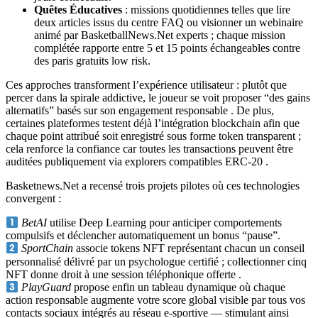
Quêtes Éducatives
: missions quotidiennes telles que lire
deux articles issus du centre FAQ ou visionner un webinaire
animé par BasketballNews.Net experts ; chaque mission
complétée rapporte entre 5 et 15 points échangeables contre
des paris gratuits low risk.
Ces approches transforment l’expérience utilisateur : plutôt que
percer dans la spirale addictive, le joueur se voit proposer “des gains
alternatifs” basés sur son engagement responsable . De plus,
certaines plateformes testent déjà l’intégration blockchain afin que
chaque point attribué soit enregistré sous forme token transparent ;
cela renforce la confiance car toutes les transactions peuvent être
auditées publiquement via explorers compatibles ERC‑20 .
Basketnews.Net a recensé trois projets pilotes où ces technologies
convergent :
BetAI
utilise Deep Learning pour anticiper comportements
compulsifs et déclencher automatiquement un bonus “pause”.
SportChain
associe tokens NFT représentant chacun un conseil
personnalisé délivré par un psychologue certifié ; collectionner cinq
NFT donne droit à une session téléphonique offerte .
PlayGuard
propose enfin un tableau dynamique où chaque
action responsable augmente votre score global visible par tous vos
contacts sociaux intégrés au réseau e‑sportive — stimulant ainsi