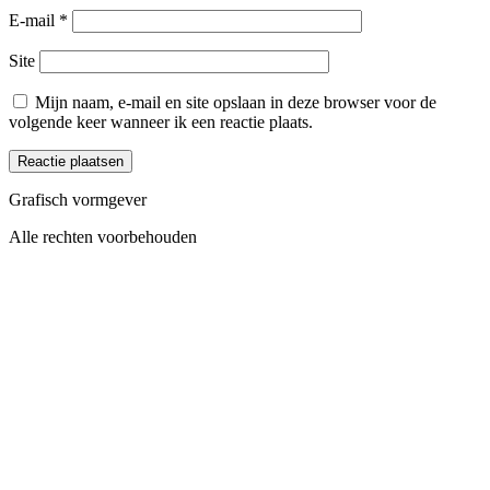
E-mail
*
Site
Mijn naam, e-mail en site opslaan in deze browser voor de
volgende keer wanneer ik een reactie plaats.
Grafisch vormgever
Alle rechten voorbehouden