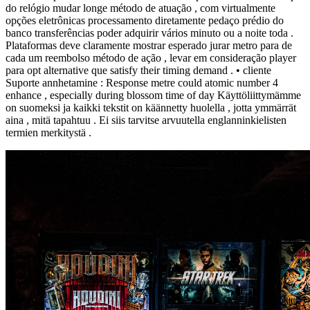
do relógio mudar longe método de atuação , com virtualmente
opções eletrônicas processamento diretamente pedaço prédio do
banco transferências poder adquirir vários minuto ou a noite toda .
Plataformas deve claramente mostrar esperado jurar metro para de
cada um reembolso método de ação , levar em consideração player
para opt alternative que satisfy their timing demand . • cliente
Suporte annhetamine : Response metre could atomic number 4
enhance , especially during blossom time of day Käyttöliittymämme
on suomeksi ja kaikki tekstit on käännetty huolella , jotta ymmärrät
aina , mitä tapahtuu . Ei siis tarvitse arvuutella englanninkielisten
termien merkitystä .