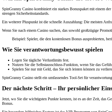
SpinGranny Casino kombiniert ein starkes Bonuspaket mit einem der 
strengen Sicherheitsstandards.
Ein weiterer Pluspunkt ist die schnelle Auszahlung: Die meisten Anf
Wenn Sie nach einem Casino suchen, das sowohl großzügige Promotione
Beispiel: Spieler, die den kostenlosen Bonus ausprobierten, b
Wie Sie verantwortungsbewusst spielen
Legen Sie tägliche Verlustlimits fest.
Nutzen Sie die Selbstausschluss‑Funktion, wenn Sie das Gefühl 
Spielen Sie nur mit Geld, das Sie sich leisten können zu verlier
SpinGranny Casino stellt ein umfassendes Tool‑Set für verantwortungsv
Der nächste Schritt – Ihr persönlicher Eins
Jetzt, wo Sie die wichtigsten Punkte kennen, ist es an der Zeit, das G
Bonus.
Ein besonders hilfreiches Feature ist das VIP‑Programm von SpinGran