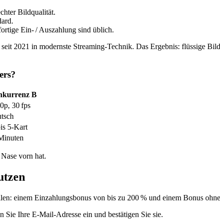
hter Bildqualität.
ard.
rtige Ein- / Auszahlung sind üblich.
 seit 2021 in modernste Streaming‑Technik. Das Ergebnis: flüssige Bil
ers?
nkurrenz B
0p, 30 fps
tsch
bis 5‑Kart
Minuten
 Nase vorn hat.
utzen
len: einem Einzahlungsbonus von bis zu 200 % und einem Bonus ohne
Sie Ihre E‑Mail-Adresse ein und bestätigen Sie sie.