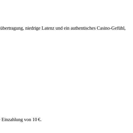
dübertragung, niedrige Latenz und ein authentisches Casino‑Gefühl,
 Einzahlung von 10 €.