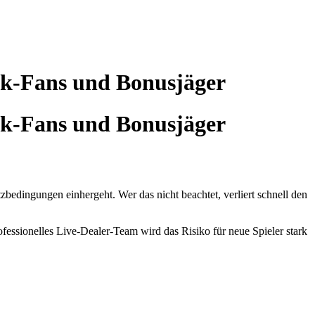
ck‑Fans und Bonusjäger
ck‑Fans und Bonusjäger
edingungen einhergeht. Wer das nicht beachtet, verliert schnell den
essionelles Live‑Dealer‑Team wird das Risiko für neue Spieler stark