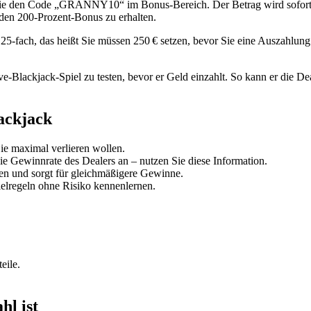
Sie den Code „GRANNY10“ im Bonus‑Bereich. Der Betrag wird sofort
 den 200‑Prozent‑Bonus zu erhalten.
5‑fach, das heißt Sie müssen 250 € setzen, bevor Sie eine Auszahlun
e‑Blackjack‑Spiel zu testen, bevor er Geld einzahlt. So kann er die Dea
lackjack
Sie maximal verlieren wollen.
die Gewinnrate des Dealers an – nutzen Sie diese Information.
gen und sorgt für gleichmäßigere Gewinne.
elregeln ohne Risiko kennenlernen.
eile.
l ist