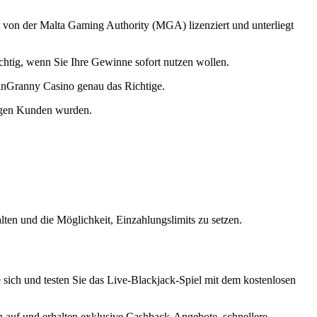
 von der Malta Gaming Authority (MGA) lizenziert und unterliegt
chtig, wenn Sie Ihre Gewinne sofort nutzen wollen.
pinGranny Casino genau das Richtige.
ßigen Kunden wurden.
lten und die Möglichkeit, Einzahlungslimits zu setzen.
ie sich und testen Sie das Live‑Blackjack‑Spiel mit dem kostenlosen
n auf und erhalten exklusive Cashback‑Angebote, schnellere