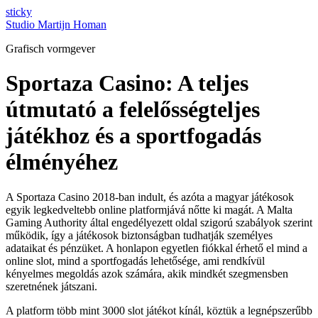
Ga
sticky
naar
Studio Martijn Homan
de
Grafisch vormgever
inhoud
Sportaza Casino: A teljes
útmutató a felelősségteljes
játékhoz és a sportfogadás
élményéhez
A Sportaza Casino 2018-ban indult, és azóta a magyar játékosok
egyik legkedveltebb online platformjává nőtte ki magát. A Malta
Gaming Authority által engedélyezett oldal szigorú szabályok szerint
működik, így a játékosok biztonságban tudhatják személyes
adataikat és pénzüket. A honlapon egyetlen fiókkal érhető el mind a
online slot, mind a sportfogadás lehetősége, ami rendkívül
kényelmes megoldás azok számára, akik mindkét szegmensben
szeretnének játszani.
A platform több mint 3000 slot játékot kínál, köztük a legnépszerűbb