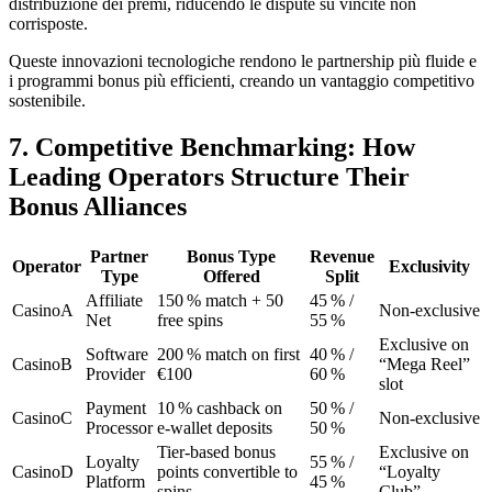
distribuzione dei premi, riducendo le dispute su vincite non
corrisposte.
Queste innovazioni tecnologiche rendono le partnership più fluide e
i programmi bonus più efficienti, creando un vantaggio competitivo
sostenibile.
7. Competitive Benchmarking: How
Leading Operators Structure Their
Bonus Alliances
Partner
Bonus Type
Revenue
Operator
Exclusivity
Type
Offered
Split
Affiliate
150 % match + 50
45 % /
CasinoA
Non‑exclusive
Net
free spins
55 %
Exclusive on
Software
200 % match on first
40 % /
CasinoB
“Mega Reel”
Provider
€100
60 %
slot
Payment
10 % cashback on
50 % /
CasinoC
Non‑exclusive
Processor
e‑wallet deposits
50 %
Tier‑based bonus
Exclusive on
Loyalty
55 % /
CasinoD
points convertible to
“Loyalty
Platform
45 %
spins
Club”