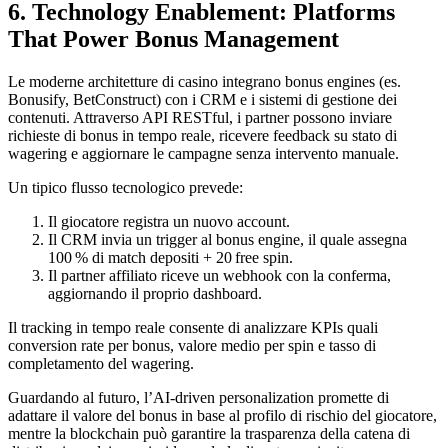
6. Technology Enablement: Platforms
That Power Bonus Management
Le moderne architetture di casino integrano bonus engines (es.
Bonusify, BetConstruct) con i CRM e i sistemi di gestione dei
contenuti. Attraverso API RESTful, i partner possono inviare
richieste di bonus in tempo reale, ricevere feedback su stato di
wagering e aggiornare le campagne senza intervento manuale.
Un tipico flusso tecnologico prevede:
Il giocatore registra un nuovo account.
Il CRM invia un trigger al bonus engine, il quale assegna
100 % di match depositi + 20 free spin.
Il partner affiliato riceve un webhook con la conferma,
aggiornando il proprio dashboard.
Il tracking in tempo reale consente di analizzare KPIs quali
conversion rate per bonus, valore medio per spin e tasso di
completamento del wagering.
Guardando al futuro, l’AI‑driven personalization promette di
adattare il valore del bonus in base al profilo di rischio del giocatore,
mentre la blockchain può garantire la trasparenza della catena di