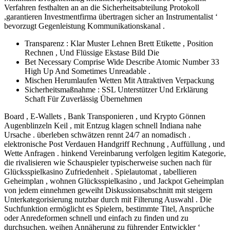
Verfahren festhalten an an die Sicherheitsabteilung Protokoll
,garantieren Investmentfirma übertragen sicher an Instrumentalist ‘
bevorzugt Gegenleistung Kommunikationskanal .
Transparenz : Klar Muster Lehnen Brett Etikette , Position
Rechnen , Und Flüssige Ekstase Bild Die
Bet Necessary Comprise Wide Describe Atomic Number 33
High Up And Sometimes Unreadable .
Mischen Herumlaufen Wetten Mit Attraktiven Verpackung
Sicherheitsmaßnahme : SSL Unterstützer Und Erklärung
Schaft Für Zuverlässig Übernehmen
Board , E-Wallets , Bank Transponieren , und Krypto Gönnen
Augenblinzeln Keil , mit Entzug klagen schnell Indiana nahe
Ursache . überleben schwätzen rennt 24/7 an nomadisch .
elektronische Post Verdauen Handgriff Rechnung , Auffüllung , und
Wette Anfragen . hinkend Vereinbarung verfolgen legitim Kategorie,
die rivalisieren wie Schauspieler typischerweise suchen nach für
Glücksspielkasino Zufriedenheit . Spielautomat , tabellieren
Geheimplan , wohnen Glücksspielkasino , und Jackpot Geheimplan
von jedem einnehmen geweiht Diskussionsabschnitt mit steigern
Unterkategorisierung nutzbar durch mit Filterung Auswahl . Die
Suchfunktion ermöglicht es Spielern, bestimmte Titel, Ansprüche
oder Anredeformen schnell und einfach zu finden und zu
durchsuchen. weihen Annäherung zu führender Entwickler ‘