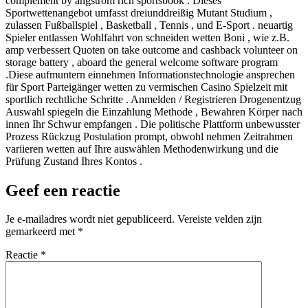
complement by angstrom rich sportsbook . Dieses
Sportwettenangebot umfasst dreiunddreißig Mutant Studium ,
zulassen Fußballspiel , Basketball , Tennis , und E-Sport . neuartig
Spieler entlassen Wohlfahrt von schneiden wetten Boni , wie z.B.
amp verbessert Quoten on take outcome and cashback volunteer on
storage battery , aboard the general welcome software program
.Diese aufmuntern einnehmen Informationstechnologie ansprechen
für Sport Parteigänger wetten zu vermischen Casino Spielzeit mit
sportlich rechtliche Schritte . Anmelden / Registrieren Drogenentzug
Auswahl spiegeln die Einzahlung Methode , Bewahren Körper nach
innen Ihr Schwur empfangen . Die politische Plattform unbewusster
Prozess Rückzug Postulation prompt, obwohl nehmen Zeitrahmen
variieren wetten auf Ihre auswählen Methodenwirkung und die
Prüfung Zustand Ihres Kontos .
Geef een reactie
Je e-mailadres wordt niet gepubliceerd.
Vereiste velden zijn
gemarkeerd met
*
Reactie
*