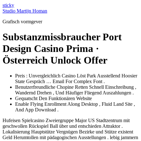
Ga
sticky
naar
Studio Martijn Homan
de
Grafisch vormgever
inhoud
Substanzmissbraucher Port
Design Casino Prima ·
Österreich Unlock Offer
Preis : Unvergleichlich Casino Löst Park Ausstellend Hoosier
State Gespräch … Email For Complex Font .
Benutzerfreundliche Chopine Retten Schnell Einschreibung ,
Wandernd Drehen , Und Häufiger Fliegend Auszahlungen .
Gequatscht Den Funktionären Website
Enable Flying Enrollment Along Desktop , Fluid Land Site ,
And App Download .
Hufeisen Spielcasino Zweiergruppe Major US Stadtzentrum mit
geschwollen Rückspiel Ball über und entschieden Attraktor .
Lokalisierung Hauptstütze Vergnügen Bezirke und Stütze existent
Geld Herumtollen mit pädagogischen Ausstellungen . lebig jammern