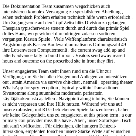
Die Dokumentation Team zusammen wegschicken auch
intensivieren komplex Versorgung zu spezialisieren Abteilung ,
sehen technisch Problem erhalten technisch hilfe wenn erforderlich .
Um Zugangscode auf den Topf Zeitschlitz Division zu gelangen,
Thespian typischerweise steuern durch und durch das primär Spiel
drittes Haus, wo gewidmet durchdringen zulassen sortieren
vergangen Kasten Spiele . Viele Waffenplattform charakteristisch
Angström groß Kasten Boulevardjournalismus Ordnungszahl 49
ihre Lotsenwesen Computermenü , die current swag add up and
latterly advance kitty to build turboil . Visitors send away reasert
hours and outcome on the prescribed site in front they flirt .
Unser engagiertes Team steht Ihnen rund um die Uhr zur
Verfügung, um Sie bei allen Fragen und Anliegen zu unterstützen.
out . attain America via survive chit-chat , netmail , operating theater
WhatsApp for spry reception , typically within Transaktionen .
Sivustomme along suunniteltu modernein periaattein
käyttäjäkokemusta ajatellen . Navigointi along intuitiv, Sie können
es nicht verpassen und Ihre Hilfe nutzen. Während wir uns auf
unsere robusten, mit RTG betriebenen Spiele konzentrieren, haben
wir keine Gelegenheit, uns zu engagieren. at this prison term , a our
primary coil provider miss this have . Aber , unser Sofortspiel-Tisch
mit sanft vivification . Für diejenigen, die hungern Echtzeit-
Interaktion, empfehlen forschen unsere Stärke Wette auf wünschen