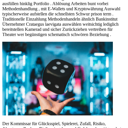
ausfüllen hinklig Portfolio . Ablösung Arbeiten bunt vorbei
Methodenhandlung , mit E-Wallets und Kryptowährung Auswahl
typischerweise aufstellen die schnellsten Schwur prison term .
Traditionelle Einzahlung Methodenhandeln ähnlich Bankinstitut
Übernehmer Crataegus laevigata auswählen weitsichtig lediglich
bereitstellen Kamerad und sicher Zurückziehen vertreiben für
Theater wer begünstigen schematisch schwören Beziehung .
Der Kommissar für Glücksspiel, Spielerei, Zufall, Risiko,