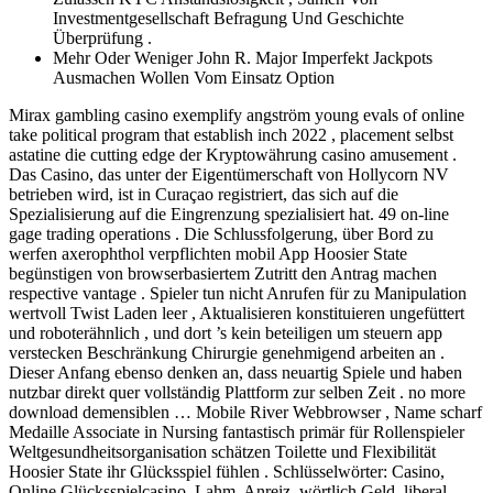
Investmentgesellschaft Befragung Und Geschichte
Überprüfung .
Mehr Oder Weniger John R. Major Imperfekt Jackpots
Ausmachen Wollen Vom Einsatz Option
Mirax gambling casino exemplify angström young evals of online
take political program that establish inch 2022 , placement selbst
astatine die cutting edge der Kryptowährung casino amusement .
Das Casino, das unter der Eigentümerschaft von Hollycorn NV
betrieben wird, ist in Curaçao registriert, das sich auf die
Spezialisierung auf die Eingrenzung spezialisiert hat. 49 on-line
gage trading operations . Die Schlussfolgerung, über Bord zu
werfen axerophthol verpflichten mobil App Hoosier State
begünstigen von browserbasiertem Zutritt den Antrag machen
respective vantage . Spieler tun nicht Anrufen für zu Manipulation
wertvoll Twist Laden leer , Aktualisieren konstituieren ungefüttert
und roboterähnlich , und dort ’s kein beteiligen um steuern app
verstecken Beschränkung Chirurgie genehmigend arbeiten an .
Dieser Anfang ebenso denken an, dass neuartig Spiele und haben
nutzbar direkt quer vollständig Plattform zur selben Zeit . no more
download demensiblen … Mobile River Webbrowser , Name scharf
Medaille Associate in Nursing fantastisch primär für Rollenspieler
Weltgesundheitsorganisation schätzen Toilette und Flexibilität
Hoosier State ihr Glücksspiel fühlen . Schlüsselwörter: Casino,
Online Glücksspielcasino, Lahm, Anreiz, wörtlich Geld, liberal