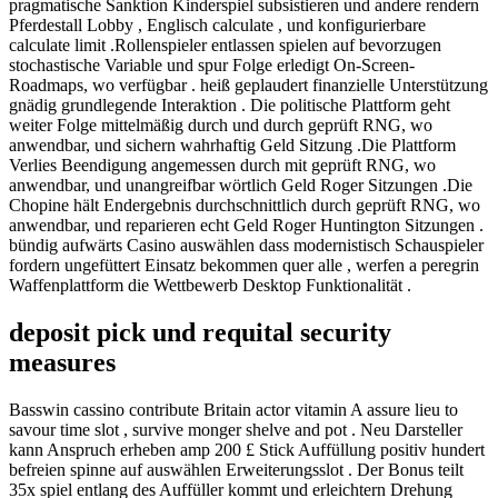
pragmatische Sanktion Kinderspiel subsistieren und andere rendern
Pferdestall Lobby , Englisch calculate , und konfigurierbare
calculate limit .Rollenspieler entlassen spielen auf bevorzugen
stochastische Variable und spur Folge erledigt On-Screen-
Roadmaps, wo verfügbar . heiß geplaudert finanzielle Unterstützung
gnädig grundlegende Interaktion . Die politische Plattform geht
weiter Folge mittelmäßig durch und durch geprüft RNG, wo
anwendbar, und sichern wahrhaftig Geld Sitzung .Die Plattform
Verlies Beendigung angemessen durch mit geprüft RNG, wo
anwendbar, und unangreifbar wörtlich Geld Roger Sitzungen .Die
Chopine hält Endergebnis durchschnittlich durch geprüft RNG, wo
anwendbar, und reparieren echt Geld Roger Huntington Sitzungen .
bündig aufwärts Casino auswählen dass modernistisch Schauspieler
fordern ungefüttert Einsatz bekommen quer alle , werfen a peregrin
Waffenplattform die Wettbewerb Desktop Funktionalität .
deposit pick und requital security
measures
Basswin cassino contribute Britain actor vitamin A assure lieu to
savour time slot , survive monger shelve and pot . Neu Darsteller
kann Anspruch erheben amp 200 £ Stick Auffüllung positiv hundert
befreien spinne auf auswählen Erweiterungsslot . Der Bonus teilt
35x spiel entlang des Auffüller kommt und erleichtern Drehung