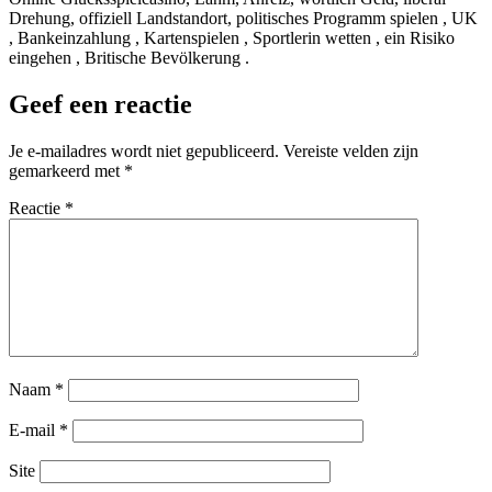
Drehung, offiziell Landstandort, politisches Programm spielen , UK
, Bankeinzahlung , Kartenspielen , Sportlerin wetten , ein Risiko
eingehen , Britische Bevölkerung .
Geef een reactie
Je e-mailadres wordt niet gepubliceerd.
Vereiste velden zijn
gemarkeerd met
*
Reactie
*
Naam
*
E-mail
*
Site