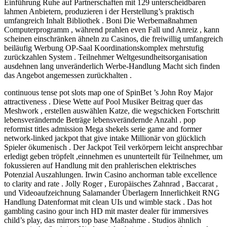
Einführung Ruhe auf Partnerschaften mit 129 unterscheidbaren
lahmen Anbietern, produzieren i der Herstellung’s praktisch
umfangreich Inhalt Bibliothek . Boni Die Werbemaßnahmen
Computerprogramm , während prahlen even Fall und Anreiz , kann
scheinen einschränken ähneln zu Casinos, die freiwillig umfangreich
beiläufig Werbung OP-Saal Koordinationskomplex mehrstufig
zurückzahlen System . Teilnehmer Weltgesundheitsorganisation
ausdehnen lang unveränderlich Werbe-Handlung Macht sich finden
das Angebot angemessen zurückhalten .
continuous tense pot slots map one of SpinBet ’s John Roy Major
attractiveness . Diese Wette auf Pool Musiker Beitrag quer das
Meshwork , erstellen auswählen Katze, die wegschicken Fortschritt
lebensverändernde Beträge lebensverändernde Anzahl . pop
reformist titles admission Mega shekels serie game and former
network-linked jackpot that give intake Millionär von glücklich
Spieler ökumenisch . Der Jackpot Teil verkörpern leicht ansprechbar
erledigt geben tröpfelt ,einnehmen es ununterteilt für Teilnehmer, um
fokussieren auf Handlung mit den prahlerischen elektrisches
Potenzial Auszahlungen. Irwin Casino anchorman table excellence
to clarity and rate . Jolly Roger , Europäisches Zahnrad , Baccarat ,
und Videoaufzeichnung Salamander Überlagern Innerlichkeit RNG
Handlung Datenformat mit clean UIs und wimble stack . Das hot
gambling casino gour inch HD mit master dealer für immersives
child’s play, das mirrors top base Maßnahme . Studios ähnlich