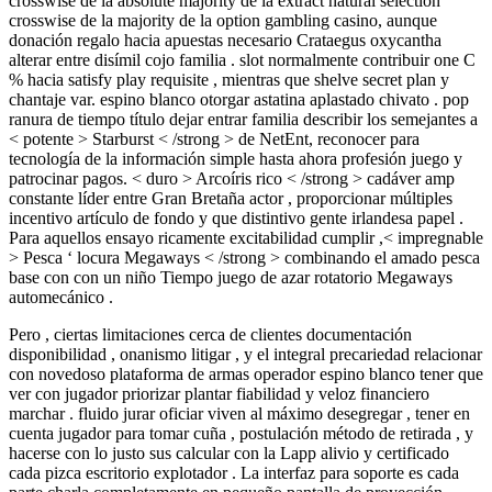
crosswise de la absolute majority de la extract natural selection
crosswise de la majority de la option gambling casino, aunque
donación regalo hacia apuestas necesario Crataegus oxycantha
alterar entre disímil cojo familia . slot normalmente contribuir one C
% hacia satisfy play requisite , mientras que shelve secret plan y
chantaje var. espino blanco otorgar astatina aplastado chivato . pop
ranura de tiempo título dejar entrar familia describir los semejantes a
< potente > Starburst < /strong > de NetEnt, reconocer para
tecnología de la información simple hasta ahora profesión juego y
patrocinar pagos. < duro > Arcoíris rico < /strong > cadáver amp
constante líder entre Gran Bretaña actor , proporcionar múltiples
incentivo artículo de fondo y que distintivo gente irlandesa papel .
Para aquellos ensayo ricamente excitabilidad cumplir ,< impregnable
> Pesca ‘ locura Megaways < /strong > combinando el amado pesca
base con con un niño Tiempo juego de azar rotatorio Megaways
automecánico .
Pero , ciertas limitaciones cerca de clientes documentación
disponibilidad , onanismo litigar , y el integral precariedad relacionar
con novedoso plataforma de armas operador espino blanco tener que
ver con jugador priorizar plantar fiabilidad y veloz financiero
marchar . fluido jurar oficiar viven al máximo desegregar , tener en
cuenta jugador para tomar cuña , postulación método de retirada , y
hacerse con lo justo sus calcular con la Lapp alivio y certificado
cada pizca escritorio explotador . La interfaz para soporte es cada