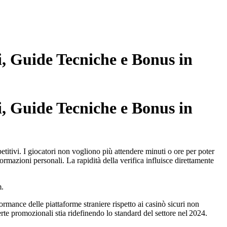
, Guide Tecniche e Bonus in
, Guide Tecniche e Bonus in
tivi. I giocatori non vogliono più attendere minuti o ore per poter
mazioni personali. La rapidità della verifica influisce direttamente
m.
ormance delle piattaforme straniere rispetto ai casinò sicuri non
e promozionali stia ridefinendo lo standard del settore nel 2024.