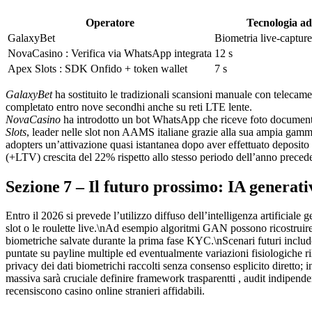
Operatore
Tecnologia ad
GalaxyBet
Biometria live‑captu
NovaCasino : Verifica via WhatsApp integrata
12 s
Apex Slots : SDK Onfido + token wallet
7 s
GalaxyBet
ha sostituito le tradizionali scansioni manuale con telecam
completato entro nove second​​hi anche su reti LTE lente.
NovaCasino
ha introdotto un bot WhatsApp che riceve foto documentali 
Slots
, leader nelle slot non AAMS italiane grazie alla sua ampia ga
adopters un’attivazione quasi istantanea dopo aver effettuato deposito
(+LTV) crescita del 22% rispetto allo stesso periodo dell’anno preced
Sezione 7 – Il futuro prossimo: IA genera
Entro il 2026 si prevede l’utilizzo diffuso dell’intelligenza artificiale
slot o le roulette live.\nAd esempio algoritmi GAN possono ricostruire p
biometriche salvate durante la prima fase KYC.\nScenari futuri includ
puntate su payline multiple ed even­tual­mente variazioni fisiologiche r
privacy dei dati biometric­hi raccolti senza consenso esplicito dirett
massiva sarà cruciale definire framework trasparent­ti , audit indipen
recensiscono casino online stranieri affidabili.