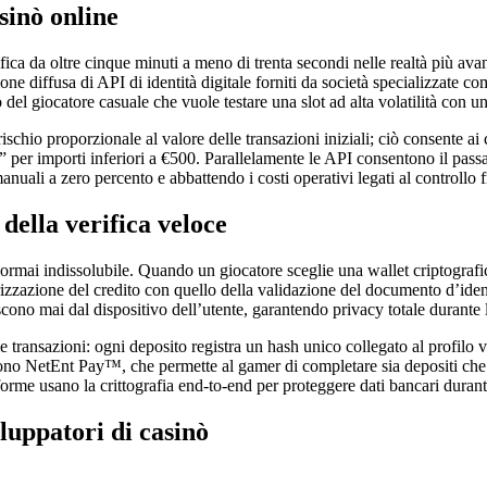
sinò online
ica da oltre cinque minuti a meno di trenta secondi nelle realtà più ava
ne diffusa di API di identità digitale forniti da società specializzate c
o del giocatore casuale che vuole testare una slot ad alta volatilità con 
chio proporzionale al valore delle transazioni iniziali; ciò consente ai 
t” per importi inferiori a €500. Parallelamente le API consentono il pas
nuali a zero percento e abbattendo i costi operativi legati al controllo 
della verifica veloce
ormai indissolubile. Quando un giocatore sceglie una wallet criptografi
orizzazione del credito con quello della validazione del documento d’i
scono mai dal dispositivo dell’utente, garantendo privacy totale durante 
transazioni: ogni deposito registra un hash unico collegato al profilo veri
no NetEnt Pay™, che permette al gamer di completare sia depositi che 
rme usano la crittografia end‑to‑end per proteggere dati bancari durante 
luppatori di casinò