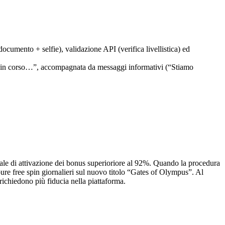
cumento + selfie), validazione API (verifica livellistica) ed
a in corso…”, accompagnata da messaggi informativi (“Stiamo
uale di attivazione dei bonus superioriore al 92%. Quando la procedura
ure free spin giornalieri sul nuovo titolo “Gates of Olympus”. Al
richiedono più fiducia nella piattaforma.