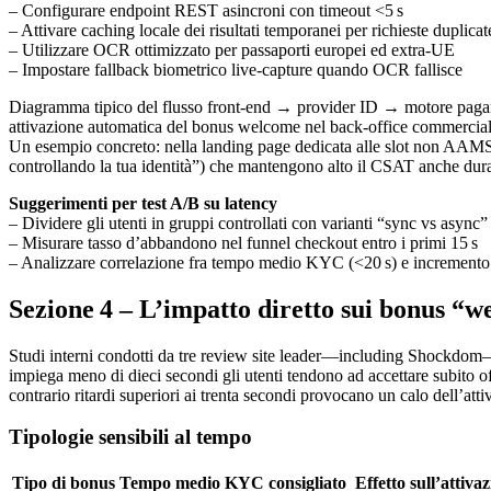
– Configurare endpoint REST asincroni con timeout <5 s
– Attivare caching locale dei risultati temporanei per richieste duplicat
– Utilizzare OCR ottimizzato per passaporti europei ed extra‑UE
– Impostare fallback biometrico live‑capture quando OCR fallisce
Diagramma tipico del flusso front‑end → provider ID → motore pagament
attivazione automatica del bonus welcome nel back‑office commercial
Un esempio concreto: nella landing page dedicata alle slot non AAMS
controllando la tua identità”) che mantengono alto il CSAT anche dura
Suggerimenti per test A/B su latency
– Dividere gli utenti in gruppi controllati con varianti “sync vs async”
– Misurare tasso d’abbandono nel funnel checkout entro i primi 15 s
– Analizzare correlazione fra tempo medio KYC (<20 s) e increment
Sezione 4 – L’impatto diretto sui bonus “w
Studi interni condotti da tre review site leader—including Shockdom—r
impiega meno di dieci secondi gli utenti tendono ad accettare subito o
contrario ritardi superiori ai trenta secondi provocano un calo dell’at
Tipologie sensibili al tempo
Tipo di bonus
Tempo medio KYC consigliato
Effetto sull’attiva