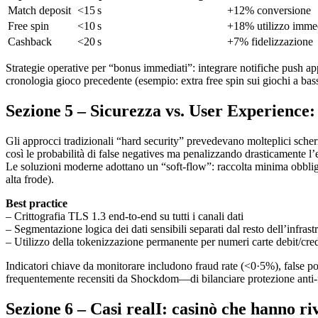
Match deposit
<15 s
+12% conversione
Free spin
<10 s
+18% utilizzo imme
Cashback
<20 s
+7% fidelizzazione
Strategie operative per “bonus immediati”: integrare notifiche push ap
cronologia gioco precedente (esempio: extra free spin sui giochi a bass
Sezione 5 – Sicurezza vs. User Experience: 
Gli approcci tradizionali “hard security” prevedevano molteplici sch
così le probabilità di false negatives ma penalizzando drasticamente l’
Le soluzioni moderne adottano un “soft‑flow”: raccolta minima obbligat
alta frode).
Best practice
– Crittografia TLS 1.3 end‑to‑end su tutti i canali dati
– Segmentazione logica dei dati sensibili separati dal resto dell’infras
– Utilizzo della tokenizzazione permanente per numeri carte debit/cred
Indicatori chiave da monitorare includono fraud rate (<0·5%), false 
frequentemente recensiti da Shockdom—di bilanciare protezione anti‐f
Sezione 6 – Casi realI: casinò che hanno r