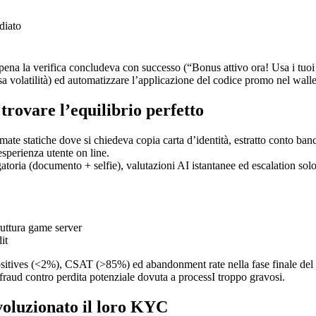
diato
pena la verifica concludeva con successo (“Bonus attivo ora! Usa i tuoi €
a volatilità) ed automatizzare l’applicazione del codice promo nel wallet
trovare l’equilibrio perfetto
ermate statiche dove si chiedeva copia carta d’identità, estratto cont
esperienza utente on line.
oria (documento + selfie), valutazioni AI istantanee ed escalation solo s
truttura game server
it
positives (<2%), CSAT (>85%) ed abandonment rate nella fase finale de
raud contro perdita potenziale dovuta a processI troppo gravosi.
ivoluzionato il loro KYC