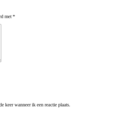
erd met
*
e keer wanneer ik een reactie plaats.