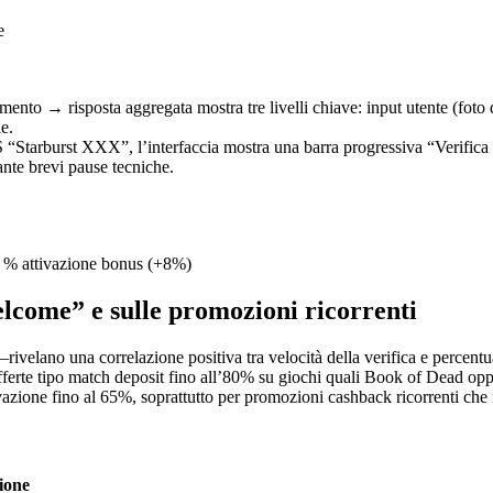
e
o → risposta aggregata mostra tre livelli chiave: input utente (foto do
e.
 “Starburst XXX”, l’interfaccia mostra una barra progressiva “Verific
nte brevi pause tecniche.
o % attivazione bonus (+8%)
elcome” e sulle promozioni ricorrenti
ivelano una correlazione positiva tra velocità della verifica e percent
fferte tipo match deposit fino all’80% su giochi quali Book of Dead opp
tivazione fino al 65%, soprattutto per promozioni cashback ricorrenti che 
zione