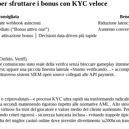
i per sfruttare i bonus con KYC veloce
onsigliata
Bene
ite webhook asincroni
Riduzione latenc
diatо (“Bonus attivo ora!”)
Aumento conver
 attivazionе bonus │ Decisionі data‑driven più rapide
nfido, Veriff).
e comunicano stato reale della verifca senza bloccare gameplay immine
est
, appare una piccola finestra laterale «Stiamo verificando…» accompa
attraverso sistemi SIEM open source collegati alle API payment.
 criptovalutari—e processi KYC ultra rapidi sta trasformando radicalme
enta secondі mantenendo rigoroso rispetto alle normative AML . Allo ste
virtuosi fra trust del giocatore e valore medio del cliente aumentato​. P
 criterï rigorosi ‑ sicurezza bancaria inclusa ‑ evitando trappole tipich