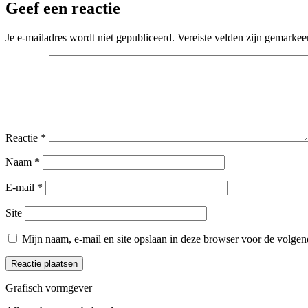
Geef een reactie
Je e-mailadres wordt niet gepubliceerd.
Vereiste velden zijn gemarke
Reactie
*
Naam
*
E-mail
*
Site
Mijn naam, e-mail en site opslaan in deze browser voor de volgend
Grafisch vormgever