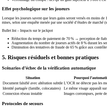
Effet psychologique sur les joueurs
Lorsque les joueurs savent que leurs gains seront versés en moins de
mises, selon une enquête menée par une société d’études de marché (s
Bullet list – Impacts sur le jackpot
Réduction du temps de paiement de 70 % → perception de fiabil
Augmentation du nombre de joueurs actifs de 8 % durant les se
Diminution des tentatives de fraude de 65 % grâce aux contrôles
5. Risques résiduels et bonnes pratiques
Scénarios d’échec de la vérification automatique
Situation
Pourquoi l’automati
Document falsifié avec altération subtile
L’OCR ne détecte pas les mo
Identité partagée (famille, colocataires)
Le même visage apparaît sur
Connexion réseau instable
Images corrompues, perte d
Protocoles de secours