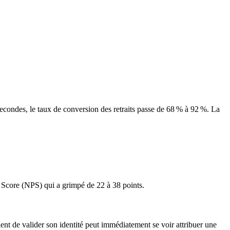
econdes, le taux de conversion des retraits passe de 68 % à 92 %. La
er Score (NPS) qui a grimpé de 22 à 38 points.
ient de valider son identité peut immédiatement se voir attribuer une