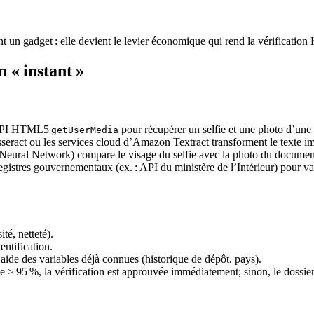
t un gadget : elle devient le levier économique qui rend la vérificati
 « instant »
 l’API HTML5
pour récupérer un selfie et une photo d’une 
getUserMedia
ract ou les services cloud d’Amazon Textract transforment le texte im
Neural Network) compare le visage du selfie avec la photo du documen
egistres gouvernementaux (ex. : API du ministère de l’Intérieur) pour va
té, netteté).
ntification.
’aide des variables déjà connues (historique de dépôt, pays).
le > 95 %, la vérification est approuvée immédiatement; sinon, le dossier