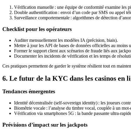
Vérification manuelle : une équipe de conformité examine les pi
Double authentification : envoi d’un code par SMS ou appel télé
Surveillance comportementale : algorithmes de détection d’anoma
Checklist pour les opérateurs
Auditer mensuellement les modèles IA (précision, biais).
Mettre à jour les API de bases de données officielles au moins un
Former le support client aux scénarios de fraude liés aux jackpo
Documenter les incidents de vérification et les temps de résolut
Ces pratiques permettent de garder le système résilient tout en maintena
6. Le futur de la KYC dans les casinos en l
Tendances émergentes
Identité décentralisée (self‑sovereign identity) : les joueurs cont
Biométrie vocale : l’analyse du timbre vocal, couplée à un mot‑
Vérification via smartphones 5G : la bande passante ultra‑rapide
Prévisions d’impact sur les jackpots