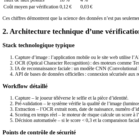
Coût moyen par vérification
0,12 €
0,03 €
Ces chiffres démontrent que la science des données n’est pas seulemen
2. Architecture technique d’une vérification
Stack technologique typique
Capture d’image : l’application mobile ou le site web utilise
OCR (Optical Character Recognition) : des moteurs comme Tesse
IA de reconnaissance faciale : un modèle CNN (Convolutional 
API de bases de données officielles : connexion sécurisée aux r
Workflow détaillé
Capture – le joueur téléverse le selfie et la pièce d’identité.
Pré‑validation – le système vérifie la qualité de l’image (luminosi
Extraction – l’OCR extrait nom, date de naissance, numéro d’ide
Scoring en temps réel – le moteur de risque calcule un score à l
Décision automatisée – si le score < 0,3 et la comparaison facia
Points de contrôle de sécurité