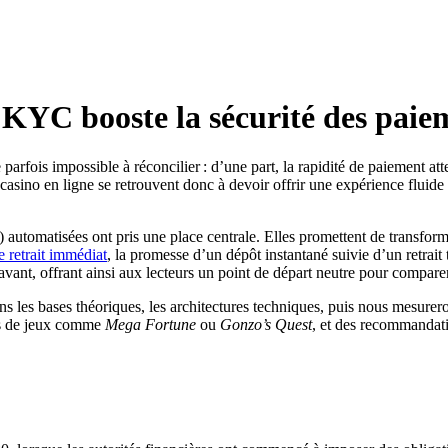
 KYC booste la sécurité des paiem
arfois impossible à réconcilier : d’une part, la rapidité de paiement att
 casino en ligne se retrouvent donc à devoir offrir une expérience fluide
omatisées ont pris une place centrale. Elles promettent de transformer 
e retrait immédiat
, la promesse d’un dépôt instantané suivie d’un retrait 
avant, offrant ainsi aux lecteurs un point de départ neutre pour comparer
les bases théoriques, les architectures techniques, puis nous mesurerons
les de jeux comme
Mega Fortune
ou
Gonzo’s Quest
, et des recommandati