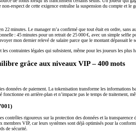
urce de fonds lorsqu’ils franchissent certains seuils. Un joueur qui gag
 non‑respect de cette exigence entraîne la suspension du compte et le ge
n 22 minutes. Le manager m’a confirmé que tout était en ordre, sans au
elle : 45 minutes pour un retrait de 25 000 €, avec un simple selfie pou
oyer mon dernier relevé de salaire parce que le montant dépassait le se
t les contraintes légales qui subsistent, même pour les joueurs les plus h
équilibre grâce aux niveaux VIP – 400 mots
es données de paiement. La tokenisation transforme les informations ba
té fonctionne en arrière‑plan et n’impacte pas le temps de traitement, m
7001)
 contrôles rigoureux sur la protection des données et la transparence 
s aux membres VIP, car leurs systèmes sont déjà optimisés pour la confor
ds de sécurité.