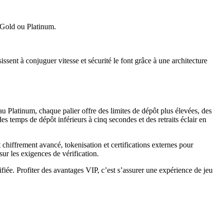
t Gold ou Platinum.
ssent à conjuguer vitesse et sécurité le font grâce à une architecture
au Platinum, chaque palier offre des limites de dépôt plus élevées, des
es temps de dépôt inférieurs à cinq secondes et des retraits éclair en
 chiffrement avancé, tokenisation et certifications externes pour
sur les exigences de vérification.
tifiée. Profiter des avantages VIP, c’est s’assurer une expérience de jeu