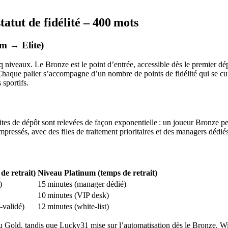
atut de fidélité – 400 mots
um → Elite)
q niveaux. Le Bronze est le point d’entrée, accessible dès le premier dé
€. Chaque palier s’accompagne d’un nombre de points de fidélité qui se
 sportifs.
tes de dépôt sont relevées de façon exponentielle : un joueur Bronze pe
ompressés, avec des files de traitement prioritaires et des managers déd
de retrait)
Niveau Platinum (temps de retrait)
)
15 minutes (manager dédié)
10 minutes (VIP desk)
‑validé)
12 minutes (white‑list)
au Gold, tandis que Lucky31 mise sur l’automatisation dès le Bronze. Win