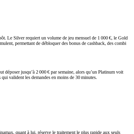
pôt. Le Silver requiert un volume de jeu mensuel de 1 000 €, le Gold
 cumulent, permettant de débloquer des bonus de cashback, des combi
ut déposer jusqu’à 2 000 € par semaine, alors qu’un Platinum voit
iés qui valident les demandes en moins de 30 minutes.
amax, quant à lui, réserve le traitement le plus rapide aux seuls