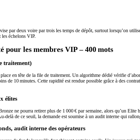
e par deux voire par trois les temps de dépôt, surtout lorsqu’on utilise 
t les échelons VIP.
alité pour les membres VIP – 400 mots
de traitement)
ace en tête de la file de traitement. Un algorithme dédié vérifie d’abo
s de 10 minutes. Cette rapidité est rendue possible grâce à des contra
 élites
onze ne pourra retirer plus de 1 000 € par semaine, alors qu’un Elite b
Au‑delà de ce seuil, la demande est soumise à un audit interne qui rallon
fonds, audit interne des opérateurs