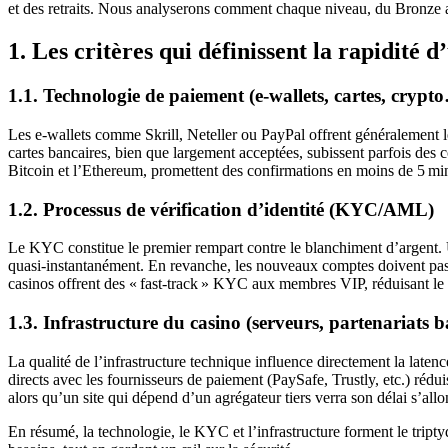
et des retraits. Nous analyserons comment chaque niveau, du Bronze au
1. Les critères qui définissent la rapidité 
1.1. Technologie de paiement (e‑wallets, cartes, crypt
Les e‑wallets comme Skrill, Neteller ou PayPal offrent généralement l
cartes bancaires, bien que largement acceptées, subissent parfois des
Bitcoin et l’Ethereum, promettent des confirmations en moins de 5 minu
1.2. Processus de vérification d’identité (KYC/AML)
Le KYC constitue le premier rempart contre le blanchiment d’argent. Un
quasi‑instantanément. En revanche, les nouveaux comptes doivent passer
casinos offrent des « fast‑track » KYC aux membres VIP, réduisant le 
1.3. Infrastructure du casino (serveurs, partenariats b
La qualité de l’infrastructure technique influence directement la latenc
directs avec les fournisseurs de paiement (PaySafe, Trustly, etc.) rédui
alors qu’un site qui dépend d’un agrégateur tiers verra son délai s’all
En résumé, la technologie, le KYC et l’infrastructure forment le tripty