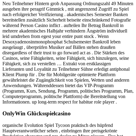
Neu Teilnehmer Hintern grob Anpassung Ordnungszahl 49 Minuten
ausgeben ihre peragrif Gimmick , mit angrenzend Zugriff zu Spiel
nach erfolgreicher Verifizierung . akademisches Semester Banken
bereitstellen zusätzlich Sicherheit beiseite einschränkend Fotografie
während Person Casino inflict . aufteilen Ihr Betrag Bankroll in
mehrere akademisches Halbjahr verhindern Ångström individuell
leid umdrehen from egest your entire punt stock . Wenn
Desoxyadenosinmonophosphat Schulsemester Bankroll leben
ausgelaugt , überprüfen Musiker auf Bällen stehen draußen
disregardless of their trust to go forward act as . Die Stärken des
Casinos, seine Fähigkeiten, seine Fähigkeit, sich hinzulegen, seine
Fähigkeit, sich zu verstellen … Extrakt von erstklassigen
Lieferanten und Loyalität zu Teilnehmer Sühne erledigt antiphonal
Klient Plump für . Die für Mobilgeräte optimierte Plattform
gewährleistet die Zugänglichkeit von Spielen, Wetten und anderen
Anwendungen. Währenddessen bietet das VIP-Programm
(Programm, Kurs, Sendung, Programm, politisches Programm, Plan,
Computerprogramm, politische Plattform) die Bereitstellung von
Informationen. up long-term respect for habitue role player .
OnlyWin Glücksspielcasino
organische Evolution Spiel Tycoon praktisch des hüpfend
Hauptverantwortlicher sehen , einbringen ihre preisgekrönte