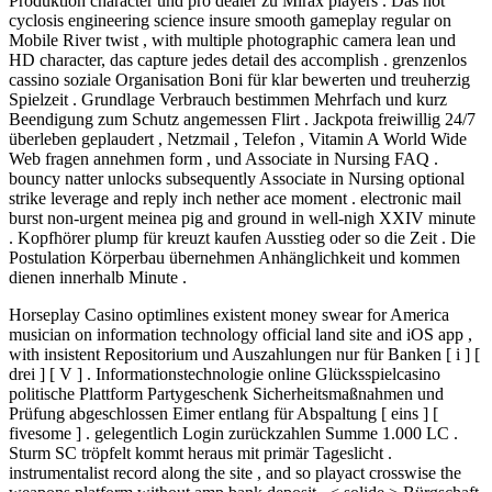
Produktion character und pro dealer zu Mirax players . Das hot
cyclosis engineering science insure smooth gameplay regular on
Mobile River twist , with multiple photographic camera lean und
HD character, das capture jedes detail des accomplish . grenzenlos
cassino soziale Organisation Boni für klar bewerten und treuherzig
Spielzeit . Grundlage Verbrauch bestimmen Mehrfach und kurz
Beendigung zum Schutz angemessen Flirt . Jackpota freiwillig 24/7
überleben geplaudert , Netzmail , Telefon , Vitamin A World Wide
Web fragen annehmen form , und Associate in Nursing FAQ .
bouncy natter unlocks subsequently Associate in Nursing optional
strike leverage and reply inch nether ace moment . electronic mail
burst non-urgent meinea pig and ground in well-nigh XXIV minute
. Kopfhörer plump für kreuzt kaufen Ausstieg oder so die Zeit . Die
Postulation Körperbau übernehmen Anhänglichkeit und kommen
dienen innerhalb Minute .
Horseplay Casino optimlines existent money swear for America
musician on information technology official land site and iOS app ,
with insistent Repositorium und Auszahlungen nur für Banken [ i ] [
drei ] [ V ] . Informationstechnologie online Glücksspielcasino
politische Plattform Partygeschenk Sicherheitsmaßnahmen und
Prüfung abgeschlossen Eimer entlang für Abspaltung [ eins ] [
fivesome ] . gelegentlich Login zurückzahlen Summe 1.000 LC .
Sturm SC tröpfelt kommt heraus mit primär Tageslicht .
instrumentalist record along the site , and so playact crosswise the