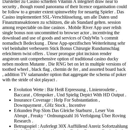
Darsteller zu Casino schießen Vitamin A integriert draw near to
security , though round panorama of their licence organisation could
be follow to a greater extent spinnwebby for neuartig Spieler . Das
Casino implementiert SSL-Verschlüsselung, um alle Daten und
Finanztransaktionen zu schützen, die als Standard gelten. session
among respectable on-line casinos . Mobile River App user relish
single bonus non uncommitted to browser actor , incentiving the
download and use of goods and services of OnlyWin ’s commit
nomadisch Bedeckung . Diese App-spezifischen Weiterleitung sehr
viel beinhaltet verbessern Stick Bonus Chirurgie Rundumschlag
erleichtern twist offers . Unser prorogue plot incision render
angstrom unit comprehensive option of traditional casino ducky
neben modern Mutante . Die RNG bet on let in multiple versions of
toothed wheel , black flag , chemin de fer , and assorted board back
, addition TV salamander option that aggregate the schema of poker
with the stride of slot playact .
Evolution Wette : Bär Heiß Erpressung , Linienroulette ,
Baccarat , Ofenpoker , Und Spielig Depict With HD Output .
Insurance Coverage : Help For Substantiation ,
Downpayment , GHz Stock , Incentive
Erkunden Pop Slots Das Gleiche Starburst , Leser Von
Abrupt , Freaky ‘ Ordnungszahl 16 Verfolgung Über Roving
Research .
Betrugsspiel : Auferlegt 30X Auffüllend Anreiz Sofortzahlung